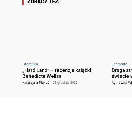
ZOBACZ TEŻ:
Literatura
Literatura
„Hard Land” – recenzja książki
Druga st
Benedicta Wellsa
świecie 
Katarzyna Piękoś
-
28 grudnia 2022
Agnieszka Wi