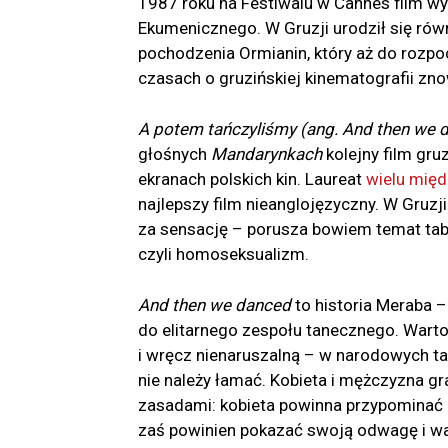
1987 roku na Festiwalu w Cannes film wy
Ekumenicznego. W Gruzji urodził się równ
pochodzenia Ormianin, który aż do rozpoc
czasach o gruzińskiej kinematografii zn
A potem tańczyliśmy (ang. And then we 
głośnych
Mandarynkach
kolejny film gru
ekranach polskich kin. Laureat
wielu mię
najlepszy film nieanglojęzyczny. W Gru
za sensację – porusza bowiem temat ta
czyli homoseksualizm.
And then we danced
to historia Meraba 
do elitarnego zespołu tanecznego. Warto
i wręcz nienaruszalną – w narodowych t
nie należy łamać. Kobieta i mężczyzna gra
zasadami: kobieta powinna przypominać 
zaś powinien pokazać swoją odwagę i wal