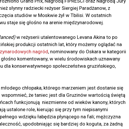
różniono Grand Prix, Nagrodą FIPRESCI oraz Nagrodą Jury
ież słynny radziecki reżyser Siergiej Paradżanow, z
zęcia studiów w Moskwie żył w Tbilisi. W ostatnich
owu staje się głośno na arenie międzynarodowej.
danced)
w reżyserii utalentowanego Levana Akina to po
zińskiej produkcji ostatnich lat, który możemy oglądać na
dzynarodowych nagród
, nominowany do Oskara w kategorii
zji głośno komentowany, w wielu środowiskach uznawany
bu dla konserwatywnego społeczeństwa gruzińskiego,
– młodego chłopaka, którego marzeniem jest dostanie się
 wspomnieć, że taniec jest dla Gruzinów wartością świętą
ańcach funkcjonują niezmienne od wieków kanony, których
ją ustalone role, kierując się przy tym niepisanymi
pełnego wdzięku łabędzia płynącego na fali; mężczyzna
eczność, upodobniając się bardziej do koguta, za żadną