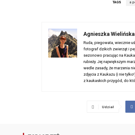
TAGS
a p
Agnieszka Wielińska
Ruda, piegowata, wiecznie uś
fotograf dzikich zwierząt i pej
sezonowo pracując na Kaukaz
rubieży. Jej największym marz
wedle zasady, że marzenia nie
zdjęcia z Kaukazu (i nie tylko!
z kaukaskich przygód, do któ
Udział