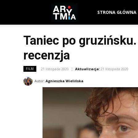
arytmia.eu
STRONA GŁÓWNA
Taniec po gruzińsku.
recenzja
21 listopada 2020
Aktualizacja:
21 listopada 2020
FILM
Autor:
Agnieszka Wielińska