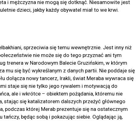
ieta i mężczyzna nie mogą się dotknąć. Niesamowite jest
kuletnie dzieci, jakby każdy obywatel miał to we krwi.
elbakhiani, sprzeciwia się temu wewnętrznie. Jest inny niż
łeczeństwie nie może się do tego przyznać ani tym
dług trenera w Narodowym Balecie Gruzińskim, w którym
za mu się być wykreślanym z danych partii. Nie poddaje się
ołu dołącza nowy tancerz, Irakli, świat Meraba wywraca się
mi staje się nie tylko jego rywalem i motywacją do
ńca, ale i wkrótce – obiektem pożądania, któremu nie
nika, stając się katalizatorem dalszych przeżyć głównego
na, podczas której Merab prezentuje się na ostatecznym
u tańczy, będąc sobą i pokazując siebie. Oglądając ją,