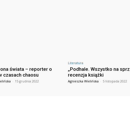
Literatura
rona świata – reporter o
„Podhale. Wszystko na spr
w czasach chaosu
recenzja książki
elińska
-
15 grudnia 2022
Agnieszka Wielińska
-
5 listopada 2022