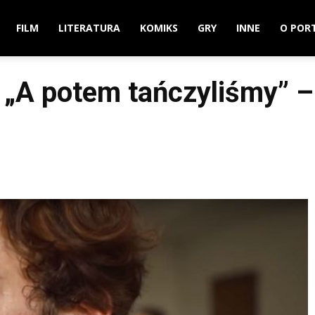
FILM
LITERATURA
KOMIKS
GRY
INNE
O POR
 „A potem tańczyliśmy” –