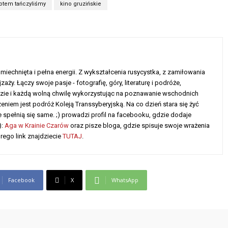
otem tańczyliśmy
kino gruzińskie
miechnięta i pełna energii. Z wykształcenia rusycystka, z zamiłowania
zaży. Łączy swoje pasje - fotografię, góry, literaturę i podróże,
ie i każdą wolną chwilę wykorzystując na poznawanie wschodnich
eniem jest podróż Koleją Transsyberyjską. Na co dzień stara się żyć
 spełnią się same. ;) prowadzi profil na facebooku, gdzie dodaje
):
Aga w Krainie Czarów
oraz pisze bloga, gdzie spisuje swoje wrażenia
rego link znajdziecie
TUTAJ
.
Facebook
X
WhatsApp