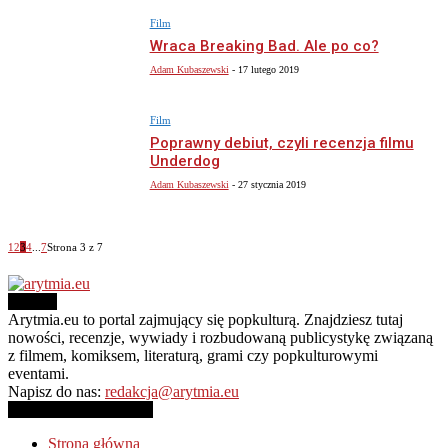
Film
Wraca Breaking Bad. Ale po co?
Adam Kubaszewski
-
17 lutego 2019
Film
Poprawny debiut, czyli recenzja filmu
Underdog
Adam Kubaszewski
-
27 stycznia 2019
1
2
3
4
...
7
Strona 3 z 7
O NAS
Arytmia.eu to portal zajmujący się popkulturą. Znajdziesz tutaj
nowości, recenzje, wywiady i rozbudowaną publicystykę związaną
z filmem, komiksem, literaturą, grami czy popkulturowymi
eventami.
Napisz do nas:
redakcja@arytmia.eu
PODĄŻAJ ZA NAMI
Strona główna