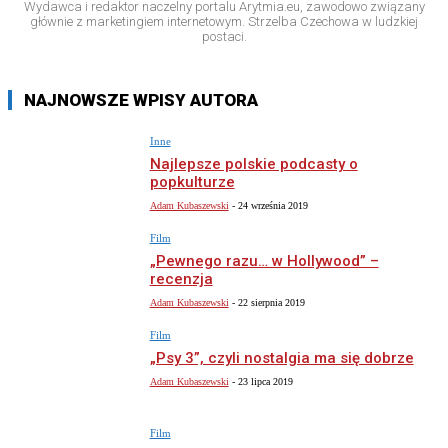
Wydawca i redaktor naczelny portalu Arytmia.eu, zawodowo związany
głównie z marketingiem internetowym. Strzelba Czechowa w ludzkiej
postaci.
NAJNOWSZE WPISY AUTORA
Inne
Najlepsze polskie podcasty o
popkulturze
Adam Kubaszewski
-
24 września 2019
Film
„Pewnego razu… w Hollywood” –
recenzja
Adam Kubaszewski
-
22 sierpnia 2019
Film
„Psy 3”, czyli nostalgia ma się dobrze
Adam Kubaszewski
-
23 lipca 2019
Film