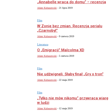
„Annabelle wraca do domu” – recenzja
Adam Kubaszewski
-
21 lipca 2019
Film
W Zonie bez zmian. Recenzja serialu
„Czarnobyl”
Adam Kubaszewski
-
9 czerwca 2019
Literatura
O „Emigracji” Malcolma XD
Adam Kubaszewski
-
5 czerwca 2019
Film
Nie udźwignęli. Słaby finał „Gry o tron”
Adam Kubaszewski
-
22 maja 2019
Film
„Tylko nie mów nikomu” przywraca wiarę
w ludzi
Adam Kubaszewski
-
12 maja 2019