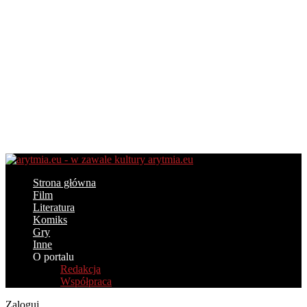
arytmia.eu
Strona główna
Film
Literatura
Komiks
Gry
Inne
O portalu
Redakcja
Współpraca
Zaloguj