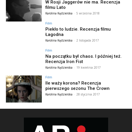
W Rosji Jaggerów nie ma. Recenzja
filmu Lato
Karolina Kędzierska
-
5 września 2018
Film
Piekło to ludzie. Recenzja filmu
Łagodna
Karolina Kędzierska
-
2 listopada 2017
Film
Na początku był chaos. I później też.
Recenzja Iron Fist
Karolina Kędzierska
-
19 kwietnia 2017
Film
Ile waży korona? Recenzja
pierwszego sezonu The Crown
Karolina Kędzierska
-
28 stycznia 2017