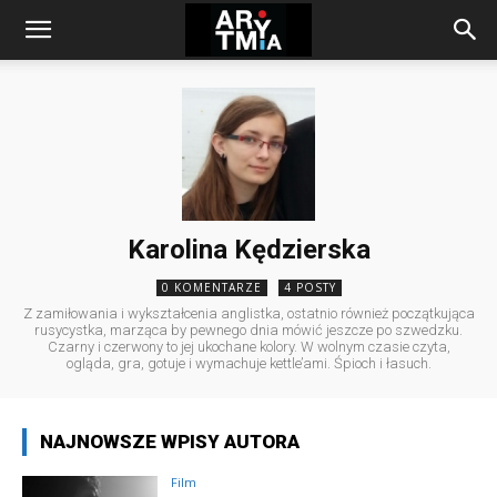
arytmia.eu
Karolina Kędzierska
0 KOMENTARZE
4 POSTY
Z zamiłowania i wykształcenia anglistka, ostatnio również początkująca
rusycystka, marząca by pewnego dnia mówić jeszcze po szwedzku.
Czarny i czerwony to jej ukochane kolory. W wolnym czasie czyta,
ogląda, gra, gotuje i wymachuje kettle’ami. Śpioch i łasuch.
NAJNOWSZE WPISY AUTORA
Film