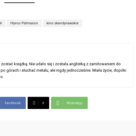
eń
Hlynur Pálmason
kino skandynawskie
a zostać książką. Nie udało się i została anglistką z zamiłowaniem do
ć po górach i słuchać metalu, ale nigdy jednocześnie. Miała życie, dopóki
go.
Facebook
X
WhatsApp