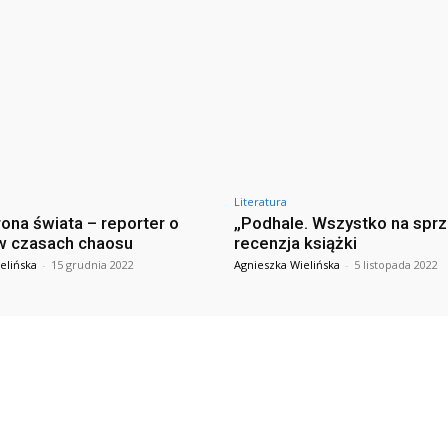
Literatura
rona świata – reporter o
„Podhale. Wszystko na spr
w czasach chaosu
recenzja książki
elińska
-
15 grudnia 2022
Agnieszka Wielińska
-
5 listopada 2022