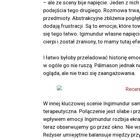
– ale ze sceny bije napięcie. Jeden z nich
podejścia tego drugiego. Rozmowa trwa, 
przedmioty. Abstrakcyjne zbliżenia pogłę
dodają frustracji. Są to emocje, które t
się tego łatwo. Igimundur własne napięci
cierpi i został zraniony, to mamy tutaj e
I łatwo byłoby przeładować historię emo
w ogóle go nie ruszą. Pálmason jednak na
ogląda, ale nie traci się zaangażowania.
W innej kluczowej scenie Ingimundur sam
terapeutyczna. Połączenie jest słabe i p
wpływem emocji Ingimundur rozbija ekran
teraz obserwujemy go przez okno. Nie ws
Reżyser umiejętnie balansuje między prz