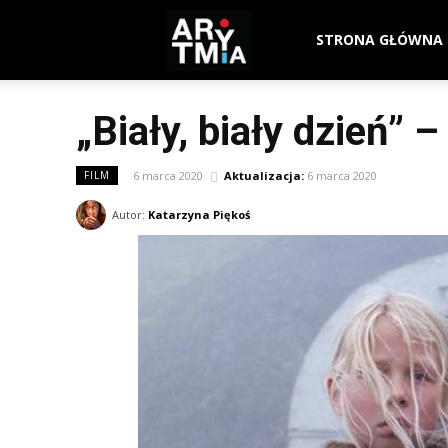
arytmia.eu
STRONA GŁÓWNA
„Biały, biały dzień” 
6 marca 2020
Aktualizacja:
6 marca 2020
FILM
Autor:
Katarzyna Piękoś