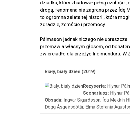
dziadka, który zbudował pełną czułości,
drogą, fenomenalnie zagrana przez Ídę M
to ogromna zaleta tej historii, która mo
zdradzie, zemście i przemocy.
Pálmason jednak niczego nie upraszcza.
przemawia własnym głosem, od bohaterów
zwierciadło dla przeżyć Ingimundura. W
Biały, biały dzień (2019)
Reżyseria:
Hlynur Pál
Scenariusz:
Hlynur P
Obsada:
Ingvar Sigurðsson, Ída Mekkín Hl
Dögg Ásgeirsdóttir, Elma Stefania Agustsd