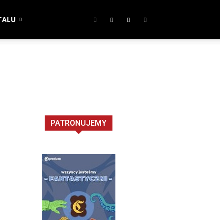
TALU
PATRONUJEMY