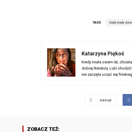
TAGS
biały biały dzi
Katarzyna Piękoś
Kiedy miała osiem lat, chciał
dobrej literatury. Lubi chodzi
nie zaczęła uczyć się fińskie
Udział
ZOBACZ TEŻ: