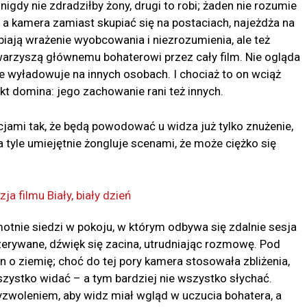
 nigdy nie zdradziłby żony, drugi to robi; żaden nie rozumie
a kamera zamiast skupiać się na postaciach, najeżdża na
biają wrażenie wyobcowania i niezrozumienia, ale też
owarzyszą głównemu bohaterowi przez cały film. Nie ogląda
e wyładowuje na innych osobach. I chociaż to on wciąż
fekt domina: jego zachowanie rani też innych.
cjami tak, że będą powodować u widza już tylko znużenie,
 tyle umiejętnie żongluje scenami, że może ciężko się
otnie siedzi w pokoju, w którym odbywa się zdalnie sesja
rzerywane, dźwięk się zacina, utrudniając rozmowę. Pod
 o ziemię; choć do tej pory kamera stosowała zbliżenia,
zystko widać – a tym bardziej nie wszystko słychać.
yzwoleniem, aby widz miał wgląd w uczucia bohatera, a