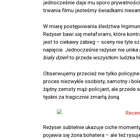
jednocześnie daje mu sporo prywatności.
trwania filmu jesteśmy świadkami niesamo
W miarę postępowania śledztwa Ingimund
Reżyser bawi się metaforami, które kont
jest to ciekawy zabieg – sceny nie tyle s
napięcie. Jednocześnie reżyser nie unik
biały dzień
to przede wszystkim ludzka histo
Obserwujemy przecież nie tylko policyjne
proces niezwykle osobisty, samotny i bole
żądny zemsty mąż-policjant, ale przede 
tęskni za tragicznie zmarłą żoną.
Reżyser subtelnie ukazuje ciche momenty 
pojawia się żona bohatera – ale też rysu