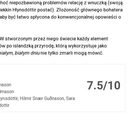
 choć niepozbawioną problemów relację z wnuczką (swoją
ekkín Hlynsdóttir postać). Złożoność głównego bohatera
głaby być łatwo spłycona do konwencjonalnej opowieści o
 W stworzonym przez niego świecie każdy element
 po islandzką przyrodę, którą wykorzystuje jako
białym, białym dniu
nie tylko zmarli mogą mówić.
7.5/10
mason
álmason
ynsdóttir, Hilmir Snær Guðnason, Sara
ottir