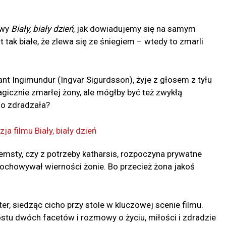
łowy
Biały, biały dzień
, jak dowiadujemy się na samym
t tak białe, że zlewa się ze śniegiem – wtedy to zmarli
ant Ingimundur (Ingvar Sigurdsson), żyje z głosem z tyłu
gicznie zmarłej żony, ale mógłby być też zwykłą
go zdradzała?
emsty, czy z potrzeby katharsis, rozpoczyna prywatne
dochowywał wierności żonie. Bo przecież żona jakoś
r, siedząc cicho przy stole w kluczowej scenie filmu.
rostu dwóch facetów i rozmowy o życiu, miłości i zdradzie