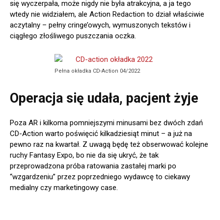
się wyczerpała, może nigdy nie była atrakcyjna, a ja tego
wtedy nie widziałem, ale Action Redaction to dział właściwie
aczytalny – pełny cringe’owych, wymuszonych tekstów i
ciągłego złośliwego puszczania oczka.
Pełna okładka CD-Action 04/2022
Operacja się udała, pacjent żyje
Poza AR i kilkoma pomniejszymi minusami bez dwóch zdań
CD-Action warto poświęcić kilkadziesiąt minut – a już na
pewno raz na kwartał. Z uwagą będę też obserwować kolejne
ruchy Fantasy Expo, bo nie da się ukryć, że tak
przeprowadzona próba ratowania zastałej marki po
“wzgardzeniu” przez poprzedniego wydawcę to ciekawy
medialny czy marketingowy case.