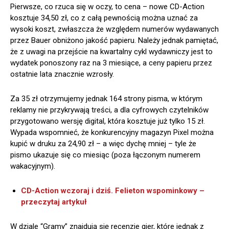
Pierwsze, co rzuca się w oczy, to cena – nowe CD-Action
kosztuje 34,50 zł, co z całą pewnością można uznać za
wysoki koszt, zwłaszcza że względem numerów wydawanych
przez Bauer obniżono jakość papieru. Należy jednak pamiętać,
że z uwagi na przejście na kwartalny cykl wydawniczy jest to
wydatek ponoszony raz na 3 miesiące, a ceny papieru przez
ostatnie lata znacznie wzrosły.
Za 35 zł otrzymujemy jednak 164 strony pisma, w którym
reklamy nie przykrywają treści, a dla cyfrowych czytelników
przygotowano wersję digital, która kosztuje już tylko 15 zł.
Wypada wspomnieć, że konkurencyjny magazyn Pixel można
kupić w druku za 24,90 zł – a więc dychę mniej – tyle że
pismo ukazuje się co miesiąc (poza łączonym numerem
wakacyjnym).
CD-Action wczoraj i dziś. Felieton wspominkowy –
przeczytaj artykuł
W dziale “Gramy” znajdują się recenzje gier, które jednak z