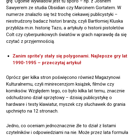
grę. Ogólnie wywiadów jest tu sporo – np. z Joshem
Sawyerem ze studia Obsidian czy Marcinem Gortatem. W
numerze znalazło się też trochę ciekawej publicystyki –
niestrudzony badacz histori branży, czyli Bartłomiej Kluska
przybliża m.in. historię Tazo, a artykuły o historii pistoletów
Colt czy cyberpunkowych światów w grach naprawdę da się
czytać z przyjemnością.
Zanim sprite’y stały się polygonami. Najlepsze gry lat
1990-1995 – przeczytaj artykuł
Oprócz gier kilka stron poświęcono również Magazynowi
Kulturalnemu, czyli minirecenzjom książek, filmów czy
komiksów. Względem tego, co było kilka lat temu, znacznie
odchudzono dział sprzętowy – dzisiaj publicystykę o
hardware i testy klawiatur, myszek czy słuchawek do grania
upchnięto na 12 stronach.
Jedno, co oceniam jednoznacznie źle to dział z listami
czytelników i odpowiedziami na nie. Może przez lata formuła