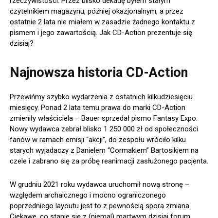
rzeczywistości. Przez blisko dekadę byłem stałym
czytelnikiem magazynu, później okazjonalnym, a przez
ostatnie 2 lata nie miałem w zasadzie żadnego kontaktu z
pismem i jego zawartością. Jak CD-Action prezentuje się
dzisiaj?
Najnowsza historia CD-Action
Przewińmy szybko wydarzenia z ostatnich kilkudziesięciu
miesięcy. Ponad 2 lata temu prawa do marki CD-Action
zmieniły właściciela – Bauer sprzedał pismo Fantasy Expo.
Nowy wydawca zebrał blisko 1 250 000 zł od społeczności
fanów w ramach emisji “akcji”, do zespołu wróciło kilku
starych wyjadaczy z Danielem “Cormakiem” Bartosikiem na
czele i zabrano się za próbę reanimacji zasłużonego pacjenta.
W grudniu 2021 roku wydawca uruchomił nową stronę –
względem archaicznego i mocno ograniczonego
poprzedniego layoutu jest to z pewnością spora zmiana.
Ciekawe, co stanie się z (niemal) martwym dzisiaj forum,