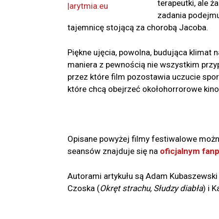
terapeutki, ale 
zadania podejmuj
tajemnicę stojącą za chorobą Jacoba.
Piękne ujęcia, powolna, budująca klimat n
maniera z pewnością nie wszystkim przyp
przez które film pozostawia uczucie spo
które chcą obejrzeć okołohorrorowe kino,
Opisane powyżej filmy festiwalowe można
seansów znajduje się na
oficjalnym fan
Autorami artykułu są Adam Kubaszewski
Czoska (
Okręt strachu, Słudzy diabła
) i 