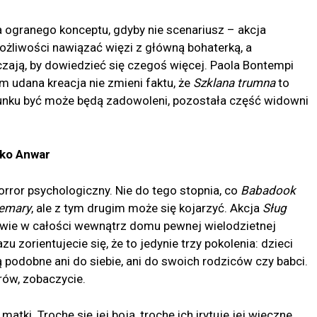
 ogranego konceptu, gdyby nie scenariusz – akcja
ożliwości nawiązać więzi z główną bohaterką, a
czają, by dowiedzieć się czegoś więcej. Paola Bontempi
em udana kreacja nie zmieni faktu, że
Szklana trumna
to
atunku być może będą zadowoleni, pozostała część widowni
oko Anwar
orror psychologiczny. Nie do tego stopnia, co
Babadook
semary
, ale z tym drugim może się kojarzyć. Akcja
Sług
awie w całości wewnątrz domu pewnej wielodzietnej
azu zorientujecie się, że to jedynie trzy pokolenia: dzieci
ą podobne ani do siebie, ani do swoich rodziców czy babci.
rów, zobaczycie.
atki. Trochę się jej boją, trochę ich irytuje jej wieczne