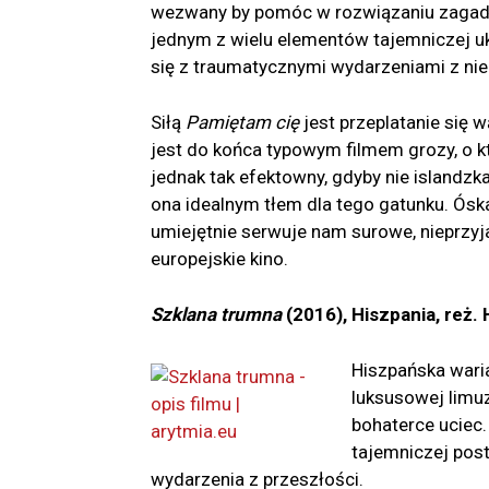
wezwany by pomóc w rozwiązaniu zagadk
jednym z wielu elementów tajemniczej 
się z traumatycznymi wydarzeniami z nied
Siłą
Pamiętam cię
jest przeplatanie się 
jest do końca typowym filmem grozy, o k
jednak tak efektowny, gdyby nie islandzka
ona idealnym tłem dla tego gatunku. Ós
umiejętnie serwuje nam surowe, nieprzyja
europejskie kino.
Szklana trumna
(2016), Hiszpania, reż. 
Hiszpańska wari
luksusowej limuz
bohaterce uciec
tajemniczej post
wydarzenia z przeszłości.