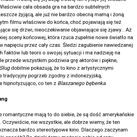
Właściwie cała obsada gra na bardzo subtelnych
 jeszcze żyjącą, ale już nie bardzo obecną mamą i żoną.
tm filmu właściwie do końca, choć pojawiają się też
jące się drzwi, nieoczekiwanie objawiające się zjawy… Aż
kiej sceny końcowej, która rzuca zupełnie nowe światło na
w napięciu przez cały czas. Śledzi zagubienie nawiedzanej
 faktów lub teorii o swojej sytuacji i ma nadzieję na
Ale przede wszystkim podziwia grę aktorów i piękne,
Sług
dobitnie pokazują, że to kino z artystycznymi
e tradycyjny pogrzeb zgodny z indonezyjską,
 hipnotyzująco, co ten z
Blaszanego bębenka
.
ang
e romantyczne mają to do siebie, że są dość amerykańskie
 Oczywiście, nie wszystkie, ale dobrze wiemy, że ten
oznacza bardzo stereotypowe kino. Dlaczego zaczynam