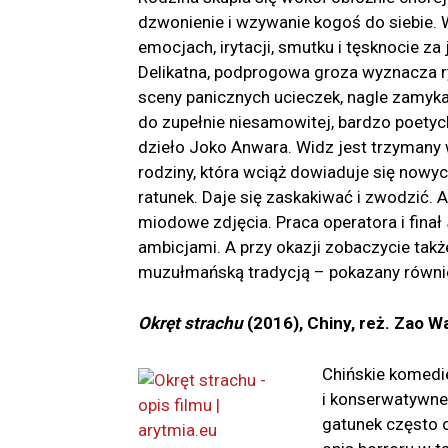
dzwonienie i wzywanie kogoś do siebie. 
emocjach, irytacji, smutku i tęsknocie za
Delikatna, podprogowa groza wyznacza ry
sceny panicznych ucieczek, nagle zamyka
do zupełnie niesamowitej, bardzo poetyc
dzieło Joko Anwara. Widz jest trzymany 
rodziny, która wciąż dowiaduje się nowych
ratunek. Daje się zaskakiwać i zwodzić. 
miodowe zdjęcia. Praca operatora i finał
ambicjami. A przy okazji zobaczycie takż
muzułmańską tradycją – pokazany równie
Okręt strachu
(2016), Chiny, reż. Zao W
Chińskie komedi
i konserwatywne.
gatunek często 