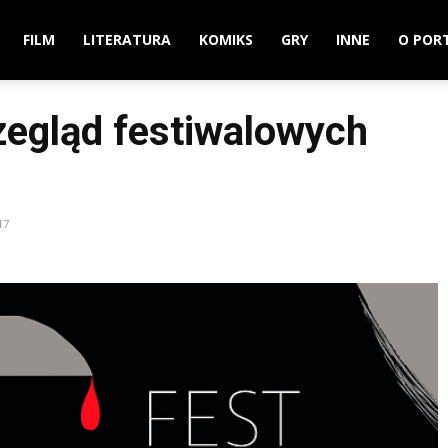
FILM
LITERATURA
KOMIKS
GRY
INNE
O POR
zegląd festiwalowych
17