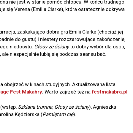
żadna nie jest w stanie pomóc chłopcu. W końcu trudnego
e się Verena (Emilia Clarke), która ostatecznie odkrywa
arracja, zaskakująco dobra gra Emilii Clarke (chociaż jej
adnie do gustu) i niestety rozczarowujące zakończenie,
rego niedosytu.
Głosy ze ściany
to dobry wybór dla osób,
 ale niespecjalnie lubią się podczas seansu bać.
 obejrzeć w kinach studyjnych. Aktualizowana lista
page Fest Makabry
. Warto zajrzeć też na
festmakabra.pl
.
 (wstęp,
Szklana trumna, Głosy ze ściany
), Agnieszka
Karolina Kędzierska (
Pamiętam cię
).