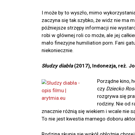
I może by to wyszło, mimo wykorzystania
zaczyna się tak szybko, że widz nie ma m
późniejsze strzępy informacji nie wystar
robi w głównej roli co może, ale jej całki
mało finezyjne humiliation porn. Fani g
niekoniecznie.
Słudzy diabła
(2017), Indonezja, reż. J
Porządne kino, h
czy
Dziecko Ro
rozgrywa się pr
rodziny. Nie od r
znacznie różnią się wiekiem i wcale nie s
To nie jest kwestia marnego doboru akto
Rodzina skupia się wokół obłożnie chorej m