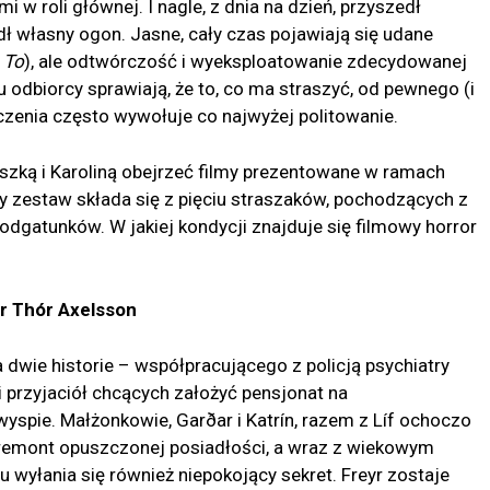
w roli głównej. I nagle, z dnia na dzień, przyszedł
adł własny ogon. Jasne, cały czas pojawiają się udane
e
To
), ale odtwórczość i wyeksploatowanie zdecydowanej
 odbiorcy sprawiają, że to, co ma straszyć, od pewnego (i
zenia często wywołuje co najwyżej politowanie.
szką i Karoliną obejrzeć filmy prezentowane w ramach
wy zestaw składa się z pięciu straszaków, pochodzących z
odgatunków. W jakiej kondycji znajduje się filmowy horror
ar Thór Axelsson
 dwie historie – współpracującego z policją psychiatry
ki przyjaciół chcących założyć pensjonat na
spie. Małżonkowie, Garðar i Katrín, razem z Líf ochoczo
a remont opuszczonej posiadłości, a wraz z wiekowym
wyłania się również niepokojący sekret. Freyr zostaje