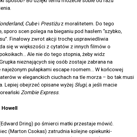
aki sposób? Bo dzięki temu możecie sobie od razu
enia.
onderland
,
Cube
i
Prestiżu
z moralitetem. Do tego
le, sporo scen polega na bieganiu pod hasłem “szybko,
u”. Finałowy zwrot akcji trochę usprawiedliwia
łada się w większości z cytatów z innych filmów o
pokoikach… Ale nie do tego stopnia, żeby widz
 Grupka nieznających się osób zostaje zabrana na
 się najeżonym pułapkami escape roomem… W końcowej
aterów w eleganckich ciuchach na tle morza – bo tak musi
ia. Lepiej obejrzeć opisane wyżej
Sługi
, a jeśli macie
koreański
Zombie Express
.
. Howell
 (Edward Dring) po śmierci matki przestaje mówić.
ec (Marton Csokas) zatrudnia kolejne opiekunki-