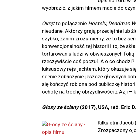
opis horroru w t
wyobrazić, z jakim filmem macie do czyni
Okręt
to połączenie
Hostelu
,
Deadman W
nieudane. Aktorzy grają przeciętnie lub ź
szybko, zanim zrozumiemy, że to bez sens
konwencjonalność tej historii i to, że sk
torturowaniu ludzi w obwieszonych folią 
rzeczywiście coś poczuł. A o co chodzi?
luksusowy rejs jachtem, który okazuje
scenie zobaczycie jeszcze głównych boh
się kończyć robiona pod publiczkę histor
ochotę na trochę obrzydliwości z Azji – 
Głosy ze ściany
(2017), USA, reż. Eric D
Kilkuletni Jacob
Zrozpaczony ojci