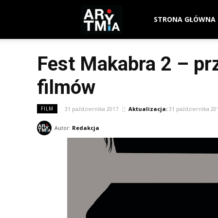
arytmia.eu
STRONA GŁÓWNA
Fest Makabra 2 – pr
filmów
31 października 2017
Aktualizacja:
31 października 20
FILM
Autor:
Redakcja