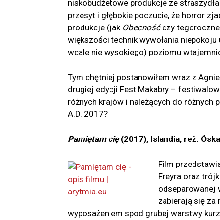
niskobudżetowe produkcje ze straszydłami 
przesyt i głębokie poczucie, że horror zj
produkcje (jak
Obecność
czy tegoroczn
większości technik wywołania niepokoju u
wcale nie wysokiego) poziomu wtajemnic
Tym chętniej postanowiłem wraz z Agnie
drugiej edycji Fest Makabry – festiwalo
różnych krajów i należących do różnych p
A.D. 2017?
Pamiętam cię
(2017), Islandia, reż. Ósk
Film przedstawia
Freyra oraz trój
odseparowanej wy
zabierają się z
wyposażeniem spod grubej warstwy kurzu 