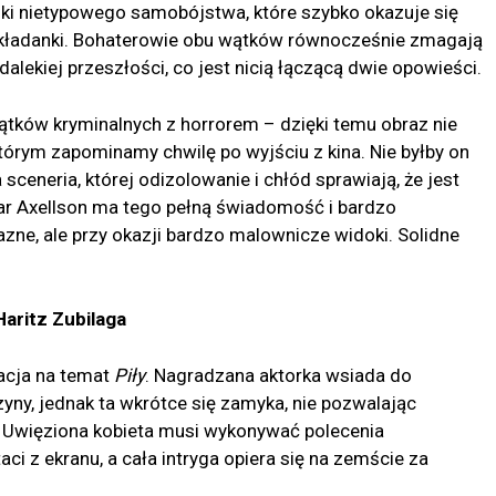
i nietypowego samobójstwa, które szybko okazuje się
układanki. Bohaterowie obu wątków równocześnie zmagają
alekiej przeszłości, co jest nicią łączącą dwie opowieści.
wątków kryminalnych z horrorem – dzięki temu obraz nie
tórym zapominamy chwilę po wyjściu z kina. Nie byłby on
 sceneria, której odizolowanie i chłód sprawiają, że jest
kar Axellson ma tego pełną świadomość i bardzo
zne, ale przy okazji bardzo malownicze widoki. Solidne
Haritz Zubilaga
acja na temat
Piły
. Nagradzana aktorka wsiada do
yny, jednak ta wkrótce się zamyka, nie pozwalając
. Uwięziona kobieta musi wykonywać polecenia
aci z ekranu, a cała intryga opiera się na zemście za