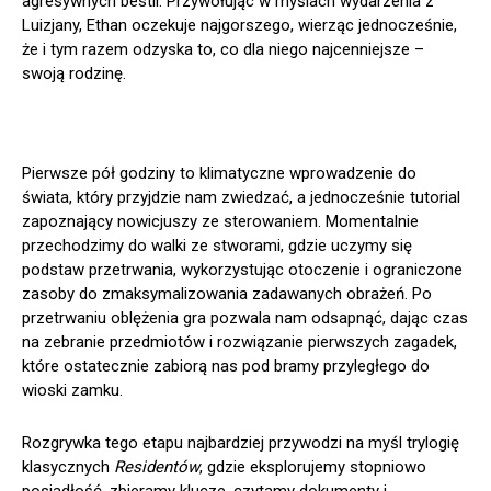
agresywnych bestii. Przywołując w myślach wydarzenia z
Luizjany, Ethan oczekuje najgorszego, wierząc jednocześnie,
że i tym razem odzyska to, co dla niego najcenniejsze –
swoją rodzinę.
Pierwsze pół godziny to klimatyczne wprowadzenie do
świata, który przyjdzie nam zwiedzać, a jednocześnie tutorial
zapoznający nowicjuszy ze sterowaniem. Momentalnie
przechodzimy do walki ze stworami, gdzie uczymy się
podstaw przetrwania, wykorzystując otoczenie i ograniczone
zasoby do zmaksymalizowania zadawanych obrażeń. Po
przetrwaniu oblężenia gra pozwala nam odsapnąć, dając czas
na zebranie przedmiotów i rozwiązanie pierwszych zagadek,
które ostatecznie zabiorą nas pod bramy przyległego do
wioski zamku.
Rozgrywka tego etapu najbardziej przywodzi na myśl trylogię
klasycznych
Residentów
, gdzie eksplorujemy stopniowo
posiadłość, zbieramy klucze, czytamy dokumenty i