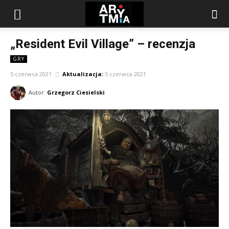
arytmia.eu
„Resident Evil Village” – recenzja
GRY
5 czerwca 2021
Aktualizacja:
5 czerwca 2021
Autor:
Grzegorz Ciesielski