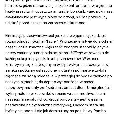
horrorów, gdzie staramy się unikać konfrontacji z wrogiem, tu
każdy przeciwnik upuszcza amunicję lub skarb, więc póki nasz
ekwipunek nie jest wypełniony po brzegi, nie ma powodu by
uciekać przed okazją na zarobienie kilku monet.
Eliminacja przeciwników jest jeszcze przyjemniejsza dzięki
różnorodności lokalnej “fauny”. W przeciwieństwie do siódmej
części, gdzie znaczną większość wrogów stanowiły jedynie
cztery warianty humanoidalnej pleśni,
Village
wprowadza do
każdej sekcji mapy unikalnych przeciwników. W wiosce
zmierzymy się z uzbrojonymi w kły zwykłymi zarażonymi, w
zamku spotkamy uskrzydlone mutanty i półmartwe zwłoki
ciągnące za sobą miecze, a w przyległej do wioski fabryce po
naszych piętach będą deptać wyposażone w napęd
odrzutowy mutanty ze świdrami zamiast dłoni. Umiejętności i
wytrzymałość przeciwników rośnie wraz z możliwościami
naszego arsenału i choć druga połowa gry jest wyraźnie
nastawiona na dynamiczną rozgrywkę, Capcom stara się
byśmy nie poczuli się jak dominujący na polu bitwy Rambo.