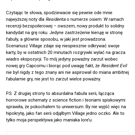
Czytając te słowa, spodziewacie się pewnie ode mnie
najwyższej noty dla
Residenta
o numerze osiem. W ramach
recenzji bezspoilerowej – owszem, nowy produkt to solidny
kandydat na grę roku. Jedyne zastrzeżenie kieruję w stronę
fabuły, a głównie sposobu, w jaki jest prowadzona.
Scenariusz Village zdaje się niespiesznie odkrywać swoje
karty, by w ostatnich 20 minutach rozgrywki wylać na gracza
wiadro ekspozycji. To mój jedyny poważny zarzut wobec
nowej gry Capcomu i biorąc pod uwagę fakt, że
Resident Evil
nie był nigdy z tego znany ani nie aspirował do miana ambitnej
fabularnie gry, nie jest to zarzut wielce poważny.
P.S. Z drugiej strony to absurdalna fabuła serii, łącząca
horrorowe schematy z science fiction i teoriami spiskowymi
sprawiła, że pokochałem to uniwersum. By nie wyjść więc na
hipokrytę, jako fan serii odjąłbym Village jedno oczko. Ale to
tylko moja perspektywa jako maniaka lore’u.