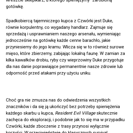
gotówkę.
Spadkobiercą tajemniczego kupca z Czwórki jest Duke,
równie korpulentny, co wygadany handlarz. Zajmuje się
sprzedażą i usprawnianiem naszego arsenału, wymieniając
jednocześnie na gotówkę każde cenne barachło, jakie
przyniesiemy do jego kramu. Wlicza się w to również surowe
mięso, które zbierzemy, zabijając lokalną faunę. W zamian za
kilka kawałków drobiu, ryby czy wieprzowiny Duke przygotuje
dla nas danie poprawiające permanentnie nasze zdrowie lub
odporność przed atakami przy użyciu uniku.
Choć gra nie zmusza nas do odwiedzenia wszystkich
znaczników i da się ją ukończyć bez potrzeby spieniężenia
każdego skarbu u kupca,
Resident Evil Village
skutecznie
zachęca do eksploracji, i podobnie jak to się ma w przypadku
Czwórki, każde zboczenie z trasy przynosi wyłącznie
korzyści. W przeciwieństwie do klasycznych survival