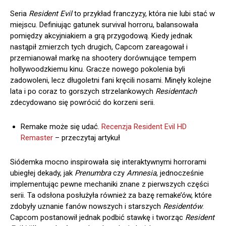
Seria
Resident Evil
to przykład franczyzy, która nie lubi stać w
miejscu. Definiując gatunek survival horroru, balansowała
pomiędzy akcyjniakiem a grą przygodową. Kiedy jednak
nastąpił zmierzch tych drugich, Capcom zareagował i
przemianował markę na shootery dorównujące tempem
hollywoodzkiemu kinu. Gracze nowego pokolenia byli
zadowoleni, lecz długoletni fani kręcili nosami. Minęły kolejne
lata i po coraz to gorszych strzelankowych
Residentach
zdecydowano się powrócić do korzeni serii.
Remake może się udać.
Recenzja Resident Evil HD
Remaster
– przeczytaj artykuł
Siódemka mocno inspirowała się interaktywnymi horrorami
ubiegłej dekady, jak
Prenumbra
czy
Amnesia
, jednocześnie
implementując pewne mechaniki znane z pierwszych części
serii. Ta odsłona posłużyła również za bazę remake’ów, które
zdobyły uznanie fanów nowszych i starszych
Residentów
.
Capcom postanowił jednak podbić stawkę i tworząc
Resident