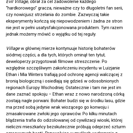
Evil Village
, obrał za cel zadowolenie każdego
“hardkorowego” gracza, nieważne czy to długoletni fan serii,
czy nowicjusz strzelania do zombie. Zazwyczaj takie
eksperymenty kończą się niepowodzeniem i żadna ze stron
nie jest w pełni usatysfakcjonowana produktem. Tym razem
jednak możemy mówić o wyjątku od tej reguły.
Village
w głównej mierze kontynuuje historię bohaterów
siódmej części, a dla tych, których ominął ten tytuł,
deweloperzy przygotowali filmowe streszczenie. Po
względnie szczęśliwym zakończeniu incydentu w Luizjanie
Ethan i Mia Winters trafiają pod ochronę agencji walczącej z
bronią biologiczną i osiedlają się gdzieś w odosobnionych
regionach Europy Wschodniej. Ostatecznie i tam nie jest im
dane zaznać spokoju – Ethan wraz z nowo narodzoną córką
zostają nagle porwani. Bohater budzi się w środku lasu, gdzie
ma przed sobą jedynie wrak wiozącego go konwoju i
zmasakrowane zwłoki jego oprawców. Po kilku minutach
błądzenia trafia do odizolowanej od cywilizacji wioski, której
nieliczni mieszkańcy bezskutecznie próbują odeprzeć szturm