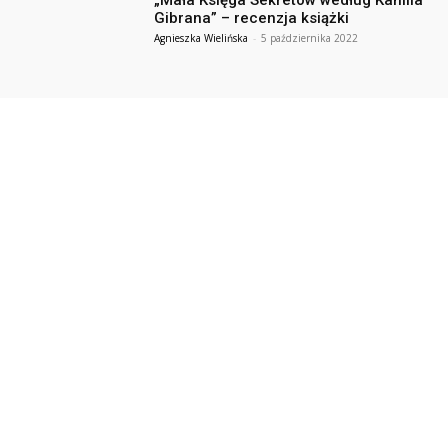
„Mała Księga Sekretów według Kahlila
Gibrana” – recenzja książki
Agnieszka Wielińska
-
5 października 2022