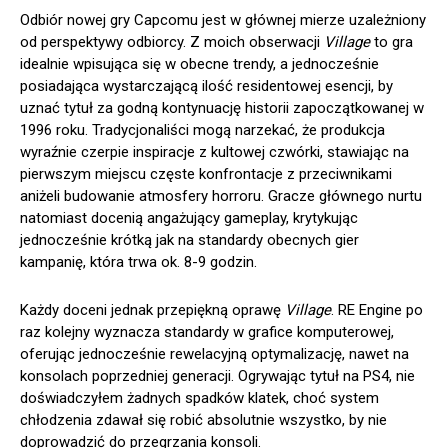
Odbiór nowej gry Capcomu jest w głównej mierze uzależniony
od perspektywy odbiorcy. Z moich obserwacji
Village
to gra
idealnie wpisująca się w obecne trendy, a jednocześnie
posiadająca wystarczającą ilość residentowej esencji, by
uznać tytuł za godną kontynuację historii zapoczątkowanej w
1996 roku. Tradycjonaliści mogą narzekać, że produkcja
wyraźnie czerpie inspiracje z kultowej czwórki, stawiając na
pierwszym miejscu częste konfrontacje z przeciwnikami
aniżeli budowanie atmosfery horroru. Gracze głównego nurtu
natomiast docenią angażujący gameplay, krytykując
jednocześnie krótką jak na standardy obecnych gier
kampanię, która trwa ok. 8-9 godzin.
Każdy doceni jednak przepiękną oprawę
Village
. RE Engine po
raz kolejny wyznacza standardy w grafice komputerowej,
oferując jednocześnie rewelacyjną optymalizację, nawet na
konsolach poprzedniej generacji. Ogrywając tytuł na PS4, nie
doświadczyłem żadnych spadków klatek, choć system
chłodzenia zdawał się robić absolutnie wszystko, by nie
doprowadzić do przegrzania konsoli.