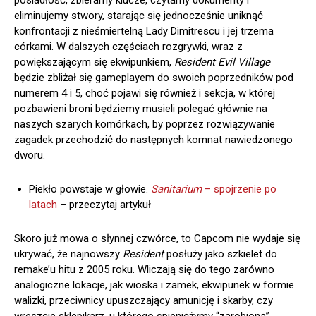
eliminujemy stwory, starając się jednocześnie uniknąć
konfrontacji z nieśmiertelną Lady Dimitrescu i jej trzema
córkami. W dalszych częściach rozgrywki, wraz z
powiększającym się ekwipunkiem,
Resident Evil Village
będzie zbliżał się gameplayem do swoich poprzedników pod
numerem 4 i 5, choć pojawi się również i sekcja, w której
pozbawieni broni będziemy musieli polegać głównie na
naszych szarych komórkach, by poprzez rozwiązywanie
zagadek przechodzić do następnych komnat nawiedzonego
dworu.
Piekło powstaje w głowie.
Sanitarium
– spojrzenie po
latach
– przeczytaj artykuł
Skoro już mowa o słynnej czwórce, to Capcom nie wydaje się
ukrywać, że najnowszy
Resident
posłuży jako szkielet do
remake’u hitu z 2005 roku. Wliczają się do tego zarówno
analogiczne lokacje, jak wioska i zamek, ekwipunek w formie
walizki, przeciwnicy upuszczający amunicję i skarby, czy
wreszcie sklepikarz, u którego spieniężymy “zarobioną”