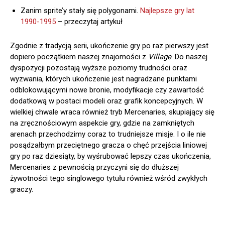
Zanim sprite’y stały się polygonami.
Najlepsze gry lat
1990-1995
– przeczytaj artykuł
Zgodnie z tradycją serii, ukończenie gry po raz pierwszy jest
dopiero początkiem naszej znajomości z
Village
. Do naszej
dyspozycji pozostają wyższe poziomy trudności oraz
wyzwania, których ukończenie jest nagradzane punktami
odblokowującymi nowe bronie, modyfikacje czy zawartość
dodatkową w postaci modeli oraz grafik koncepcyjnych. W
wielkiej chwale wraca również tryb Mercenaries, skupiający się
na zręcznościowym aspekcie gry, gdzie na zamkniętych
arenach przechodzimy coraz to trudniejsze misje. I o ile nie
posądzałbym przeciętnego gracza o chęć przejścia liniowej
gry po raz dziesiąty, by wyśrubować lepszy czas ukończenia,
Mercenaries z pewnością przyczyni się do dłuższej
żywotności tego singlowego tytułu również wśród zwykłych
graczy.