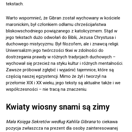
tekstach.
Warto wspomnieć, że Gibran został wychowany w kościele
maronickim, był członkiem odłamu chrześcijaństwa
bliskowschodniego powiązanego z katolicyzmem. Stąd w
jego tekstach dużo odwołań do Biblii, Jezusa Chrystusa i
duchowego mistycyzmu. Był filozofem, ale i znawcą religii.
Uniwersalizm jego twórczości tkwi w zdolności do
dostrzegania prawdy w różnych tradycjach duchowych –
wychował się przecież na styku kultur i różnych mentalności.
Zawsze próbował zgłębić i wyjaśnić tajemnice, które są
częścią naszej egzystencji. Mimo że żył i tworzył na
przełomie XIX i XX wieku, jego teksty są aktualne także i we
współczesności – nie tracą na znaczeniu.
Kwiaty wiosny snami są zimy
Mała Księga Sekretów według Kahlila Gibrana
to ciekawa
pozycja zwłaszcza na prezent dla osoby zainteresowanej