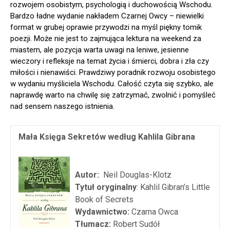
rozwojem osobistym, psychologią i duchowością Wschodu.
Bardzo ładne wydanie nakładem Czarnej Owcy – niewielki
format w grubej oprawie przywodzi na myśl piękny tomik
poezji. Może nie jest to zajmująca lektura na weekend za
miastem, ale pozycja warta uwagi na leniwe, jesienne
wieczory i refleksje na temat życia i śmierci, dobra i zła czy
miłości i nienawiści. Prawdziwy poradnik rozwoju osobistego
w wydaniu myśliciela Wschodu. Całość czyta się szybko, ale
naprawdę warto na chwilę się zatrzymać, zwolnić i pomyśleć
nad sensem naszego istnienia.
Mała Księga Sekretów według Kahlila Gibrana
Autor:
Neil Douglas-Klotz
Tytuł oryginalny
: Kahlil Gibran’s Little
Book of Secrets
Wydawnictwo:
Czarna Owca
Tłumacz:
Robert Sudół