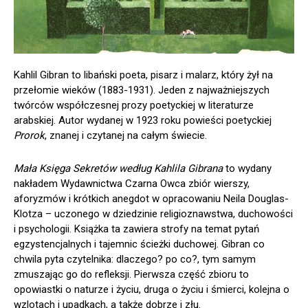
Kahlil Gibran to libański poeta, pisarz i malarz, który żył na
przełomie wieków (1883-1931). Jeden z najważniejszych
twórców współczesnej prozy poetyckiej w literaturze
arabskiej. Autor wydanej w 1923 roku powieści poetyckiej
Prorok
, znanej i czytanej na całym świecie.
Mała Księga Sekretów według Kahlila Gibrana
to wydany
nakładem Wydawnictwa Czarna Owca zbiór wierszy,
aforyzmów i krótkich anegdot w opracowaniu Neila Douglas-
Klotza – uczonego w dziedzinie religioznawstwa, duchowości
i psychologii. Książka ta zawiera strofy na temat pytań
egzystencjalnych i tajemnic ścieżki duchowej. Gibran co
chwila pyta czytelnika: dlaczego? po co?, tym samym
zmuszając go do refleksji. Pierwsza część zbioru to
opowiastki o naturze i życiu, druga o życiu i śmierci, kolejna o
wzlotach i upadkach, a także dobrze i złu.