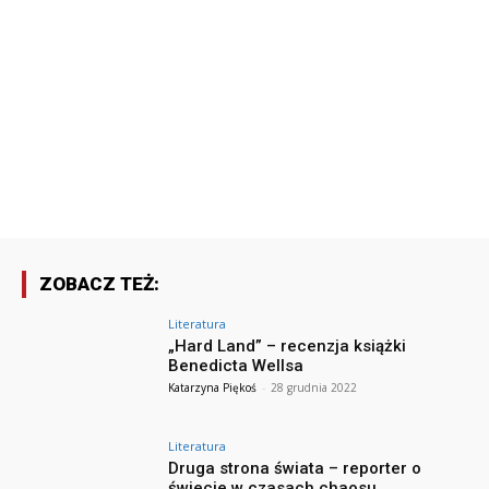
ZOBACZ TEŻ:
Literatura
„Hard Land” – recenzja książki
Benedicta Wellsa
Katarzyna Piękoś
-
28 grudnia 2022
Literatura
Druga strona świata – reporter o
świecie w czasach chaosu