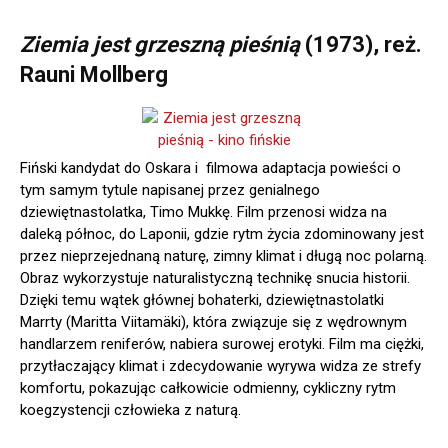
Ziemia jest grzeszną pieśnią
(1973), reż.
Rauni Mollberg
Fiński kandydat do Oskara i filmowa adaptacja powieści o
tym samym tytule napisanej przez genialnego
dziewiętnastolatka, Timo Mukkę. Film przenosi widza na
daleką północ, do Laponii, gdzie rytm życia zdominowany jest
przez nieprzejednaną naturę, zimny klimat i długą noc polarną.
Obraz wykorzystuje naturalistyczną technikę snucia historii.
Dzięki temu wątek głównej bohaterki, dziewiętnastolatki
Marrty (Maritta Viitamäki), która związuje się z wędrownym
handlarzem reniferów, nabiera surowej erotyki. Film ma ciężki,
przytłaczający klimat i zdecydowanie wyrywa widza ze strefy
komfortu, pokazując całkowicie odmienny, cykliczny rytm
koegzystencji człowieka z naturą.