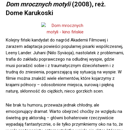
Dom mrocznych motyli
(2008), reż.
Dome Karukoski
Kolejny fiński kandydat do nagród Akademii Filmowej i
zarazem adaptacja powieści popularnej pisarki współczesnej,
Leeny Lander. Juhani (Niilo Syväoja), nastolatek z problemami,
trafia do zakładu poprawczego na odludnej wyspie, gdzie
musi poradzić sobie i z traumatycznym dzieciństwem i z
trudną do zniesienia, pogarszającą się sytuacją na wyspie. W
filmie można znaleźć wiele elementów, które kojarzymy z
krajami północy – odosobnione miejsca, surową i piękną
naturę, skłonność do ciężkich, nieco gorzkich scen.
Nie brak tu humoru, przeważa jednak chłodny, ale
emocjonujący dramat. Warto obejrzeć choćby ze względu na
świetną grę aktorską – główni bohaterowie rzeczywiście
wypadają fantastycznie, o ile tylko przymkniemy oko na to, że