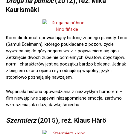
Droga na północ
(2012), reż. Mika
Kaurismäki
Komediodramat opowiadający historię znanego pianisty Timo
(Samuli Edelmann), którego poukładane z pozoru życie
wywraca się do góry nogami wraz z pojawieniem się ojca.
Zetknięcie dwóch zupełnie odmiennych światów, obyczajów,
norm i charakterów jest na początku bardzo bolesne. Jednak
z biegiem czasu ojciec i syn odnajdują wspólny język i
stopniowo poznają się nawzajem.
Wspaniała historia opowiedziana z niezwykłym humorem –
film niewątpliwie zapewni niezapomniane emocje, zarówno
wzruszenia jak i dużą dawkę śmiechu.
Szermierz
(2015), reż. Klaus Härö