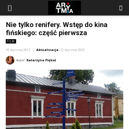
arytmia.eu
Nie tylko renifery. Wstęp do kina
fińskiego: część pierwsza
FILM
10 stycznia 2017
Aktualizacja:
12 stycznia 2020
Autor:
Katarzyna Piękoś