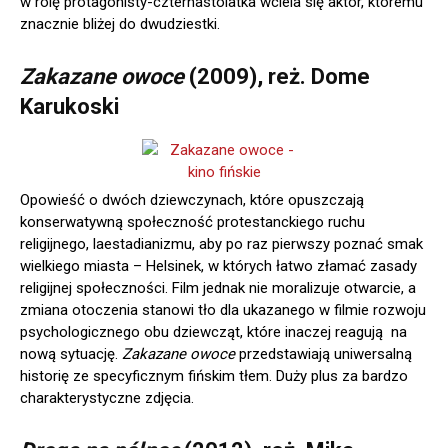
w rolę protagonisty-czternastolatka wciela się aktor, któremu
znacznie bliżej do dwudziestki.
Zakazane owoce
(2009), reż. Dome
Karukoski
Opowieść o dwóch dziewczynach, które opuszczają
konserwatywną społeczność protestanckiego ruchu
religijnego, laestadianizmu, aby po raz pierwszy poznać smak
wielkiego miasta – Helsinek, w których łatwo złamać zasady
religijnej społeczności. Film jednak nie moralizuje otwarcie, a
zmiana otoczenia stanowi tło dla ukazanego w filmie rozwoju
psychologicznego obu dziewcząt, które inaczej reagują na
nową sytuację.
Zakazane owoce
przedstawiają uniwersalną
historię ze specyficznym fińskim tłem. Duży plus za bardzo
charakterystyczne zdjęcia.