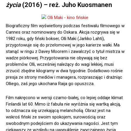
życia
(2016) – reż. Juho Kuosmanen
Biograficzny film wyświetlony podczas festiwalu filmowego w
Cannes oraz nominowany do Oskara. Akcja rozgrywa się w
1982 roku, gdy fiński bokser, Olli Maki (Jarkko Lahti),
przygotowuje się do przełomowej w jego karierze walki. Ma
stanąć w ringu z Davey Moorem i zawalczyć o tytuł mistrza w
wadze piórkowej. Przygotowania nie obywają się bez
problemów. Olli, wcześniej należący do wagi lekkiej, musi
zrzucić zbędne kilogramy w dwa tygodnie. Dodatkowo rośnie
presja ze strony mediów i managera, rozpraszając i drażniąc
Olliego, zaś jego ukochana Raija go opuszcza.
Film nakręcono w wersji czarno-białej, co lepiej oddaje klimat
Finlandii lat 60. Mimo iż fabuła nie wyróżnia się wartką akcją,
to odznacza się urzekającą melancholią. Obraz jest na
wskroś fiński ze swoim spokojem, surowością oraz
swobodnym podejściem do ukazywania nagości. Jest tym
ciekawszy ze względu na uwypuklenie zwyczajnego życia