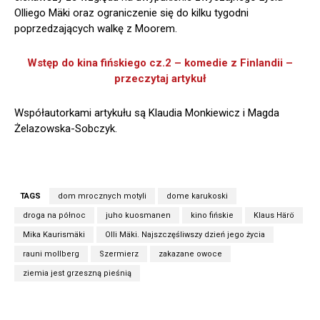
Olliego Mäki oraz ograniczenie się do kilku tygodni
poprzedzających walkę z Moorem.
Wstęp do kina fińskiego cz.2 – komedie z Finlandii –
przeczytaj artykuł
Współautorkami artykułu są Klaudia Monkiewicz i Magda
Żelazowska-Sobczyk.
TAGS
dom mrocznych motyli
dome karukoski
droga na północ
juho kuosmanen
kino fińskie
Klaus Härö
Mika Kaurismäki
Olli Mäki. Najszczęśliwszy dzień jego życia
rauni mollberg
Szermierz
zakazane owoce
ziemia jest grzeszną pieśnią