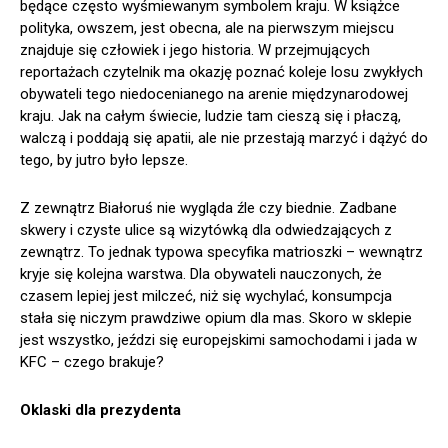
będące często wyśmiewanym symbolem kraju. W książce
polityka, owszem, jest obecna, ale na pierwszym miejscu
znajduje się człowiek i jego historia. W przejmujących
reportażach czytelnik ma okazję poznać koleje losu zwykłych
obywateli tego niedocenianego na arenie międzynarodowej
kraju. Jak na całym świecie, ludzie tam cieszą się i płaczą,
walczą i poddają się apatii, ale nie przestają marzyć i dążyć do
tego, by jutro było lepsze.
Z zewnątrz Białoruś nie wygląda źle czy biednie. Zadbane
skwery i czyste ulice są wizytówką dla odwiedzających z
zewnątrz. To jednak typowa specyfika matrioszki – wewnątrz
kryje się kolejna warstwa. Dla obywateli nauczonych, że
czasem lepiej jest milczeć, niż się wychylać, konsumpcja
stała się niczym prawdziwe opium dla mas. Skoro w sklepie
jest wszystko, jeździ się europejskimi samochodami i jada w
KFC – czego brakuje?
Oklaski dla prezydenta