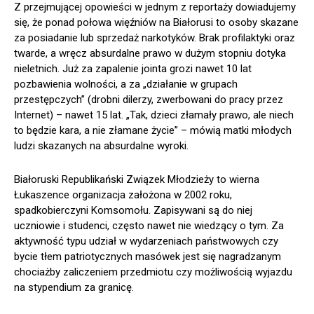
Z przejmującej opowieści w jednym z reportaży dowiadujemy
się, że ponad połowa więźniów na Białorusi to osoby skazane
za posiadanie lub sprzedaż narkotyków. Brak profilaktyki oraz
twarde, a wręcz absurdalne prawo w dużym stopniu dotyka
nieletnich. Już za zapalenie jointa grozi nawet 10 lat
pozbawienia wolności, a za „działanie w grupach
przestępczych” (drobni dilerzy, zwerbowani do pracy przez
Internet) – nawet 15 lat. „Tak, dzieci złamały prawo, ale niech
to będzie kara, a nie złamane życie” – mówią matki młodych
ludzi skazanych na absurdalne wyroki.
Białoruski Republikański Związek Młodzieży to wierna
Łukaszence organizacja założona w 2002 roku,
spadkobierczyni Komsomołu. Zapisywani są do niej
uczniowie i studenci, często nawet nie wiedzący o tym. Za
aktywność typu udział w wydarzeniach państwowych czy
bycie tłem patriotycznych masówek jest się nagradzanym
chociażby zaliczeniem przedmiotu czy możliwością wyjazdu
na stypendium za granicę.