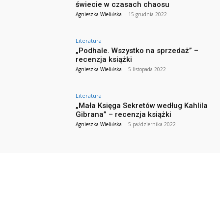
świecie w czasach chaosu
Agnieszka Wielińska
-
15 grudnia 2022
Literatura
„Podhale. Wszystko na sprzedaż” –
recenzja książki
Agnieszka Wielińska
-
5 listopada 2022
Literatura
„Mała Księga Sekretów według Kahlila
Gibrana” – recenzja książki
Agnieszka Wielińska
-
5 października 2022