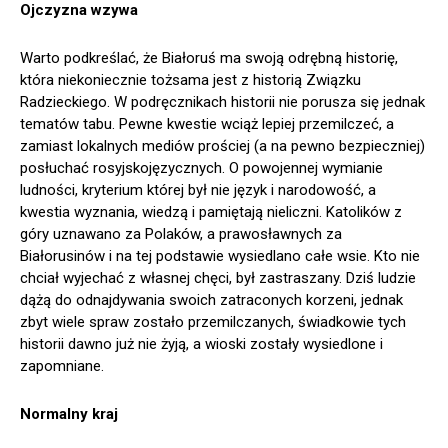
Ojczyzna wzywa
Warto podkreślać, że Białoruś ma swoją odrębną historię,
która niekoniecznie tożsama jest z historią Związku
Radzieckiego. W podręcznikach historii nie porusza się jednak
tematów tabu. Pewne kwestie wciąż lepiej przemilczeć, a
zamiast lokalnych mediów prościej (a na pewno bezpieczniej)
posłuchać rosyjskojęzycznych. O powojennej wymianie
ludności, kryterium której był nie język i narodowość, a
kwestia wyznania, wiedzą i pamiętają nieliczni. Katolików z
góry uznawano za Polaków, a prawosławnych za
Białorusinów i na tej podstawie wysiedlano całe wsie. Kto nie
chciał wyjechać z własnej chęci, był zastraszany. Dziś ludzie
dążą do odnajdywania swoich zatraconych korzeni, jednak
zbyt wiele spraw zostało przemilczanych, świadkowie tych
historii dawno już nie żyją, a wioski zostały wysiedlone i
zapomniane.
Normalny kraj