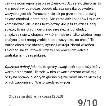
Jak w swoim reportażu pisze Ziemowit Szczerek: „Białoruś to
kraj prosty w obsłudze. Dopóki idziesz ścieżką obywatela,
wszystko jest ok. Poruszasz się jak po grze komputerowej:
czyste chodniki, dobre drogi. Nie zarabiasz kokosów i musisz
kombinować, ale jesteś bezpieczny. Ale jeśli zejdziesz z tej
ścieżki, to nie chroni cię prawo niezależne od władzy –
znajdziesz się w chaosie, w którym istnieje tylko władca i jego
drużyna, a oni mogą zrobić z tobą wszystko, co chcą”. To
trafne określenie obecnej sytuacji w kraju. Naród w końcu
zbiorczo się zbuntował. Czy to coś więcej niż walka z
wiatrakami – czas pokaże.
Ojczyzna dobrej jakości
to godny uwagi zbiór reportaży, który
warto przeczytać. Historie w nim zawarte często otwierają
oczy na sprawy, o których głośno się nie mówi lub całkiem się
o nich zapomniało. Warto wiedzieć więcej.
Ojczyzna dobrej jakości (2020)
9/10