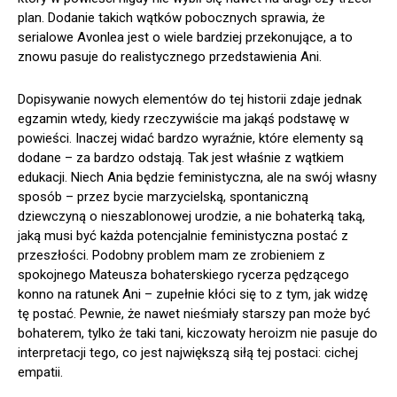
plan. Dodanie takich wątków pobocznych sprawia, że
serialowe Avonlea jest o wiele bardziej przekonujące, a to
znowu pasuje do realistycznego przedstawienia Ani.
Dopisywanie nowych elementów do tej historii zdaje jednak
egzamin wtedy, kiedy rzeczywiście ma jakąś podstawę w
powieści. Inaczej widać bardzo wyraźnie, które elementy są
dodane – za bardzo odstają. Tak jest właśnie z wątkiem
edukacji. Niech Ania będzie feministyczna, ale na swój własny
sposób – przez bycie marzycielską, spontaniczną
dziewczyną o nieszablonowej urodzie, a nie bohaterką taką,
jaką musi być każda potencjalnie feministyczna postać z
przeszłości. Podobny problem mam ze zrobieniem z
spokojnego Mateusza bohaterskiego rycerza pędzącego
konno na ratunek Ani – zupełnie kłóci się to z tym, jak widzę
tę postać. Pewnie, że nawet nieśmiały starszy pan może być
bohaterem, tylko że taki tani, kiczowaty heroizm nie pasuje do
interpretacji tego, co jest największą siłą tej postaci: cichej
empatii.