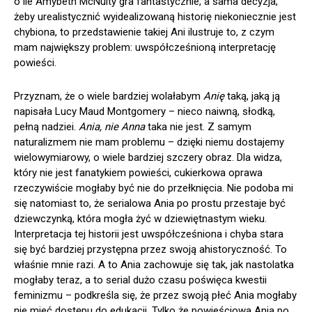
o ile Amybeth McNulty gra fantastycznie, a sama decyzja,
żeby urealistycznić wyidealizowaną historię niekoniecznie jest
chybiona, to przedstawienie takiej Ani ilustruje to, z czym
mam największy problem: uwspółcześnioną interpretację
powieści.
Przyznam, że o wiele bardziej wolałabym
Anię
taką, jaką ją
napisała Lucy Maud Montgomery – nieco naiwną, słodką,
pełną nadziei.
Ania, nie Anna
taka nie jest. Z samym
naturalizmem nie mam problemu – dzięki niemu dostajemy
wielowymiarowy, o wiele bardziej szczery obraz. Dla widza,
który nie jest fanatykiem powieści, cukierkowa oprawa
rzeczywiście mogłaby być nie do przełknięcia. Nie podoba mi
się natomiast to, że serialowa Ania po prostu przestaje być
dziewczynką, która mogła żyć w dziewiętnastym wieku.
Interpretacja tej historii jest uwspółcześniona i chyba stara
się być bardziej przystępna przez swoją ahistoryczność. To
właśnie mnie razi. A to Ania zachowuje się tak, jak nastolatka
mogłaby teraz, a to serial dużo czasu poświęca kwestii
feminizmu – podkreśla się, że przez swoją płeć Ania mogłaby
nie mieć dostępu do edukacji. Tylko że powieściowa Ania po