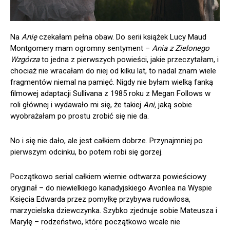
Na
Anię
czekałam pełna obaw. Do serii książek Lucy Maud
Montgomery mam ogromny sentyment –
Ania z Zielonego
Wzgórza
to jedna z pierwszych powieści, jakie przeczytałam, i
chociaż nie wracałam do niej od kilku lat, to nadal znam wiele
fragmentów niemal na pamięć. Nigdy nie byłam wielką fanką
filmowej adaptacji Sullivana z 1985 roku z Megan Follows w
roli głównej i wydawało mi się, że takiej
Ani,
jaką sobie
wyobrażałam po prostu zrobić się nie da.
No i się nie dało, ale jest całkiem dobrze. Przynajmniej po
pierwszym odcinku, bo potem robi się gorzej.
Początkowo serial całkiem wiernie odtwarza powieściowy
oryginał – do niewielkiego kanadyjskiego Avonlea na Wyspie
Księcia Edwarda przez pomyłkę przybywa rudowłosa,
marzycielska dziewczynka. Szybko zjednuje sobie Mateusza i
Marylę – rodzeństwo, które początkowo wcale nie