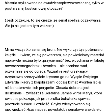
historia stylizowana na dwudziestopierwszowieczną, tylko w
postarzanej kostiumowej otoczce?
(Jeśli oczekuje, to się cieszę, że serial spełnia oczekiwania.
Ale ja nie jestem tym widzem).
Mimo wszystko serial się broni. Nie wykorzystuje potencjału
książki – i wiem, że się powtarzam, ale powieściowy materiał
naprawdę można było „przyciemnić” bez wpychania w fabułę
nowoczesnegoobrazu Avonlea – ale pomimo wad,
przyjemnie się go ogląda. Wizualnie jest urzekający:
częściowo rzeczywiście kręcono go na Wyspie Świętego
Edwarda i kadry z krajobrazami oddają klimat Avonlea lepiej
niż bohaterowie i ich perypetie. Obsada dobrana jest
doskonale – zwłaszcza Geraldine James w roli Maryli, która
świetnie pokazuje, jak jej szorstka bohaterka ujawnia
poczucie humoru i czułość. Gdyby zdecydowano się
opowiedzieć
Anię
inaczej, powstałoby serialowe arcydzieło.