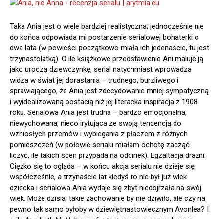
Taka Ania jest o wiele bardziej realistyczna; jednocześnie nie
do końca odpowiada mi postarzenie serialowej bohaterki o
dwa lata (w powieści początkowo miała ich jedenaście, tu jest
trzynastolatką). O ile książkowe przedstawienie Ani maluje ją
jako uroczą dziewczynkę, serial natychmiast wprowadza
widza w świat jej dorastania – trudnego, burzliwego i
sprawiającego, że Ania jest zdecydowanie mniej sympatyczną
i wyidealizowaną postacią niż jej literacka inspiracja z 1908
roku. Serialowa Ania jest trudna – bardzo emocjonalna,
niewychowana, nieco irytująca ze swoją tendencją do
wzniosłych przemów i wybiegania z płaczem z różnych
pomieszczeń (w połowie serialu miałam ochotę zacząć
liczyć, ile takich scen przypada na odcinek). Egzaltacja drażni.
Ciężko się to ogląda – w końcu akcja serialu nie dzieje się
współcześnie, a trzynaście lat kiedyś to nie był już wiek
dziecka i serialowa Ania wydaje się zbyt niedojrzała na swój
wiek. Może dzisiaj takie zachowanie by nie dziwiło, ale czy na
pewno tak samo byłoby w dziewiętnastowiecznym Avonlea? I