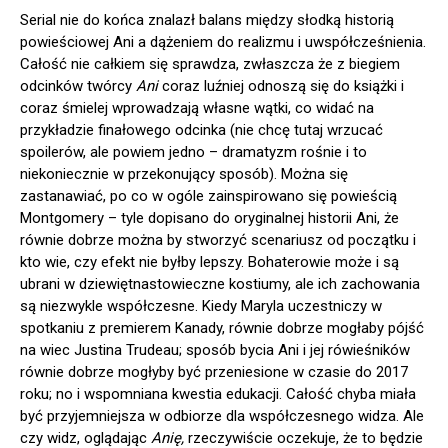
Serial nie do końca znalazł balans między słodką historią
powieściowej Ani a dążeniem do realizmu i uwspółcześnienia.
Całość nie całkiem się sprawdza, zwłaszcza że z biegiem
odcinków twórcy
Ani
coraz luźniej odnoszą się do książki i
coraz śmielej wprowadzają własne wątki, co widać na
przykładzie finałowego odcinka (nie chcę tutaj wrzucać
spoilerów, ale powiem jedno – dramatyzm rośnie i to
niekoniecznie w przekonujący sposób). Można się
zastanawiać, po co w ogóle zainspirowano się powieścią
Montgomery – tyle dopisano do oryginalnej historii Ani, że
równie dobrze można by stworzyć scenariusz od początku i
kto wie, czy efekt nie byłby lepszy. Bohaterowie może i są
ubrani w dziewiętnastowieczne kostiumy, ale ich zachowania
są niezwykle współczesne. Kiedy Maryla uczestniczy w
spotkaniu z premierem Kanady, równie dobrze mogłaby pójść
na wiec Justina Trudeau; sposób bycia Ani i jej rówieśników
równie dobrze mogłyby być przeniesione w czasie do 2017
roku; no i wspomniana kwestia edukacji. Całość chyba miała
być przyjemniejsza w odbiorze dla współczesnego widza. Ale
czy widz, oglądając
Anię,
rzeczywiście oczekuje, że to będzie