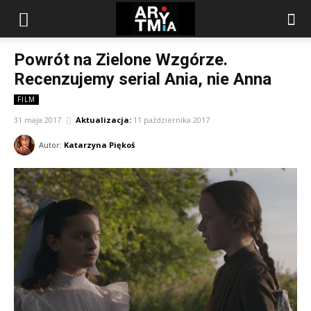
arytmia.eu
Powrót na Zielone Wzgórze.
Recenzujemy serial Ania, nie Anna
FILM
31 maja 2017
Aktualizacja:
11 października 2017
Autor:
Katarzyna Piękoś