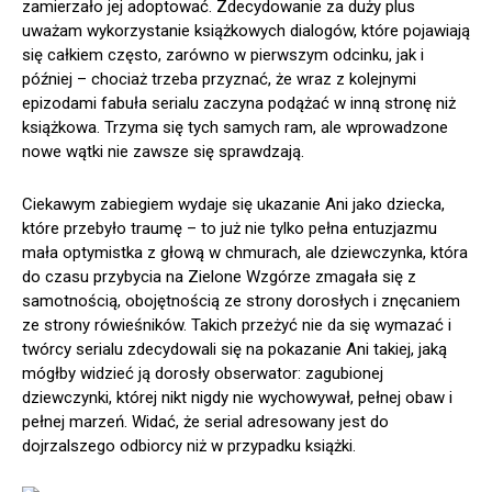
zamierzało jej adoptować. Zdecydowanie za duży plus
uważam wykorzystanie książkowych dialogów, które pojawiają
się całkiem często, zarówno w pierwszym odcinku, jak i
później – chociaż trzeba przyznać, że wraz z kolejnymi
epizodami fabuła serialu zaczyna podążać w inną stronę niż
książkowa. Trzyma się tych samych ram, ale wprowadzone
nowe wątki nie zawsze się sprawdzają.
Ciekawym zabiegiem wydaje się ukazanie Ani jako dziecka,
które przebyło traumę – to już nie tylko pełna entuzjazmu
mała optymistka z głową w chmurach, ale dziewczynka, która
do czasu przybycia na Zielone Wzgórze zmagała się z
samotnością, obojętnością ze strony dorosłych i znęcaniem
ze strony rówieśników. Takich przeżyć nie da się wymazać i
twórcy serialu zdecydowali się na pokazanie Ani takiej, jaką
mógłby widzieć ją dorosły obserwator: zagubionej
dziewczynki, której nikt nigdy nie wychowywał, pełnej obaw i
pełnej marzeń. Widać, że serial adresowany jest do
dojrzalszego odbiorcy niż w przypadku książki.