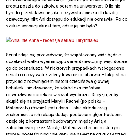
prostu poszła do szkoły, a potem na uniwersytet. O ile nie
było to przedstawione jako oczywista ścieżka dla każdej
dziewczyny, nikt Ani dostępu do edukacji nie odmawiał. Po co
szukać sensacji akurat tam, gdzie jej nie było?
Serial zdaje się przewidywać, że współczesny widz będzie
oczekiwał wątku wyemancypowanej dziewczyny, więc dodaje
go do scenariusza. W niektórych przypadkach wzbogacenie
serialu o nowy wątek zdecydowanie go ubarwia – tak jest na
przykład z rozwinięciem historii dzieciństwa głównej
bohaterki: nic dziwnego, że wśród okrucieństwa i
niewrażliwości uciekała w świat wyobraźni. Decyzja, żeby
skupić się na przyjaźni Maryli i Rachel (po polsku –
Małgorzaty) również jest udana – obie aktorki grają
znakomicie, a ich relacja dodaje postaciom głębi. Podobnie
dzieje się z kontrastem budowanym między Anią a
zatrudnionym przez Marylę i Mateusza chłopcem, Jerrym,
który w powieści nigdy nie wybił się nawet na drugi czy trzeci