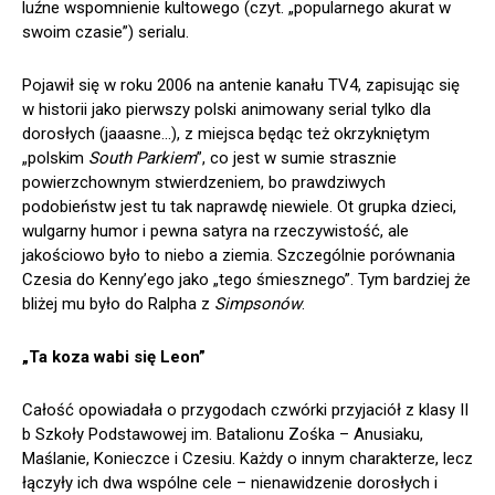
luźne wspomnienie kultowego (czyt. „popularnego akurat w
swoim czasie”) serialu.
Pojawił się w roku 2006 na antenie kanału TV4, zapisując się
w historii jako pierwszy polski animowany serial tylko dla
dorosłych (jaaasne…), z miejsca będąc też okrzykniętym
„polskim
South Parkiem
”, co jest w sumie strasznie
powierzchownym stwierdzeniem, bo prawdziwych
podobieństw jest tu tak naprawdę niewiele. Ot grupka dzieci,
wulgarny humor i pewna satyra na rzeczywistość, ale
jakościowo było to niebo a ziemia. Szczególnie porównania
Czesia do Kenny’ego jako „tego śmiesznego”. Tym bardziej że
bliżej mu było do Ralpha z
Simpsonów
.
„Ta koza wabi się Leon”
Całość opowiadała o przygodach czwórki przyjaciół z klasy II
b Szkoły Podstawowej im. Batalionu Zośka – Anusiaku,
Maślanie, Konieczce i Czesiu. Każdy o innym charakterze, lecz
łączyły ich dwa wspólne cele – nienawidzenie dorosłych i