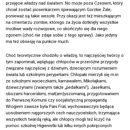
przejęcie władzy nad światem. No może poza Czesiem, który
chciał zostać piosenkarzem śpiewającym Gorzkie Żale,
ponieważ są takie wesołe. Przy okazji jest też mieszkającym
na cmentarzu zombie, którego za życia dotknęły wszystkie
możliwe wady rozwojowe, co skończyło się dla niego
zgonem (choć nie zdaje sobie z tego sprawy). Jako jedyny
ma też obsesję na punkcie much.
Choć teoretycznie chodziło o władzę, to najczęściej twórcy o
tym zapominali, wplątując chłopców w przeróżne przygody
związane najczęściej z dziwnym, dziecięcym rozumieniem
świata lub szkolnymi perypetiami. Chłopaki mierzyli się m.in.
ze szkolnymi wycieczkami, karnawałem, Mikołajkami,
dziewczynami (zwanymi także „pedałkami”), Jasełkami,
obozami harcerskimi, mał(am)yszomanią, przygotowaniem
do Pierwszej Komunii czy socjalistyczną propagandą.
Wrogiem zawsze była Pani Frał, wychowawczyni będąca
uosobieniem najgorszych cech nauczycielskich, trzymająca
wszystkich twardą ręką, ale chłopcy mogli też liczyć na
pomoc szkolnej Higienistki lub kilku innych pokręconych