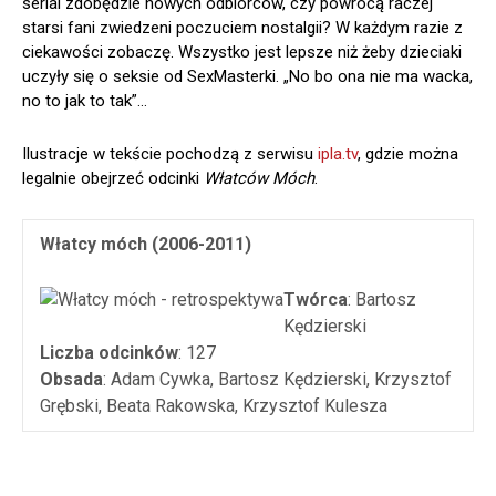
serial zdobędzie nowych odbiorców, czy powrócą raczej
starsi fani zwiedzeni poczuciem nostalgii? W każdym razie z
ciekawości zobaczę. Wszystko jest lepsze niż żeby dzieciaki
uczyły się o seksie od SexMasterki. „No bo ona nie ma wacka,
no to jak to tak”…
Ilustracje w tekście pochodzą z serwisu
ipla.tv
, gdzie można
legalnie obejrzeć odcinki
Włatców Móch
.
Włatcy móch (2006-2011)
Twórca
: Bartosz
Kędzierski
Liczba odcinków
: 127
Obsada
: Adam Cywka, Bartosz Kędzierski, Krzysztof
Grębski, Beata Rakowska, Krzysztof Kulesza