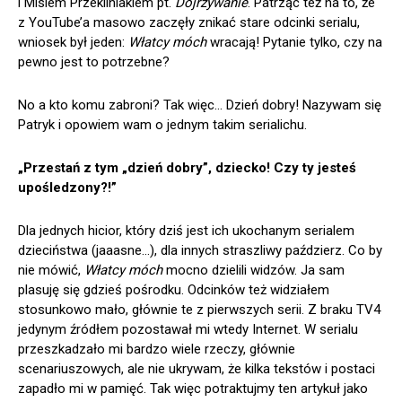
i Misiem Przekliniakiem pt.
Dojrzywanie
. Patrząc też na to, że
z YouTube’a masowo zaczęły znikać stare odcinki serialu,
wniosek był jeden:
Włatcy móch
wracają! Pytanie tylko, czy na
pewno jest to potrzebne?
No a kto komu zabroni? Tak więc… Dzień dobry! Nazywam się
Patryk i opowiem wam o jednym takim serialichu.
„Przestań z tym „dzień dobry”, dziecko! Czy ty jesteś
upośledzony?!”
Dla jednych hicior, który dziś jest ich ukochanym serialem
dzieciństwa (jaaasne…), dla innych straszliwy paździerz. Co by
nie mówić,
Włatcy móch
mocno dzielili widzów. Ja sam
plasuję się gdzieś pośrodku. Odcinków też widziałem
stosunkowo mało, głównie te z pierwszych serii. Z braku TV4
jedynym źródłem pozostawał mi wtedy Internet. W serialu
przeszkadzało mi bardzo wiele rzeczy, głównie
scenariuszowych, ale nie ukrywam, że kilka tekstów i postaci
zapadło mi w pamięć. Tak więc potraktujmy ten artykuł jako