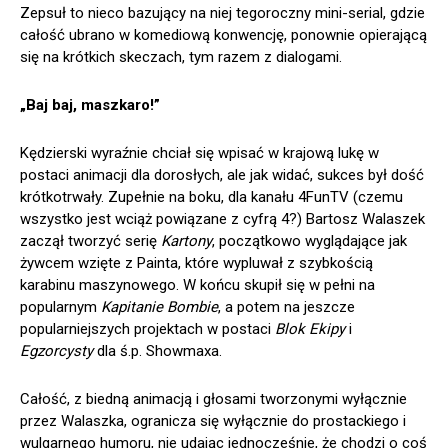
Zepsuł to nieco bazujący na niej tegoroczny mini-serial, gdzie
całość ubrano w komediową konwencję, ponownie opierającą
się na krótkich skeczach, tym razem z dialogami.
„Baj baj, maszkaro!”
Kędzierski wyraźnie chciał się wpisać w krajową lukę w
postaci animacji dla dorosłych, ale jak widać, sukces był dość
krótkotrwały. Zupełnie na boku, dla kanału 4FunTV (czemu
wszystko jest wciąż powiązane z cyfrą 4?) Bartosz Walaszek
zaczął tworzyć serię
Kartony
, początkowo wyglądające jak
żywcem wzięte z Painta, które wypluwał z szybkością
karabinu maszynowego. W końcu skupił się w pełni na
popularnym
Kapitanie Bombie
, a potem na jeszcze
popularniejszych projektach w postaci
Blok Ekipy
i
Egzorcysty
dla ś.p. Showmaxa.
Całość, z biedną animacją i głosami tworzonymi wyłącznie
przez Walaszka, ogranicza się wyłącznie do prostackiego i
wulgarnego humoru, nie udając jednocześnie, że chodzi o coś