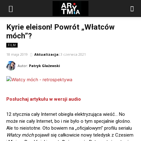
arytmia.eu
Kyrie eleison! Powrót „Włatców
móch”?
FILM
18 maja 2019
Aktualizacja:
3 czerwca 2021
Autor:
Patryk Głażewski
Posłuchaj artykułu w wersji audio
12 stycznia cały Internet obiegła elektryzująca wieść… No
może nie cały Internet, bo i nie było o tym specjalnie głośno.
Ale to nieistotne. Oto bowiem na „oficjalowym” profilu serialu
Włatcy móch
pojawił się całkowicie nowy teledysk z Czesiem