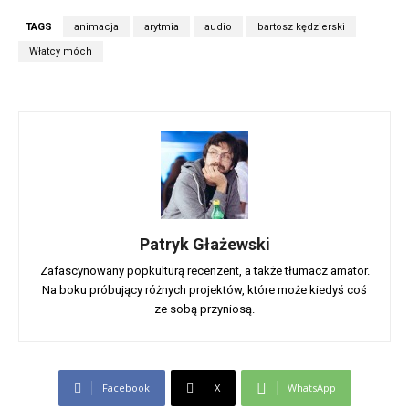
TAGS
animacja
arytmia
audio
bartosz kędzierski
Włatcy móch
Patryk Głażewski
Zafascynowany popkulturą recenzent, a także tłumacz amator.
Na boku próbujący różnych projektów, które może kiedyś coś
ze sobą przyniosą.
Facebook
X
WhatsApp