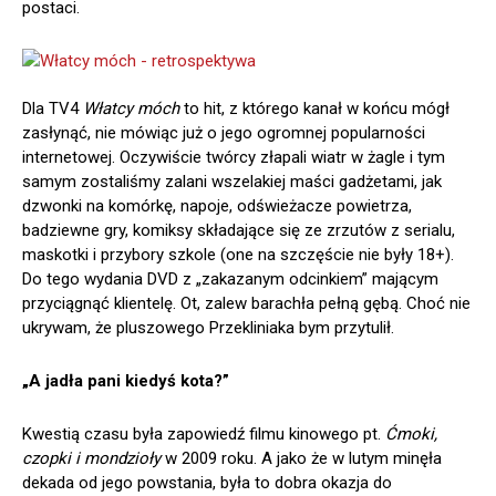
postaci.
Dla TV4
Włatcy móch
to hit, z którego kanał w końcu mógł
zasłynąć, nie mówiąc już o jego ogromnej popularności
internetowej. Oczywiście twórcy złapali wiatr w żagle i tym
samym zostaliśmy zalani wszelakiej maści gadżetami, jak
dzwonki na komórkę, napoje, odświeżacze powietrza,
badziewne gry, komiksy składające się ze zrzutów z serialu,
maskotki i przybory szkole (one na szczęście nie były 18+).
Do tego wydania DVD z „zakazanym odcinkiem” mającym
przyciągnąć klientelę. Ot, zalew barachła pełną gębą. Choć nie
ukrywam, że pluszowego Przekliniaka bym przytulił.
„A jadła pani kiedyś kota?”
Kwestią czasu była zapowiedź filmu kinowego pt.
Ćmoki,
czopki i mondzioły
w 2009 roku. A jako że w lutym minęła
dekada od jego powstania, była to dobra okazja do