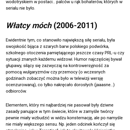
wodotryskiem w postaci… palców u rąk bohaterów, których w
serialu nie było.
Włatcy móch
(2006-2011)
Ewidentnie tym, co stanowiło największą siłę serialu, była
swojskość bijąca z szarych barw polskiego podwórka,
szkolnego otoczenia pamiętającego jeszcze czasy PRL-u czy
sytuacji znanych każdemu widzowi. Humor najczęściej bywał
głupawy, silący się zazwyczaj na kontrowersyjność za
pomocą wulgaryzmów czy przemocy (o wczesnych
godzinach zobaczyć można było w telewizji wersję
ocenzurowaną), co tylko nakręcało dorosłych (jaaasne…)
odbiorców.
Elementem, który mi najbardziej nie pasował były dziwne
zasady panujące w tym świecie, które w zamyśle twórcy
pewnie miały wzbudzić w widzu konsternację, ale po namyśle
nie miały większego sensu. Np. jeden odcinek kończył się