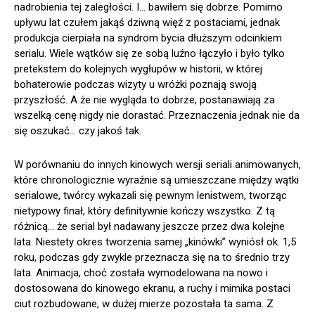
nadrobienia tej zaległości. I… bawiłem się dobrze. Pomimo
upływu lat czułem jakąś dziwną więź z postaciami, jednak
produkcja cierpiała na syndrom bycia dłuższym odcinkiem
serialu. Wiele wątków się ze sobą luźno łączyło i było tylko
pretekstem do kolejnych wygłupów w historii, w której
bohaterowie podczas wizyty u wróżki poznają swoją
przyszłość. A że nie wygląda to dobrze, postanawiają za
wszelką cenę nigdy nie dorastać. Przeznaczenia jednak nie da
się oszukać… czy jakoś tak.
W porównaniu do innych kinowych wersji seriali animowanych,
które chronologicznie wyraźnie są umieszczane między wątki
serialowe, twórcy wykazali się pewnym lenistwem, tworząc
nietypowy finał, który definitywnie kończy wszystko. Z tą
różnicą… że serial był nadawany jeszcze przez dwa kolejne
lata. Niestety okres tworzenia samej „kinówki” wyniósł ok. 1,5
roku, podczas gdy zwykle przeznacza się na to średnio trzy
lata. Animacja, choć została wymodelowana na nowo i
dostosowana do kinowego ekranu, a ruchy i mimika postaci
ciut rozbudowane, w dużej mierze pozostała ta sama. Z