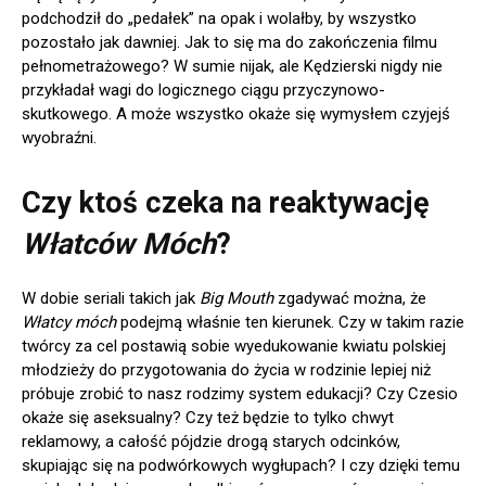
podchodził do „pedałek” na opak i wolałby, by wszystko
pozostało jak dawniej. Jak to się ma do zakończenia filmu
pełnometrażowego? W sumie nijak, ale Kędzierski nigdy nie
przykładał wagi do logicznego ciągu przyczynowo-
skutkowego. A może wszystko okaże się wymysłem czyjejś
wyobraźni.
Czy ktoś czeka na reaktywację
Włatców Móch
?
W dobie seriali takich jak
Big Mouth
zgadywać można, że
Włatcy móch
podejmą właśnie ten kierunek. Czy w takim razie
twórcy za cel postawią sobie wyedukowanie kwiatu polskiej
młodzieży do przygotowania do życia w rodzinie lepiej niż
próbuje zrobić to nasz rodzimy system edukacji? Czy Czesio
okaże się aseksualny? Czy też będzie to tylko chwyt
reklamowy, a całość pójdzie drogą starych odcinków,
skupiając się na podwórkowych wygłupach? I czy dzięki temu