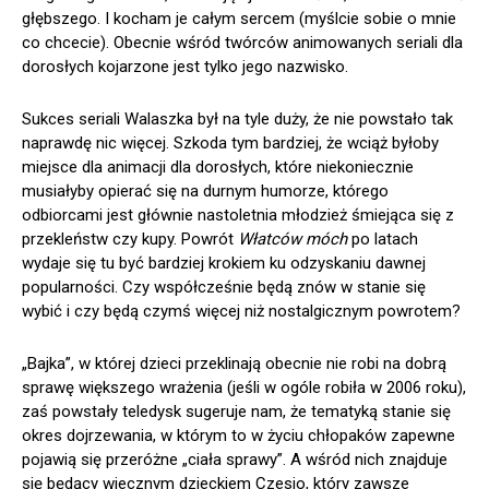
głębszego. I kocham je całym sercem (myślcie sobie o mnie
co chcecie). Obecnie wśród twórców animowanych seriali dla
dorosłych kojarzone jest tylko jego nazwisko.
Sukces seriali Walaszka był na tyle duży, że nie powstało tak
naprawdę nic więcej. Szkoda tym bardziej, że wciąż byłoby
miejsce dla animacji dla dorosłych, które niekoniecznie
musiałyby opierać się na durnym humorze, którego
odbiorcami jest głównie nastoletnia młodzież śmiejąca się z
przekleństw czy kupy. Powrót
Włatców móch
po latach
wydaje się tu być bardziej krokiem ku odzyskaniu dawnej
popularności. Czy współcześnie będą znów w stanie się
wybić i czy będą czymś więcej niż nostalgicznym powrotem?
„Bajka”, w której dzieci przeklinają obecnie nie robi na dobrą
sprawę większego wrażenia (jeśli w ogóle robiła w 2006 roku),
zaś powstały teledysk sugeruje nam, że tematyką stanie się
okres dojrzewania, w którym to w życiu chłopaków zapewne
pojawią się przeróżne „ciała sprawy”. A wśród nich znajduje
się będący wiecznym dzieckiem Czesio, który zawsze