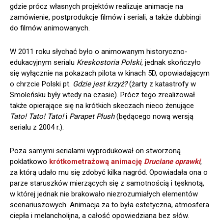
gdzie prócz własnych projektów realizuje animacje na
zamówienie, postprodukcje filmów i seriali, a także dubbingi
do filmów animowanych.
W 2011 roku słychać było o animowanym historyczno-
edukacyjnym serialu
Kreskostoria Polski
, jednak skończyło
się wyłącznie na pokazach pilota w kinach 5D, opowiadającym
o chrzcie Polski pt.
Gdzie jest krzyż?
(żarty z katastrofy w
Smoleńsku były wtedy na czasie). Prócz tego zrealizował
także opierające się na krótkich skeczach nieco żenujące
Tato! Tato! Tato!
i
Parapet Plush
(będącego nową wersją
serialu z 2004 r.).
Poza samymi serialami wyprodukował on stworzoną
poklatkowo
krótkometrażową animację
Druciane oprawki
,
za którą udało mu się zdobyć kilka nagród. Opowiadała ona o
parze staruszków mierzących się z samotnością i tęsknotą,
w której jednak nie brakowało niezrozumiałych elementów
scenariuszowych. Animacja za to była estetyczna, atmosfera
ciepła i melancholijna, a całość opowiedziana bez słów.