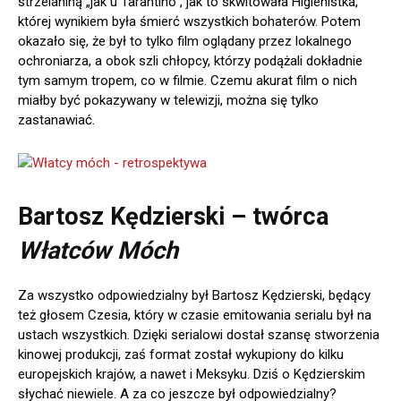
strzelaniną „jak u Tarantino”, jak to skwitowała Higienistka,
której wynikiem była śmierć wszystkich bohaterów. Potem
okazało się, że był to tylko film oglądany przez lokalnego
ochroniarza, a obok szli chłopcy, którzy podążali dokładnie
tym samym tropem, co w filmie. Czemu akurat film o nich
miałby być pokazywany w telewizji, można się tylko
zastanawiać.
Bartosz Kędzierski – twórca
Włatców Móch
Za wszystko odpowiedzialny był Bartosz Kędzierski, będący
też głosem Czesia, który w czasie emitowania serialu był na
ustach wszystkich. Dzięki serialowi dostał szansę stworzenia
kinowej produkcji, zaś format został wykupiony do kilku
europejskich krajów, a nawet i Meksyku. Dziś o Kędzierskim
słychać niewiele. A za co jeszcze był odpowiedzialny?