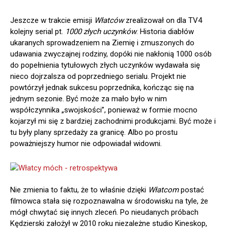
Jeszcze w trakcie emisji
Włatców
zrealizował on dla TV4
kolejny serial pt.
1000 złych uczynków
. Historia diabłów
ukaranych sprowadzeniem na Ziemię i zmuszonych do
udawania zwyczajnej rodziny, dopóki nie nakłonią 1000 osób
do popełnienia tytułowych złych uczynków wydawała się
nieco dojrzalsza od poprzedniego serialu. Projekt nie
powtórzył jednak sukcesu poprzednika, kończąc się na
jednym sezonie. Być może za mało było w nim
współczynnika „swojskości”, ponieważ w formie mocno
kojarzył mi się z bardziej zachodnimi produkcjami. Być może i
tu były plany sprzedaży za granicę. Albo po prostu
poważniejszy humor nie odpowiadał widowni.
Nie zmienia to faktu, że to właśnie dzięki
Włatcom
postać
filmowca stała się rozpoznawalna w środowisku na tyle, że
mógł chwytać się innych zleceń. Po nieudanych próbach
Kędzierski założył w 2010 roku niezależne studio Kineskop,