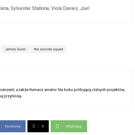
ena, Sylvester Stallone, Viola Davies, Joel
James Gunn
the suicide squad
enzent, a także tłumacz amator. Na boku próbujący różnych projektów,
ą przyniosą.
Facebook
X
WhatsApp