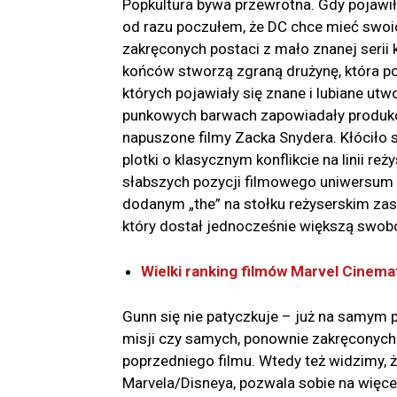
Popkultura bywa przewrotna. Gdy pojawi
od razu poczułem, że DC chce mieć swo
zakręconych postaci z mało znanej serii 
końców stworzą zgraną drużynę, która po
których pojawiały się znane i lubiane ut
punkowych barwach zapowiadały produkc
napuszone filmy Zacka Snydera. Kłóciło s
plotki o klasycznym konflikcie na linii r
słabszych pozycji filmowego uniwersum DC
dodanym „the” na stołku reżyserskim zasi
który dostał jednocześnie większą swob
Wielki ranking filmów Marvel Cinema
Gunn się nie patyczkuje – już na samym 
misji czy samych, ponownie zakręconych 
poprzedniego filmu. Wtedy też widzimy, 
Marvela/Disneya, pozwala sobie na więcej,