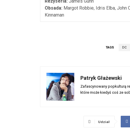
Reżyseria:
James Gunn
Obsada:
Margot Robbie, Idris Elba, John C
Kinnaman
TAGS
DC
Patryk Głażewski
Zafascynowany popkulturą rec
które może kiedyś coś ze sob
Udział