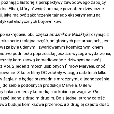
, poznając historię z perspektywy zawodowego zabójcy
dris Elba), który również poznaje pozostałe dziwaczne
ji, jaką ma być zakończenie tajnego eksperymentu na
tykapitalistycznych bojowników.
po nakręceniu obu części
Strażników Galaktyki
, czyniąc z
rską serię (kolejna część, po głośnych perturbacjach, jest
ierwsza była udanym i zwariowanym kosmicznym kinem
ństwo podniosło poprzeczkę jeszcze wyżej, a wydarzenia,
 mieszały komiksową komediowość z dziwnym na swój
 Vol. 2 jeden z moich ulubionych filmów Marvela, choć
wanie. Z kolei filmy DC zdołały w ciągu ostatnich kilku
 w żagle, nie będąc przesadnie mrocznymi, a jednocześnie
ej do siebie podobnych produkcji Marvela. O ile w
y balans między komedią a odrobiną powagi, w
The
zać jedno z drugim drugim. Bo z jednej strony całość
kowo buduje komiksowa przemoc, a z drugiej często dość