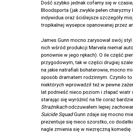
Dość szybko jednak cofamy się w czasie
Bloodsporta (jak zwykle pełen charyzmy I
indywidua oraz ściślejsze szczegóły mis
tropikalnej wysepce opanowanej przez an
James Gunn mocno zarysował swój styl 
nich wśród produkcji Marvela niemal auto
ponownie w jego rękach). O ile część p
przygodowym, tak w części drugiej szale
na jakie natrafiali bohaterowie, mocno
sposób dramatem rodzinnym. Czyniło to z
niektórych wprowadził też w pewne zażeno
lat podnieść nieco poziom i złapać wiatr
starając się wyróżnić na tle coraz bardzi
Strażnikach
odczuwałem lepiej zachowan
Suicide Squad
Gunn zdaje się mocno mies
prezentuje się nieco szorstko, co dodat
nagle zmienia się w niezręczną komedię.