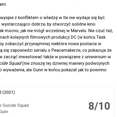
łem.
j wyspie z konfliktem o władzę w tle nie wydaje się być
a wystarczająco dobrze, by stworzyć solidne kino
k mocno, jak nie mógł wcześniej w Marvelu. Nie czuć też,
mach kolejnych filmowych produkcji DC (w końcu Task
łoby zobaczyć przynajmniej niektóre nowe postacie w
ją się zapowiedzi serialu o Peacemakerze, co pokazuje że
nie zacząć inwestować także w powiązane z uniwersum w
cide Squad
(nie znoszę tej dziwnej maniery podwójnych
co wyważenia, ale Gunn w końcu pokazał jak to powinno
 (2021)
8/10
e Suicide Squad
Gunn