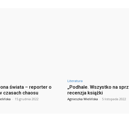
Literatura
rona świata – reporter o
„Podhale. Wszystko na spr
w czasach chaosu
recenzja książki
elińska
-
15 grudnia 2022
Agnieszka Wielińska
-
5 listopada 2022