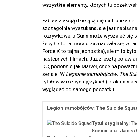
wszystkie elementy, których tu oczekiwa
Fabuła z akcją dziejącą się na tropikalne
szczególnie wyszukana, ale jest napisan
rozrywkowe, a Gunn może wyszaleć się ta
żeby historia mocno zaznaczała się w ra
Force X to tajna jednostka), ale miło by
następnych filmach. Już zresztą pojawia
DC, podobnie jak Marvel, chce na poważ
seriale. W
Legionie samobójców: The Sui
tytułów w różnych językach) brakuje nie
wyglądać od samego początku.
Legion samobójców: The Suicide Squad
Tytuł oryginalny:
Th
Scenariusz:
James 