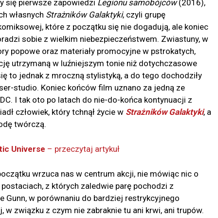
ły się pierwsze zapowiedzi
Legionu samobójców
(2016),
ich własnych
Strażników Galaktyki
, czyli grupę
komiksowej, które z początku się nie dogadują, ale koniec
radzi sobie z wielkim niebezpieczeństwem. Zwiastuny, w
wory popowe oraz materiały promocyjne w pstrokatych,
ję utrzymaną w luźniejszym tonie niż dotychczasowe
ię to jednak z mroczną stylistyką, a do tego dochodziły
eżyser-studio. Koniec końców film uznano za jedną ze
. I tak oto po latach do nie-do-końca kontynuacji z
adł człowiek, który tchnął życie w
Strażników Galaktyki
, a
odę twórczą.
tic Universe
– przeczytaj artykuł
początku wrzuca nas w centrum akcji, nie mówiąc nic o
postaciach, z których zaledwie parę pochodzi z
że Gunn, w porównaniu do bardziej restrykcyjnego
 w związku z czym nie zabraknie tu ani krwi, ani trupów.