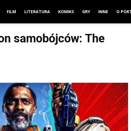
FILM
LITERATURA
KOMIKS
GRY
INNE
O POR
ion samobójców: The