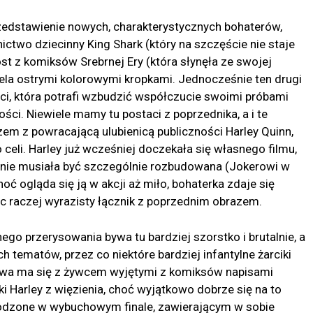
zedstawienie nowych, charakterystycznych bohaterów,
ictwo dziecinny King Shark (który na szczęście nie staje
ost z komiksów Srebrnej Ery (która słynęła ze swojej
zela ostrymi kolorowymi kropkami. Jednocześnie ten drugi
aci, która potrafi wzbudzić współczucie swoimi próbami
ci. Niewiele mamy tu postaci z poprzednika, a i te
zem z powracającą ulubienicą publiczności Harley Quinn,
o celi. Harley już wcześniej doczekała się własnego filmu,
 nie musiała być szczególnie rozbudowana (Jokerowi w
ć ogląda się ją w akcji aż miło, bohaterka zdaje się
ąc raczej wyrazisty łącznik z poprzednim obrazem.
 przerysowania bywa tu bardziej szorstko i brutalnie, a
h tematów, przez co niektóre bardziej infantylne żarciki
rawa ma się z żywcem wyjętymi z komiksów napisami
 Harley z więzienia, choć wyjątkowo dobrze się na to
grodzone w wybuchowym finale, zawierającym w sobie