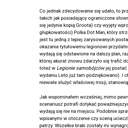
Co jednak zdecydowanie się udało, to pr
takich jak posiadający ograniczone słown
się jedynie kopią Groota) czy wyjęty wpr
głupkowatości) Polka Dot Man, który str
jest tu jedną z lepiej zarysowanych post
okazania tytułowemu legionowi przydatnoś
wydają się odstawione na dalszy plan, ra
której akurat znowu zdarzyło się trafić d
toteż w
Legionie samobójców
jej postać
wydaniu Leto już tam podziękowano). I cho
niewiele służyć właściwej misji, stanowi
Jak wspominałem wcześniej, mimo pewnego
scenariusz potrafi dotykać poważniejszyc
wydają się nie na miejscu. Podobnie sp
wpisanymi w otoczenie czy sceną ucieczki
patrzy. Wszelkie braki zostały mi wyna