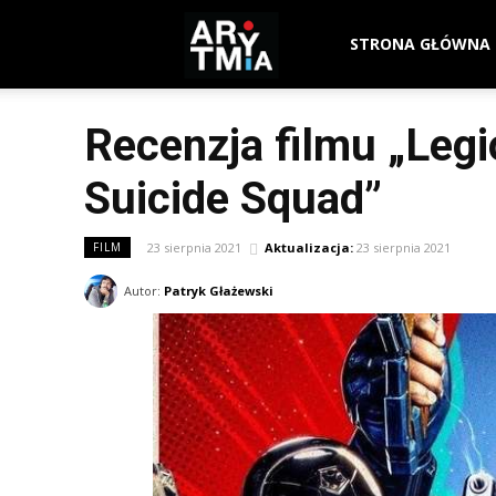
arytmia.eu
STRONA GŁÓWNA
Recenzja filmu „Leg
Suicide Squad”
23 sierpnia 2021
Aktualizacja:
23 sierpnia 2021
FILM
Autor:
Patryk Głażewski