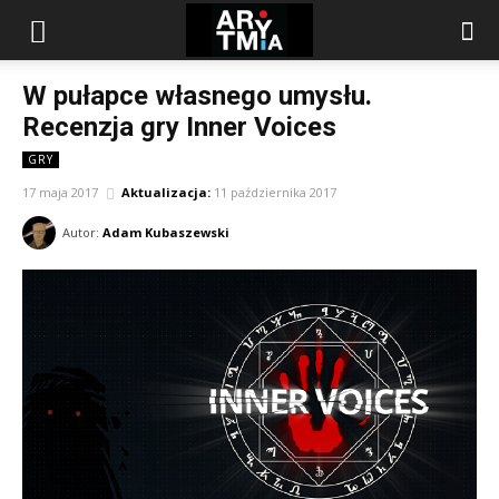
arytmia.eu
W pułapce własnego umysłu.
Recenzja gry Inner Voices
GRY
17 maja 2017
Aktualizacja:
11 października 2017
Autor:
Adam Kubaszewski