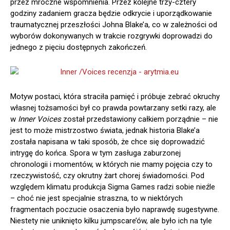
przez mroczne wspomnienia. Przez kolejne trzy-cztery
godziny zadaniem gracza będzie odkrycie i uporządkowanie
traumatycznej przeszłości Johna Blake’a, co w zależności od
wyborów dokonywanych w trakcie rozgrywki doprowadzi do
jednego z pięciu dostępnych zakończeń.
Motyw postaci, która straciła pamięć i próbuje zebrać okruchy
własnej tożsamości był co prawda powtarzany setki razy, ale
w
Inner Voices
został przedstawiony całkiem porządnie – nie
jest to może mistrzostwo świata, jednak historia Blake’a
została napisana w taki sposób, że chce się doprowadzić
intrygę do końca. Spora w tym zasługa zaburzonej
chronologii i momentów, w których nie mamy pojęcia czy to
rzeczywistość, czy okrutny żart chorej świadomości. Pod
względem klimatu produkcja Sigma Games radzi sobie nieźle
– choć nie jest specjalnie straszna, to w niektórych
fragmentach poczucie osaczenia było naprawdę sugestywne.
Niestety nie uniknięto kilku jumpscare’ów, ale było ich na tyle