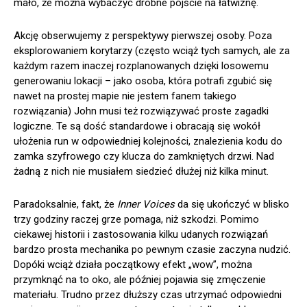
mało, że można wybaczyć drobne pójście na łatwiznę.
Akcję obserwujemy z perspektywy pierwszej osoby. Poza
eksplorowaniem korytarzy (często wciąż tych samych, ale za
każdym razem inaczej rozplanowanych dzięki losowemu
generowaniu lokacji – jako osoba, która potrafi zgubić się
nawet na prostej mapie nie jestem fanem takiego
rozwiązania) John musi też rozwiązywać proste zagadki
logiczne. Te są dość standardowe i obracają się wokół
ułożenia run w odpowiedniej kolejności, znalezienia kodu do
zamka szyfrowego czy klucza do zamkniętych drzwi. Nad
żadną z nich nie musiałem siedzieć dłużej niż kilka minut.
Paradoksalnie, fakt, że
Inner Voices
da się ukończyć w blisko
trzy godziny raczej grze pomaga, niż szkodzi. Pomimo
ciekawej historii i zastosowania kilku udanych rozwiązań
bardzo prosta mechanika po pewnym czasie zaczyna nudzić.
Dopóki wciąż działa początkowy efekt „wow”, można
przymknąć na to oko, ale później pojawia się zmęczenie
materiału. Trudno przez dłuższy czas utrzymać odpowiedni