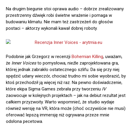
Na drugim biegunie stoi oprawa audio – dobrze zrealizowany
przestrzenny dźwięk robi świetne wrażenie i pomaga w
budowaniu klimatu. Nie mam też zastrzeżeń do głosów
postaci – aktorzy wykonali kawał dobrej roboty.
Podobnie jak Grzegorz w recenzji
Bohemian Killing
, uważam,
że
Inner Voices
to pomysłowa, nieźle zaprojektowana gra,
której jednak zabrakło ostatecznego szlifu. Da się przy niej
spędzić udany wieczór, chociaż trudno mi sobie wyobrazić, by
ktoś przechodził ją więcej niż raz. Na pewno doświadczenie,
które ekipa Sigma Games zebrała przy tworzeniu
IV
zaowocuje w kolejnych projektach – jak na debiut rezultat jest
całkiem przyzwoity. Warto wspomnieć, że studio wydaje
również wersję na VR, która może (choć oczywiście nie musi)
oferować lepszą immersję niż ogrywana przeze mnie
odsłona pecetowa.