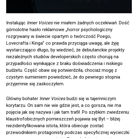
Instalując
Inner Voices
nie miałem żadnych oczekiwań. Dość
górnolotne hasło reklamowe „horror psychologiczny
rozgrywany w świecie opartym o twórczość Poego,
Lovecrafta i Kinga” co prawda przyciąga uwagę, ale żyję
wystarczająco długo, by wiedzieć, że debiutanckie projekty
niezależnych studiów developerskich często chorują na
przypadłości wynikające z braku doświadczenia i niskiego
budżetu. Część obaw się potwierdziła, chociaż mogę z
czystym sumieniem powiedzieć, że do pewnego stopnia
przyjemnie się zaskoczyłem.
Główny bohater
Inner Voices
budzi się w tajemniczym
korytarzu. On sam nie wie gdzie jest, a co gorsza, nie ma
pojęcia jak się nazywa i jak tam trafił. Po szybkim zwiedzeniu
klaustrofobicznych pomieszczeń pojawia się Byt – bliżej
niezidentyfikowana istota, która obiecuje zostać
przewodnikiem protagonisty podczas specyficznej wycieczki