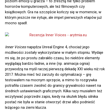
poziom emocji u gracza – to zresztą nie tylko problem
horrorów komputerowych, ale też filmowych czy
książkowych. Gra na szczęście kończy się w momencie, w
którym jeszcze nie irytuje, ale impet pierwszych etapów już
mocno spadł.
Inner Voices
napędza Unreal Engine 4, chociaż jego
możliwości zostały wykorzystane w małym stopniu. Wydaje
mi się, że po prostu zabrakło czasu, bo niektóre elementy
wyglądają bardzo ładnie, a inne (np. animacja ognia)
przywodzą na myśl raczej pierwszą dekadę XXI wieku niż rok
2017. Można mieć też zarzuty do optymalizacji – grę
testowałem na mocnym sprzęcie, a mimo to rozgrywka
potrafiła czasem zwolnić do granicy grywalności nawet na
średnich ustawieniach graficznych. Kilka razy musiałem też
wczytywać poprzedni zapis, kiedy na skutek błędu silnika
postać nie była w stanie otworzyć drzwi albo podnieść
leżącego na ziemi klucza.