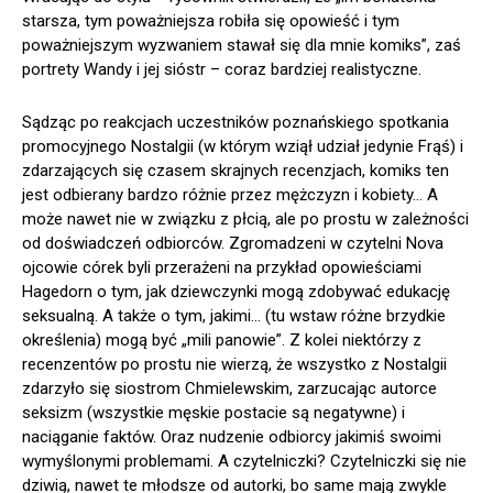
starsza, tym poważniejsza robiła się opowieść i tym
poważniejszym wyzwaniem stawał się dla mnie komiks”, zaś
portrety Wandy i jej sióstr – coraz bardziej realistyczne.
Sądząc po reakcjach uczestników poznańskiego spotkania
promocyjnego Nostalgii (w którym wziął udział jedynie Frąś) i
zdarzających się czasem skrajnych recenzjach, komiks ten
jest odbierany bardzo różnie przez mężczyzn i kobiety… A
może nawet nie w związku z płcią, ale po prostu w zależności
od doświadczeń odbiorców. Zgromadzeni w czytelni Nova
ojcowie córek byli przerażeni na przykład opowieściami
Hagedorn o tym, jak dziewczynki mogą zdobywać edukację
seksualną. A także o tym, jakimi… (tu wstaw różne brzydkie
określenia) mogą być „mili panowie”. Z kolei niektórzy z
recenzentów po prostu nie wierzą, że wszystko z Nostalgii
zdarzyło się siostrom Chmielewskim, zarzucając autorce
seksizm (wszystkie męskie postacie są negatywne) i
naciąganie faktów. Oraz nudzenie odbiorcy jakimiś swoimi
wymyślonymi problemami. A czytelniczki? Czytelniczki się nie
dziwią, nawet te młodsze od autorki, bo same mają zwykle