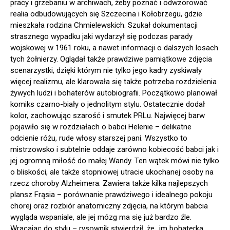
pracy i grzebaniu w archiwach, żeby poznać i odwzorować
realia odbudowujących się Szczecina i Kołobrzegu, gdzie
mieszkała rodzina Chmielewskich. Szukał dokumentacji
strasznego wypadku jaki wydarzył się podczas parady
wojskowej w 1961 roku, a nawet informacji o dalszych losach
tych żołnierzy. Oglądał także prawdziwe pamiątkowe zdjęcia
scenarzystki, dzięki którym nie tylko jego kadry zyskiwały
więcej realizmu, ale klarowała się także potrzeba rozdzielenia
żywych ludzi i bohaterów autobiografii. Początkowo planował
komiks czarno-biały o jednolitym stylu. Ostatecznie dodał
kolor, zachowując szarość i smutek PRLu. Najwięcej barw
pojawiło się w rozdziałach o babci Helenie – delikatne
odcienie różu, rude włosy starszej pani. Wszystko to
mistrzowsko i subtelnie oddaje zarówno kobiecość babci jak i
jej ogromną miłość do małej Wandy. Ten wątek mówi nie tylko
o bliskości, ale także stopniowej utracie ukochanej osoby na
rzecz choroby Alzheimera. Zawiera także kilka najlepszych
plansz Frąsia – porównanie prawdziwego i idealnego pokoju
chorej oraz rozbiór anatomiczny zdjęcia, na którym babcia
wygląda wspaniale, ale jej mózg ma się już bardzo źle.
Wracając do stylu – rysownik stwierdził, że „im bohaterka