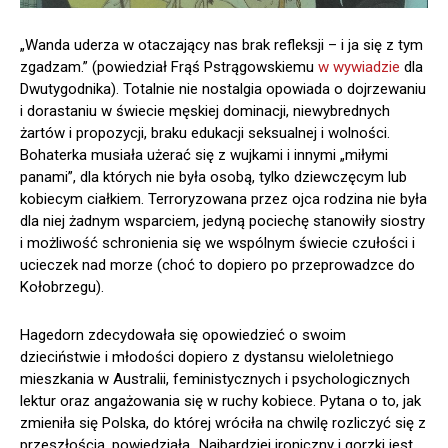
„Wanda uderza w otaczający nas brak refleksji – i ja się z tym
zgadzam.” (powiedział Frąś Pstrągowskiemu
w wywiadzie
dla
Dwutygodnika). Totalnie nie nostalgia opowiada o dojrzewaniu
i dorastaniu w świecie męskiej dominacji, niewybrednych
żartów i propozycji, braku edukacji seksualnej i wolności.
Bohaterka musiała użerać się z wujkami i innymi „miłymi
panami”, dla których nie była osobą, tylko dziewczęcym lub
kobiecym ciałkiem. Terroryzowana przez ojca rodzina nie była
dla niej żadnym wsparciem, jedyną pociechę stanowiły siostry
i możliwość schronienia się we wspólnym świecie czułości i
ucieczek nad morze (choć to dopiero po przeprowadzce do
Kołobrzegu).
Hagedorn zdecydowała się opowiedzieć o swoim
dzieciństwie i młodości dopiero z dystansu wieloletniego
mieszkania w Australii, feministycznych i psychologicznych
lektur oraz angażowania się w ruchy kobiece. Pytana o to, jak
zmieniła się Polska, do której wróciła na chwilę rozliczyć się z
przeszłością, powiedziała „Najbardziej ironiczny i gorzki jest