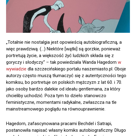
„Totalnie nie nostalgia jest opowieścią autobiograficzną, a
więc prawdziwą. (…) Niektóre [wątki] są gorzkie, ponieważ
portretują życie, a większość żyć ludzkich składa się z
goryczy i słodyczy.” – tak powiedziała Wanda Hagedorn
w
wywiadzie
dla szczecińskiego portalu naszemiasto.pl. Oboje
autorzy często muszą tłumaczyć się z autentyczności tego
komiksu, bo portretuje on polskich mężczyzn z lat 60. i 70.
jako osoby bardzo dalekie od ideału gentlemana, za który
chcieliby uchodzić. Poza tym to dzieło stanowczo
feministyczne, momentami radykalne, zwłaszcza na tle
mainstreamowego poglądu na równouprawnienie.
Hagedorn, zafascynowana pracami Bechdel i Satrapi,
postanowiła napisać własny komiks autobiograficzny. Długo