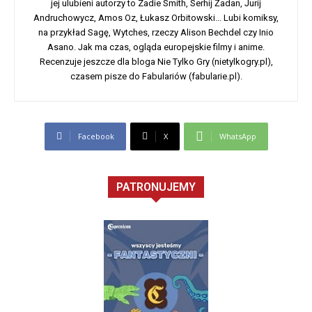
jej ulubieni autorzy to Zadie Smith, Serhij Żadan, Jurij
Andruchowycz, Amos Oz, Łukasz Orbitowski... Lubi komiksy,
na przykład Sagę, Wytches, rzeczy Alison Bechdel czy Inio
Asano. Jak ma czas, ogląda europejskie filmy i anime.
Recenzuje jeszcze dla bloga Nie Tylko Gry (nietylkogry.pl),
czasem pisze do Fabulariów (fabularie.pl).
Facebook
X
WhatsApp
PATRONUJEMY