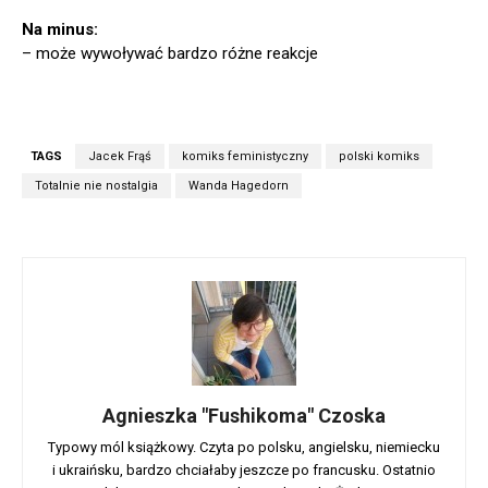
Na minus:
– może wywoływać bardzo różne reakcje
TAGS
Jacek Frąś
komiks feministyczny
polski komiks
Totalnie nie nostalgia
Wanda Hagedorn
Agnieszka "Fushikoma" Czoska
Typowy mól książkowy. Czyta po polsku, angielsku, niemiecku
i ukraińsku, bardzo chciałaby jeszcze po francusku. Ostatnio