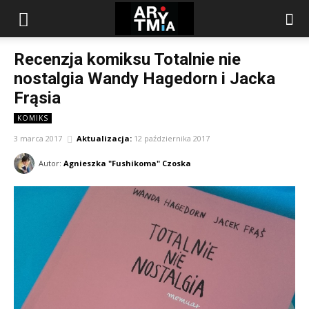
arytmia.eu
Recenzja komiksu Totalnie nie
nostalgia Wandy Hagedorn i Jacka
Frąsia
KOMIKS
3 marca 2017
Aktualizacja:
12 października 2017
Autor:
Agnieszka "Fushikoma" Czoska