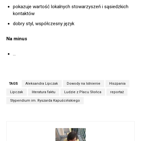
pokazuje wartość lokalnych stowarzyszeń i sąsiedzkich
kontaktów
dobry styl, współczesny język
Na minus
…
TAGS
Aleksandra Lipczak
Dowody na Istnienie
Hiszpania
Lipczak
literatura faktu
Ludzie z Placu Słońca
reportaż
Stypendium im. Ryszarda Kapuścińskiego