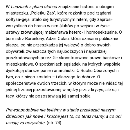
W
Ludziach z placu słońca
znajdziecie historie o ubogim
miasteczku, „Poletku Żab”, które rozkwitło pod rządami
sołtysa-geja. Stało się turystycznym hitem, gdy zaprosił
wszystkich do brania w nim ślubów po wejściu w życie
ustawy zrównującej małżeństwa hetero- i homoseksualne. O
burmistrz Barcelony, Adzie Colau, która czasami publicznie
płacze, co nie przeszkadza jej walczyć o dobro swoich
obywateli, zwłaszcza tych najuboższych i najbardziej
poszkodowanych przez źle skonstruowane prawo bankowe i
mieszkaniowe. O spotkaniach sąsiadek, na których wspólnie
dyskutują starsze panie i anarchistki. O Ruchu Oburzonych i
tym, co z niego zostało – i dlaczego to dobrze. O
społeczeństwie dwóch trzecich, w którym może nie widać tej
jednej trzeciej pozostawionej w nędzy przez kryzys, ale są i
tacy, którzy nie pozostawiają jej samej sobie.
Prawdopodobnie nie byliśmy w stanie przekazać naszym
dzieciom, jak nowe i kruche jest to, co teraz mamy, a co oni
uznają za oczywiste.
(str. 74)