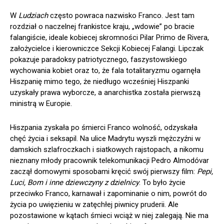
W
Ludziach
często powraca nazwisko Franco. Jest tam
rozdział o naczelnej frankistce kraju, „wdowie” po bracie
falangiście, ideale kobiecej skromności Pilar Primo de Rivera,
założycielce i kierowniczce Sekcji Kobiecej Falangi. Lipczak
pokazuje paradoksy patriotycznego, faszystowskiego
wychowania kobiet oraz to, że fala totalitaryzmu ogarnęła
Hiszpanię mimo tego, że niedługo wcześniej Hiszpanki
uzyskały prawa wyborcze, a anarchistka została pierwszą
ministrą w Europie.
Hiszpania zyskała po śmierci Franco wolność, odzyskała
chęć życia i seksapil. Na ulice Madrytu wyszli mężczyźni w
damskich szlafroczkach i siatkowych rajstopach, a nikomu
nieznany młody pracownik telekomunikacji Pedro Almodóvar
zaczął domowymi sposobami kręcić swój pierwszy film:
Pepi,
Luci, Bom i inne dziewczyny z dzielnicy
. To było życie
przeciwko Franco, karnawał i zapominanie o nim, powrót do
życia po uwięzieniu w zatęchłej piwnicy pruderii. Ale
pozostawione w kątach śmieci wciąż w niej zalegają. Nie ma