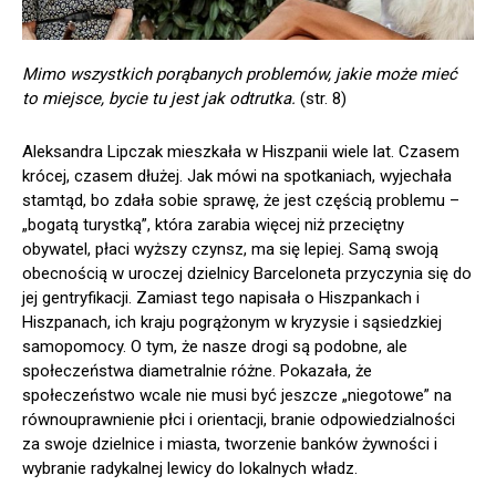
Mimo wszystkich porąbanych problemów, jakie może mieć
to miejsce, bycie tu jest jak odtrutka.
(str. 8)
Aleksandra Lipczak mieszkała w Hiszpanii wiele lat. Czasem
krócej, czasem dłużej. Jak mówi na spotkaniach, wyjechała
stamtąd, bo zdała sobie sprawę, że jest częścią problemu –
„bogatą turystką”, która zarabia więcej niż przeciętny
obywatel, płaci wyższy czynsz, ma się lepiej. Samą swoją
obecnością w uroczej dzielnicy Barceloneta przyczynia się do
jej gentryfikacji. Zamiast tego napisała o Hiszpankach i
Hiszpanach, ich kraju pogrążonym w kryzysie i sąsiedzkiej
samopomocy. O tym, że nasze drogi są podobne, ale
społeczeństwa diametralnie różne. Pokazała, że
społeczeństwo wcale nie musi być jeszcze „niegotowe” na
równouprawnienie płci i orientacji, branie odpowiedzialności
za swoje dzielnice i miasta, tworzenie banków żywności i
wybranie radykalnej lewicy do lokalnych władz.