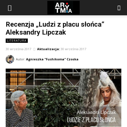
arytmia.eu
Recenzja „Ludzi z placu słońca”
Aleksandry Lipczak
LITERATURA
30 września 2017
Aktualizacja:
30 września 2017
Autor:
Agnieszka "Fushikoma" Czoska