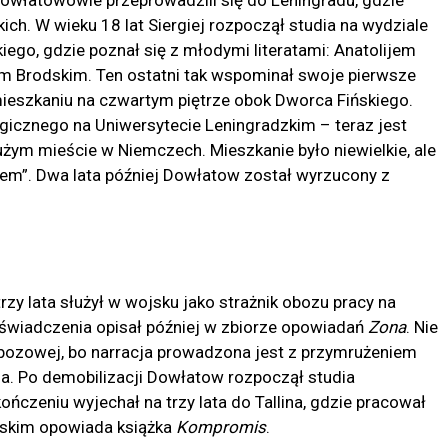
Dowłatowowie przeprowadzili się do Leningradu, gdzie
ich. W wieku 18 lat Siergiej rozpoczął studia na wydziale
zkiego, gdzie poznał się z młodymi literatami: Anatolijem
 Brodskim. Ten ostatni tak wspominał swoje pierwsze
 mieszkaniu na czwartym piętrze obok Dworca Fińskiego.
gicznego na Uniwersytecie Leningradzkim – teraz jest
ym mieście w Niemczech. Mieszkanie było niewielkie, ale
iem”. Dwa lata później Dowłatow został wyrzucony z
zy lata służył w wojsku jako strażnik obozu pracy na
oświadczenia opisał później w zbiorze opowiadań
Zona
. Nie
 obozowej, bo narracja prowadzona jest z przymrużeniem
nia. Po demobilizacji Dowłatow rozpoczął studia
kończeniu wyjechał na trzy lata do Tallina, gdzie pracował
ońskim opowiada książka
Kompromis
.