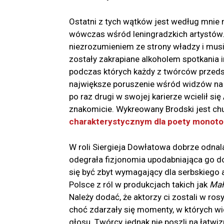
Ostatni z tych wątków jest według mnie 
wówczas wśród leningradzkich artystów.
niezrozumieniem ze strony władzy i musi
zostały zakrapiane alkoholem spotkania 
podczas których każdy z twórców przeds
największe poruszenie wśród widzów na sa
po raz drugi w swojej karierze wcielił się
znakomicie. Wykreowany Brodski jest chud
charakterystycznym dla poety monot
W roli Siergieja Dowłatowa dobrze odnala
odegrała fizjonomia upodabniająca go do
się być zbyt wymagający dla serbskiego a
Polsce z ról w produkcjach takich jak
Mał
Należy dodać, że aktorzy ci zostali w ro
choć zdarzały się momenty, w których wi
głosu. Twórcy jednak nie poszli na łatwiz