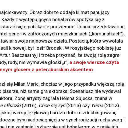
najciekawszy. Obraz dobrze oddaje klimat panujący
 Każdy z występujących bohaterów spotyka się z
 starać się o publikacje podziemne. Udanie przedstawione
inteligencji w zatłoczonych mieszkaniach („komunałkach”),
tawiał swoje najnowsze dzieła. Postacią, która wywołała
li kinowej, był Iosif Brodski. W rosyjskiego noblistę już
 Artur Besczastnyj i trzeba przyznać, że swoją rolę zagrał
y, rudy, nie wymawia głoski „r”,
a swoje wiersze czyta
onnym głosem z petersburskim akcentem
.
zł się Milan Maric, chociaż w jego przypadku większą rolę
 pisarza, niż sama gra aktorska. Scenariusz nie wydawał
ktora. Żonę artysty zagrała Helena Sujecka, znana w
e stłuczki
(2016),
Chce się żyć
(2013) czy
Yuma
(2012).
syjskiej wersji językowej bardzo dobrze zdubbingowani,
doczne były niedociągnięcia w synchronizacji ruchu warg i
nę i nie zasłaniali sztucznie ust bohaterom w czasie ich