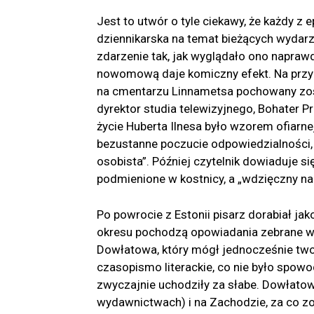
Jest to utwór o tyle ciekawy, że każdy z 
dziennikarska na temat bieżących wydarze
zdarzenie tak, jak wyglądało ono napraw
nowomową daje komiczny efekt. Na przyk
na cmentarzu Linnametsa pochowany zost
dyrektor studia telewizyjnego, Bohater P
życie Huberta Ilnesa było wzorem ofiarn
bezustanne poczucie odpowiedzialności,
osobista”. Później czytelnik dowiaduje s
podmienione w kostnicy, a „wdzięczny n
Po powrocie z Estonii pisarz dorabiał 
okresu pochodzą opowiadania zebrane 
Dowłatowa, który mógł jednocześnie two
czasopismo literackie, co nie było spow
zwyczajnie uchodziły za słabe. Dowłato
wydawnictwach) i na Zachodzie, za co zo