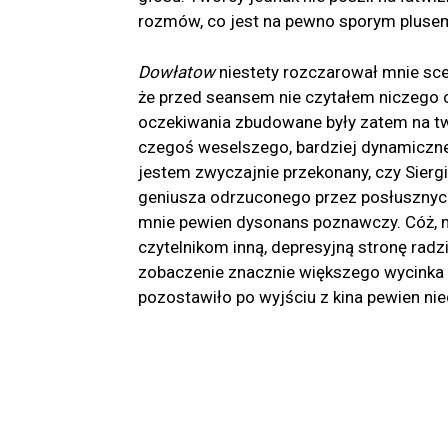
rozmów, co jest na pewno sporym pluse
Dowłatow
niestety rozczarował mnie sc
że przed seansem nie czytałem niczego o 
oczekiwania zbudowane były zatem na tw
czegoś weselszego, bardziej dynamiczneg
jestem zwyczajnie przekonany, czy Siergi
geniusza odrzuconego przez posłusznych
mnie pewien dysonans poznawczy. Cóż, m
czytelnikom inną, depresyjną stronę rad
zobaczenie znacznie większego wycinka z
pozostawiło po wyjściu z kina pewien nie