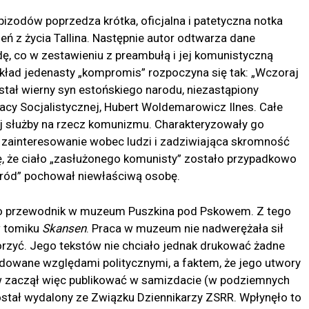
epizodów poprzedza krótka, oficjalna i patetyczna notka
ń z życia Tallina. Następnie autor odtwarza dane
dę, co w zestawieniu z preambułą i jej komunistyczną
ład jedenasty „kompromis” rozpoczyna się tak: „Wczoraj
ał wierny syn estońskiego narodu, niezastąpiony
racy Socjalistycznej, Hubert Woldemarowicz Ilnes. Całe
ej służby na rzecz komunizmu. Charakteryzowały go
 zainteresowanie wobec ludzi i zadziwiająca skromność
ię, że ciało „zasłużonego komunisty” zostało przypadkowo
aród” pochował niewłaściwą osobę.
jako przewodnik w muzeum Puszkina pod Pskowem. Z tego
w tomiku
Skansen
. Praca w muzeum nie nadwerężała sił
rzyć. Jego tekstów nie chciało jednak drukować żadne
odowane względami politycznymi, a faktem, że jego utwory
w zaczął więc publikować w samizdacie (w podziemnych
stał wydalony ze Związku Dziennikarzy ZSRR. Wpłynęło to