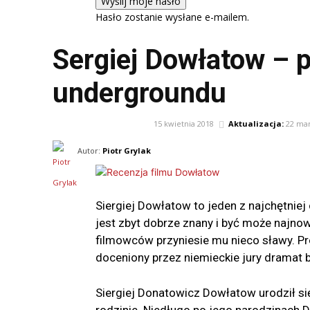
Hasło zostanie wysłane e-mailem.
Sergiej Dowłatow – p
undergroundu
15 kwietnia 2018
Aktualizacja:
22 ma
FILM
LITERATURA
Autor:
Piotr Grylak
Siergiej Dowłatow to jeden z najchętniej 
jest zbyt dobrze znany i być może najnow
filmowców przyniesie mu nieco sławy. Pro
doceniony przez niemieckie jury dramat 
Siergiej Donatowicz Dowłatow urodził s