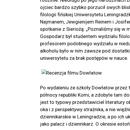
rodzinie. Niedługo po jego narodzinach 
ojciec bardzo szybko porzucił swych blisk
filologii fińskiej Uniwersytetu Leningrad
Najmanem, Jewgienijem Reinem i Josifem
spotkanie z Sieriożą: „Poznaliśmy się w
Gospodarz był studentem wydziału filolo
profesorem podobnego wydziału w nieduż
alkoholu było w nim zawsze pod dostatk
uniwersytetu za brak postępów w nauce.
Po wydaleniu ze szkoły Dowłatow przez tr
północy republiki Komi, a zdobyte tam d
jest to typowy przedstawiciel literatury
oka i z perspektywy strażnika, a nie więź
dziennikarskie w Leningradzie, a po ich u
jako palacz i dziennikarz. O okresie est