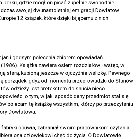
 Jorku, gdzie mógł on pisać zupełnie swobodnie i
Podczas swojej dwunastoletniej emigracji Dowłatow
ropie 12 książek, które dzięki bijącemu z nich
osjan i godnym polecenia zbiorem opowiadań
(1986). Książka zawiera osiem rozdziałów i wstęp, w
oją starą, kupioną jeszcze w ojczyźnie walizkę. Pewnego
 nią porządek, gdyż od momentu przeprowadzki do Stanów
entów odzieży jest pretekstem do snucia nieco
opowieści o tym, w jaki sposób dany przedmiot stał się
rów polecam tę książkę wszystkim, którzy po przeczytaniu
wory Dowłatowa.
 fabryki obuwia, zabraniał swoim pracownikom czytania
, odbiera ona człowiekowi chęć do życia. O Dowłatowie