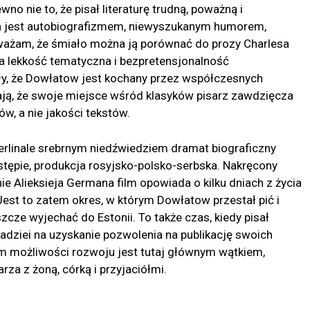
o nie to, że pisał literaturę trudną, poważną i
na jest autobiografizmem, niewyszukanym humorem,
uważam, że śmiało można ją porównać do prozy Charlesa
 lekkość tematyczna i bezpretensjonalność
ły, że Dowłatow jest kochany przez współczesnych
ają, że swoje miejsce wśród klasyków pisarz zawdzięcza
w, a nie jakości tekstów.
rlinale srebrnym niedźwiedziem dramat biograficzny
tępie, produkcja rosyjsko-polsko-serbska. Nakręcony
e Alieksieja Germana film opowiada o kilku dniach z życia
Jest to zatem okres, w którym Dowłatow przestał pić i
szcze wyjechać do Estonii. To także czas, kiedy pisał
 nadziei na uzyskanie pozwolenia na publikację swoich
m możliwości rozwoju jest tutaj głównym wątkiem,
rza z żoną, córką i przyjaciółmi.