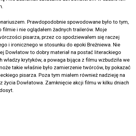
m.
enariuszem. Prawdopodobnie spowodowane było to tym,
filmie i nie oglądałem żadnych trailerów. Moje
órczości pisarza, przez co spodziewałem się raczej
o i ironicznego w stosunku do epoki Breżniewa. Nie
ej Dowłatow to dobry materiał na postać literackiego
 władzy krytyków, a powaga bijąca z filmu wzbudziła we
oże takie właśnie było zamierzenie twórców, by pokazać
zieckiego pisarza. Poza tym miałem również nadzieję na
 życia Dowłatowa. Zamknięcie akcji filmu w kilku dniach
dosyt.