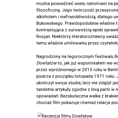
można powiedzieć wiele, natomiast na pewn
filozoficzną. Jego twórczość przesyco
alkoholem i niefrasobliwością, dlatego 
Bukowskiego. Prawdopodobnie właśnie ta
kontrastująca z surowością epoki sprawi
Rosjan. Niektórzy literaturoznawcy uważ
temu właśnie umiłowaniu przez czytelnikó
Nagrodzony na tegorocznym festiwalu Be
Dowłatow
to, jak już wspomniałem we ws
przez wyróżnionego w 2015 roku w Berlini
pisarza z początku listopada 1971 roku. 
ukończył swoje studia, lecz nie zdążył je
tandetne artykuły zgodne z linią partii w
opowiadań. Bezskuteczna walka z brakie
chociaż film pokazuje również relacje pisa