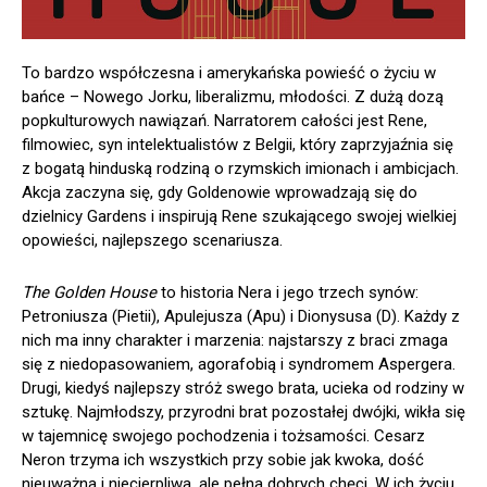
To bardzo współczesna i amerykańska powieść o życiu w
bańce – Nowego Jorku, liberalizmu, młodości. Z dużą dozą
popkulturowych nawiązań. Narratorem całości jest Rene,
filmowiec, syn intelektualistów z Belgii, który zaprzyjaźnia się
z bogatą hinduską rodziną o rzymskich imionach i ambicjach.
Akcja zaczyna się, gdy Goldenowie wprowadzają się do
dzielnicy Gardens i inspirują Rene szukającego swojej wielkiej
opowieści, najlepszego scenariusza.
The
Golden House
to historia Nera i jego trzech synów:
Petroniusza (Pietii), Apulejusza (Apu) i Dionysusa (D). Każdy z
nich ma inny charakter i marzenia: najstarszy z braci zmaga
się z niedopasowaniem, agorafobią i syndromem Aspergera.
Drugi, kiedyś najlepszy stróż swego brata, ucieka od rodziny w
sztukę. Najmłodszy, przyrodni brat pozostałej dwójki, wikła się
w tajemnicę swojego pochodzenia i tożsamości. Cesarz
Neron trzyma ich wszystkich przy sobie jak kwoka, dość
nieuważna i niecierpliwa, ale pełna dobrych chęci. W ich życiu