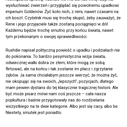
wysłuchiwać zwierzeń i przyglądać się powolnemu upadkowi
imperium Goldenów. Żyć koło nich, z nimi, nawet czasami na
ich koszt. Czytelnik musi się trochę skupić, żeby zauważyć, że
Rene i jego przyjaciele także zostaną pociągnięci w dół.
Każdemu będzie trochę smutno przy końcu świata, nawet
tym przekonanym o swojej sprawiedliwości.
Rushdie napisał polityczną powieść o upadku i podziałach nie
do pokonania. To bardzo pesymistyczna wizja świata,
odwiecznej walki dobra ze złem, które mogą ze sobą
flirtować, ale na końcu i tak zostanie im płacz i zgrzytanie
zębów. Ja sama chciałabym jeszcze wierzyć, że można żyć,
nie okopując się na swoich, „lepszych”, pozycjach, dlatego
mam pewien dystans do tej klasycznie tragicznej historii. Ale
być może pisarz mówi nam coś jeszcze – cała nasza
popkultura i baśnie przygotowały nas do rozdzielania
wszystkiego na te dwie kategorie. Albo jest się cacy, albo be.
Niestety, smutek jest ponadto.