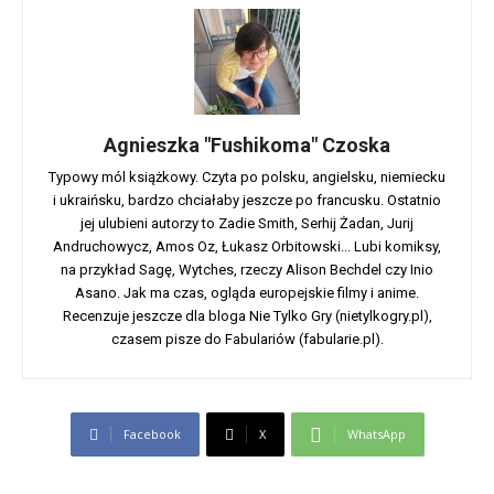
Agnieszka "Fushikoma" Czoska
Typowy mól książkowy. Czyta po polsku, angielsku, niemiecku
i ukraińsku, bardzo chciałaby jeszcze po francusku. Ostatnio
jej ulubieni autorzy to Zadie Smith, Serhij Żadan, Jurij
Andruchowycz, Amos Oz, Łukasz Orbitowski... Lubi komiksy,
na przykład Sagę, Wytches, rzeczy Alison Bechdel czy Inio
Asano. Jak ma czas, ogląda europejskie filmy i anime.
Recenzuje jeszcze dla bloga Nie Tylko Gry (nietylkogry.pl),
czasem pisze do Fabulariów (fabularie.pl).
Facebook
X
WhatsApp