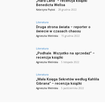
„Hard Land” – recenzja książki
Benedicta Wellsa
Katarzyna Piękoś
-
28 grudnia 2022
Literatura
Druga strona świata – reporter o
świecie w czasach chaosu
Agnieszka Wielińska
-
15 grudnia 2022
Literatura
„Podhale. Wszystko na sprzedaż” –
recenzja książki
Agnieszka Wielińska
-
5 listopada 2022
Literatura
„Mała Księga Sekretów według Kahlila
Gibrana” – recenzja książki
Agnieszka Wielińska
-
5 października 2022