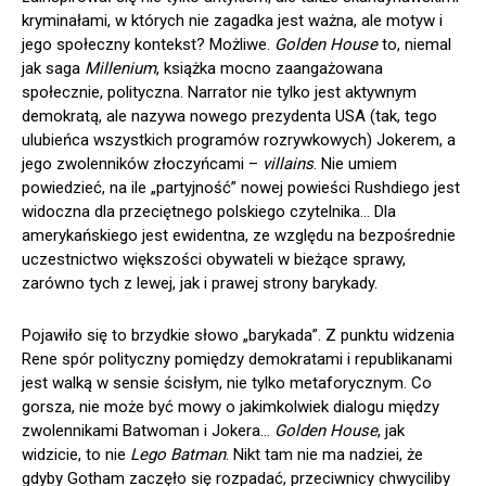
kryminałami, w których nie zagadka jest ważna, ale motyw i
jego społeczny kontekst? Możliwe.
Golden House
to, niemal
jak saga
Millenium
, książka mocno zaangażowana
społecznie, polityczna. Narrator nie tylko jest aktywnym
demokratą, ale nazywa nowego prezydenta USA (tak, tego
ulubieńca wszystkich programów rozrywkowych) Jokerem, a
jego zwolenników złoczyńcami –
villains
. Nie umiem
powiedzieć, na ile „partyjność” nowej powieści Rushdiego jest
widoczna dla przeciętnego polskiego czytelnika… Dla
amerykańskiego jest ewidentna, ze względu na bezpośrednie
uczestnictwo większości obywateli w bieżące sprawy,
zarówno tych z lewej, jak i prawej strony barykady.
Pojawiło się to brzydkie słowo „barykada”. Z punktu widzenia
Rene spór polityczny pomiędzy demokratami i republikanami
jest walką w sensie ścisłym, nie tylko metaforycznym. Co
gorsza, nie może być mowy o jakimkolwiek dialogu między
zwolennikami Batwoman i Jokera…
Golden House
, jak
widzicie, to nie
Lego Batman
. Nikt tam nie ma nadziei, że
gdyby Gotham zaczęło się rozpadać, przeciwnicy chwyciliby