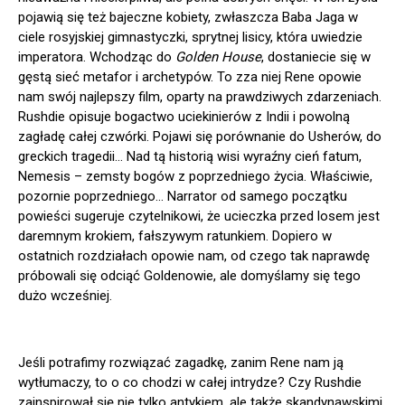
pojawią się też bajeczne kobiety, zwłaszcza Baba Jaga w
ciele rosyjskiej gimnastyczki, sprytnej lisicy, która uwiedzie
imperatora. Wchodząc do
Golden House
, dostaniecie się w
gęstą sieć metafor i archetypów. To zza niej Rene opowie
nam swój najlepszy film, oparty na prawdziwych zdarzeniach.
Rushdie opisuje bogactwo uciekinierów z Indii i powolną
zagładę całej czwórki. Pojawi się porównanie do Usherów, do
greckich tragedii… Nad tą historią wisi wyraźny cień fatum,
Nemesis – zemsty bogów z poprzedniego życia. Właściwie,
pozornie poprzedniego… Narrator od samego początku
powieści sugeruje czytelnikowi, że ucieczka przed losem jest
daremnym krokiem, fałszywym ratunkiem. Dopiero w
ostatnich rozdziałach opowie nam, od czego tak naprawdę
próbowali się odciąć Goldenowie, ale domyślamy się tego
dużo wcześniej.
Jeśli potrafimy rozwiązać zagadkę, zanim Rene nam ją
wytłumaczy, to o co chodzi w całej intrydze? Czy Rushdie
zainspirował się nie tylko antykiem, ale także skandynawskimi