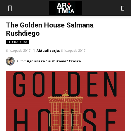
arytmia.eu
The Golden House Salmana
Rushdiego
LITERATURA
6 listopada 2017
Aktualizacja:
6 listopada 2017
Autor:
Agnieszka "Fushikoma" Czoska