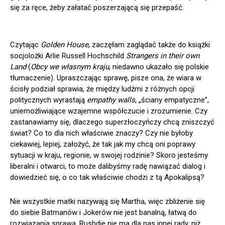
się za ręce, żeby załatać poszerzającą się przepaść.
Czytając
Golden House
, zaczęłam zaglądać także do książki
socjolożki Arlie Russell Hochschild
Strangers in their own
Land
(
Obcy we własnym kraju
, niedawno ukazało się polskie
tłumaczenie). Upraszczając sprawę, pisze ona, że wiara w
ścisły podział sprawia, że między ludźmi z różnych opcji
politycznych wyrastają
empathy walls
, „ściany empatyczne”,
uniemożliwiające wzajemne współczucie i zrozumienie. Czy
zastanawiamy się, dlaczego superzłoczyńczy chcą zniszczyć
świat? Co to dla nich właściwie znaczy? Czy nie byłoby
ciekawiej, lepiej, założyć, że tak jak my chcą oni poprawy
sytuacji w kraju, regionie, w swojej rodzinie? Skoro jesteśmy
liberalni i otwarci, to może dalibyśmy radę nawiązać dialog i
dowiedzieć się, o co tak właściwie chodzi z tą Apokalipsą?
Nie wszystkie matki nazywają się Martha, więc zbliżenie się
do siebie Batmanów i Jokerów nie jest banalną, łatwą do
rozwiązania sprawą. Rushdie nie ma dla nas innej rady, niż