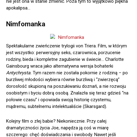
nie jest ona w stanie zmienić. Poza tym to wyjątkowo piękna
apokalipsa…
Nimfomanka
Spektakularne zwieńczenie trylogii von Triera. Film, w którym
jest wszystko: perwersyjny seks, czarownica, porzucenie
rodziny, bieda i kompletne zagubienie w świecie… Charlotte
Gainsbourg wraca jako alternatywna wersja bohaterki
Antychrysta.
Tym razem nie została pokornie z rodziną – po
burzliwej młodości wybiera równie burzliwą i “zwierzęcą”
dorosłość skupioną na poszukiwaniu doznań, a nie rozwoju
osobistym i byciu dobrą osobą. Znalazła się teraz gdzieś “na
połowie czasu” i opowiada swoją historię czystemu,
mądremu, subtelnemu intelektualiście (Skarsgard).
Kolejny film o złej babie? Niekoniecznie. Przy całej
dramatyczności życia Joe, napędza ją coś w miarę
szczerego: chęć doświadczania i swobody. Nawet jeśli