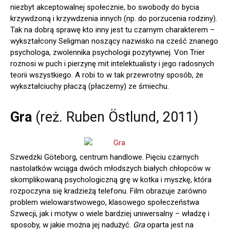
niezbyt akceptowalnej społecznie, bo swobody do bycia
krzywdzoną i krzywdzenia innych (np. do porzucenia rodziny).
Tak na dobrą sprawę kto inny jest tu czarnym charakterem –
wykształcony Seligman noszący nazwisko na cześć znanego
psychologa, zwolennika psychologii pozytywnej. Von Trier
roznosi w puch i pierzynę mit intelektualisty i jego radosnych
teorii wszystkiego. A robi to w tak przewrotny sposób, że
wykształciuchy płaczą (płaczemy) ze śmiechu.
Gra
(reż. Ruben Östlund, 2011)
Szwedzki Göteborg, centrum handlowe. Pięciu czarnych
nastolatków wciąga dwóch młodszych białych chłopców w
skomplikowaną psychologiczną grę w kotka i myszkę, która
rozpoczyna się kradzieżą telefonu. Film obrazuje zarówno
problem wielowarstwowego, klasowego społeczeństwa
Szwecji, jak i motyw o wiele bardziej uniwersalny – władzę i
sposoby, w jakie można jej nadużyć.
Gra
oparta jest na