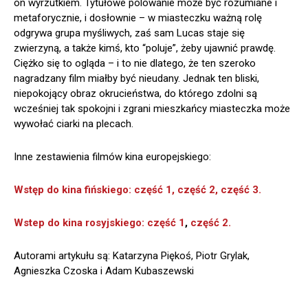
on wyrzutkiem. Tytułowe polowanie może być rozumiane i
metaforycznie, i dosłownie – w miasteczku ważną rolę
odgrywa grupa myśliwych, zaś sam Lucas staje się
zwierzyną, a także kimś, kto “poluje”, żeby ujawnić prawdę.
Ciężko się to ogląda – i to nie dlatego, że ten szeroko
nagradzany film miałby być nieudany. Jednak ten bliski,
niepokojący obraz okrucieństwa, do którego zdolni są
wcześniej tak spokojni i zgrani mieszkańcy miasteczka może
wywołać ciarki na plecach.
Inne zestawienia filmów kina europejskiego:
Wstęp do kina fińskiego: część 1,
część 2,
część 3.
Wstep do kina rosyjskiego: część 1
,
część 2.
Autorami artykułu są: Katarzyna Piękoś, Piotr Grylak,
Agnieszka Czoska i Adam Kubaszewski