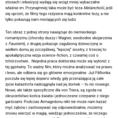
stosach i inkwizycji wydają się wciąż mniej wybaczalne
właśnie im. Przynajmniej taka może być teza
Melancholii
, jeśli
się uprzeć, że filmy tego reżysera mają konkretne tezy, a nie
tylko pokazują nam miotających się ludzi.
Ten obraz z jednej strony nawiązuje do niemieckiego
romantyzmu (choroby duszy i Wagner, swobodne skojarzenia
z
Faustem
), z drugiej pokazuje zagubioną dziewczynę w
wielkim domu jej szczęśliwej, “lepszej” siostry, z trzeciej to
apokaliptyczna wizja science-fiction, z czwartej coś o
tchórzostwie… Niejedna praca doktorska może się wyłonić z
tej gęstwiny. To ważny film, który można analizować na prawo
i lewo, ale odbiera się go głównie emocjonalnie. Już Filifionka
poczuła się lepiej dopiero wtedy, gdy przerażająca ją całe
życie katastrofa nadciągnęła nad jej domek – to nic nowego.
Nowe, ale także specyficzne dla von Triera, są zgoda na
okrucieństwo końca świata i jednoczesne czerpanie z niego
garściami. Podczas Armagedonu nikt nie może nam kazać
myć zębów i zachowywać się odpowiedzialnie, możemy
znowu wierzyć w magię, wiedząc jednocześnie, że niczego