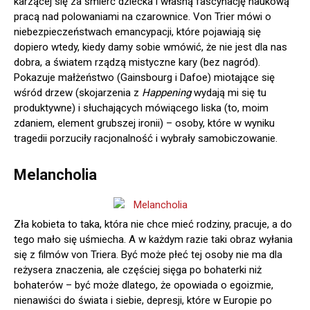
karzącej się za śmierć dziecka i własną fascynację naukową
pracą nad polowaniami na czarownice. Von Trier mówi o
niebezpieczeństwach emancypacji, które pojawiają się
dopiero wtedy, kiedy damy sobie wmówić, że nie jest dla nas
dobra, a światem rządzą mistyczne kary (bez nagród).
Pokazuje małżeństwo (Gainsbourg i Dafoe) miotające się
wśród drzew (skojarzenia z
Happening
wydają mi się tu
produktywne) i słuchających mówiącego liska (to, moim
zdaniem, element grubszej ironii) – osoby, które w wyniku
tragedii porzuciły racjonalność i wybrały samobiczowanie.
Melancholia
Zła kobieta to taka, która nie chce mieć rodziny, pracuje, a do
tego mało się uśmiecha. A w każdym razie taki obraz wyłania
się z filmów von Triera. Być może płeć tej osoby nie ma dla
reżysera znaczenia, ale częściej sięga po bohaterki niż
bohaterów – być może dlatego, że opowiada o egoizmie,
nienawiści do świata i siebie, depresji, które w Europie po