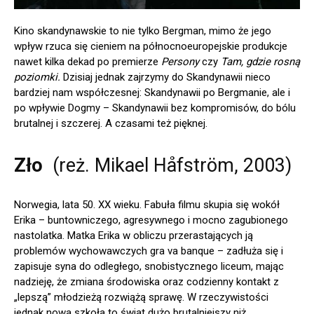
Kino skandynawskie to nie tylko Bergman, mimo że jego
wpływ rzuca się cieniem na północnoeuropejskie produkcje
nawet kilka dekad po premierze
Persony
czy
Tam, gdzie rosną
poziomki.
Dzisiaj jednak zajrzymy do Skandynawii nieco
bardziej nam współczesnej: Skandynawii po Bergmanie, ale i
po wpływie Dogmy – Skandynawii bez kompromisów, do bólu
brutalnej i szczerej. A czasami też pięknej.
Zło
(reż. Mikael Håfström, 2003)
Norwegia, lata 50. XX wieku. Fabuła filmu skupia się wokół
Erika – buntowniczego, agresywnego i mocno zagubionego
nastolatka. Matka Erika w obliczu przerastających ją
problemów wychowawczych gra va banque – zadłuża się i
zapisuje syna do odległego, snobistycznego liceum, mając
nadzieję, że zmiana środowiska oraz codzienny kontakt z
„lepszą” młodzieżą rozwiążą sprawę. W rzeczywistości
jednak nowa szkoła to świat dużo brutalniejszy niż