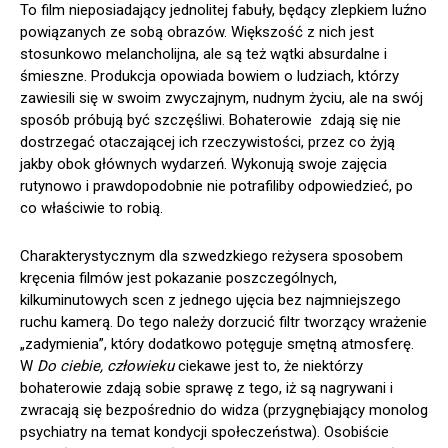
To film nieposiadający jednolitej fabuły, będący zlepkiem luźno
powiązanych ze sobą obrazów. Większość z nich jest
stosunkowo melancholijna, ale są też wątki absurdalne i
śmieszne. Produkcja opowiada bowiem o ludziach, którzy
zawiesili się w swoim zwyczajnym, nudnym życiu, ale na swój
sposób próbują być szczęśliwi. Bohaterowie zdają się nie
dostrzegać otaczającej ich rzeczywistości, przez co żyją
jakby obok głównych wydarzeń. Wykonują swoje zajęcia
rutynowo i prawdopodobnie nie potrafiliby odpowiedzieć, po
co właściwie to robią.
Charakterystycznym dla szwedzkiego reżysera sposobem
kręcenia filmów jest pokazanie poszczególnych,
kilkuminutowych scen z jednego ujęcia bez najmniejszego
ruchu kamerą. Do tego należy dorzucić filtr tworzący wrażenie
„zadymienia”, który dodatkowo potęguje smętną atmosferę.
W
Do ciebie, człowieku
ciekawe jest to, że niektórzy
bohaterowie zdają sobie sprawę z tego, iż są nagrywani i
zwracają się bezpośrednio do widza (przygnębiający monolog
psychiatry na temat kondycji społeczeństwa). Osobiście