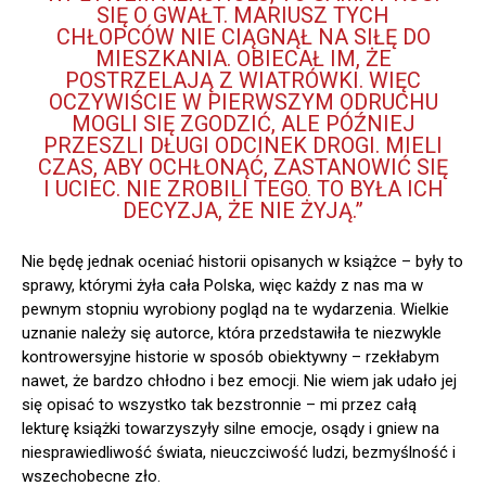
SIĘ O GWAŁT. MARIUSZ TYCH
CHŁOPCÓW NIE CIĄGNĄŁ NA SIŁĘ DO
MIESZKANIA. OBIECAŁ IM, ŻE
POSTRZELAJĄ Z WIATRÓWKI. WIĘC
OCZYWIŚCIE W PIERWSZYM ODRUCHU
MOGLI SIĘ ZGODZIĆ, ALE PÓŹNIEJ
PRZESZLI DŁUGI ODCINEK DROGI. MIELI
CZAS, ABY OCHŁONĄĆ, ZASTANOWIĆ SIĘ
I UCIEC. NIE ZROBILI TEGO. TO BYŁA ICH
DECYZJA, ŻE NIE ŻYJĄ.”
Nie będę jednak oceniać historii opisanych w książce – były to
sprawy, którymi żyła cała Polska, więc każdy z nas ma w
pewnym stopniu wyrobiony pogląd na te wydarzenia. Wielkie
uznanie należy się autorce, która przedstawiła te niezwykle
kontrowersyjne historie w sposób obiektywny – rzekłabym
nawet, że bardzo chłodno i bez emocji. Nie wiem jak udało jej
się opisać to wszystko tak bezstronnie – mi przez całą
lekturę książki towarzyszyły silne emocje, osądy i gniew na
niesprawiedliwość świata, nieuczciwość ludzi, bezmyślność i
wszechobecne zło.