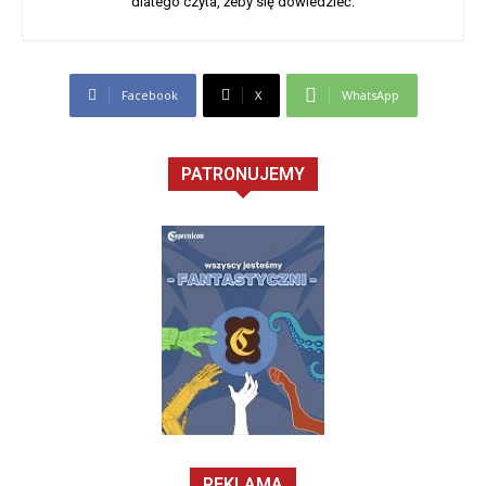
dlatego czyta, żeby się dowiedzieć.
Facebook
X
WhatsApp
PATRONUJEMY
REKLAMA