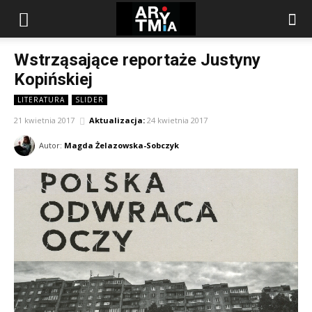
arytmia.eu
Wstrząsające reportaże Justyny
Kopińskiej
LITERATURA
SLIDER
21 kwietnia 2017
Aktualizacja:
24 kwietnia 2017
Autor:
Magda Żelazowska-Sobczyk