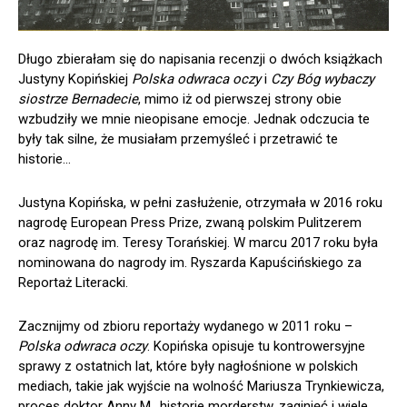
Długo zbierałam się do napisania recenzji o dwóch książkach
Justyny Kopińskiej
Polska odwraca oczy
i
Czy Bóg wybaczy
siostrze Bernadecie
, mimo iż od pierwszej strony obie
wzbudziły we mnie nieopisane emocje. Jednak odczucia te
były tak silne, że musiałam przemyśleć i przetrawić te
historie…
Justyna Kopińska, w pełni zasłużenie, otrzymała w 2016 roku
nagrodę European Press Prize, zwaną polskim Pulitzerem
oraz nagrodę im. Teresy Torańskiej. W marcu 2017 roku była
nominowana do nagrody im. Ryszarda Kapuścińskiego za
Reportaż Literacki.
Zacznijmy od zbioru reportaży wydanego w 2011 roku –
Polska odwraca oczy
. Kopińska opisuje tu kontrowersyjne
sprawy z ostatnich lat, które były nagłośnione w polskich
mediach, takie jak wyjście na wolność Mariusza Trynkiewicza,
proces doktor Anny M., historie morderstw, zaginięć i wiele