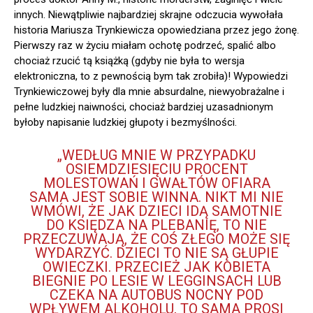
innych. Niewątpliwie najbardziej skrajne odczucia wywołała
historia Mariusza Trynkiewicza opowiedziana przez jego żonę.
Pierwszy raz w życiu miałam ochotę podrzeć, spalić albo
chociaż rzucić tą książką (gdyby nie była to wersja
elektroniczna, to z pewnością bym tak zrobiła)! Wypowiedzi
Trynkiewiczowej były dla mnie absurdalne, niewyobrażalne i
pełne ludzkiej naiwności, chociaż bardziej uzasadnionym
byłoby napisanie ludzkiej głupoty i bezmyślności.
„WEDŁUG MNIE W PRZYPADKU
OSIEMDZIESIĘCIU PROCENT
MOLESTOWAŃ I GWAŁTÓW OFIARA
SAMA JEST SOBIE WINNA. NIKT MI NIE
WMÓWI, ŻE JAK DZIECI IDĄ SAMOTNIE
DO KSIĘDZA NA PLEBANIĘ, TO NIE
PRZECZUWAJĄ, ŻE COŚ ZŁEGO MOŻE SIĘ
WYDARZYĆ. DZIECI TO NIE SĄ GŁUPIE
OWIECZKI. PRZECIEŻ JAK KOBIETA
BIEGNIE PO LESIE W LEGGINSACH LUB
CZEKA NA AUTOBUS NOCNY POD
WPŁYWEM ALKOHOLU, TO SAMA PROSI