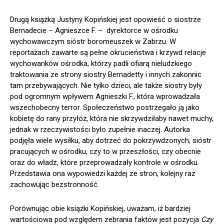
Drugą książką Justyny Kopińskiej jest opowieść o siostrze
Bernadecie – Agnieszce F. – dyrektorce w ośrodku
wychowawczym sióstr boromeuszek w Zabrzu. W
reportażach zawarte są pełne okrucieństwa i krzywd relacje
wychowanków ośrodka, którzy padli ofiarą nieludzkiego
traktowania ze strony siostry Bernadetty i innych zakonnic
tam przebywających. Nie tylko dzieci, ale także siostry były
pod ogromnym wpływem Agnieszki F., która wprowadzała
wszechobecny terror. Społeczeństwo postrzegało ją jako
kobietę do rany przyłóż, która nie skrzywdziłaby nawet muchy,
jednak w rzeczywistości było zupełnie inaczej. Autorka
podjęła wiele wysiłku, aby dotrzeć do pokrzywdzonych; sióstr
pracujących w ośrodku, czy to w przeszłości, czy obecnie
oraz do władz, które przeprowadzały kontrole w ośrodku.
Przedstawia ona wypowiedzi każdej ze stron, kolejny raz
zachowując bezstronność.
Porównując obie książki Kopińskiej, uważam, iż bardziej
wartościowa pod względem zebrania faktów jest pozycja
Czy