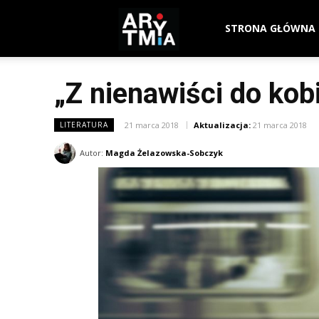
arytmia.eu
STRONA GŁÓWNA
„Z nienawiści do kob
21 marca 2018
Aktualizacja:
21 marca 2018
LITERATURA
Autor:
Magda Żelazowska-Sobczyk