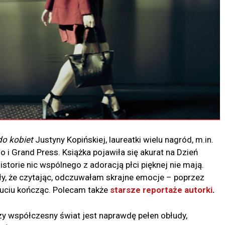
do kobiet
Justyny Kopińskiej, laureatki wielu nagród, m.in.
i Grand Press. Książka pojawiła się akurat na Dzień
historie nic wspólnego z adoracją płci pięknej nie mają.
iły, że czytając, odczuwałam skrajne emocje – poprzez
zuciu kończąc. Polecam także
starsze reportaże autorki
.
czy współczesny świat jest naprawdę pełen obłudy,