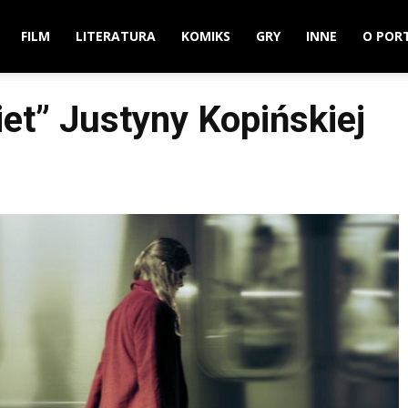
FILM
LITERATURA
KOMIKS
GRY
INNE
O POR
iet” Justyny Kopińskiej