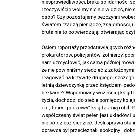
niesprawiedliwości, braku solidarności sp
rzeczywiście wolimy nic nie widzieć, nie
osób? Czy pozostajemy bezczynni wobec 
światem rządzą pieniądze, znajomości, uk
brutalnie to potwierdzają, otwierając czy
Osiem reportaży przedstawiających różn
prokuratorów, policjantów, żołnierzy, popr
nam uzmysłowić, jak sama później mówi
że nie powinniśmy siedzieć z założonymi
reagować na krzywdę drugiego, szczegól
letnią dziewczynkę przed księdzem-pedo
bezkarne? Wspomniany wcześniej ksiądz n
życia, dochodzi do siebie pomiędzy kole
co „dobry i poczciwy” ksiądz z nią robił.
współczesny świat pełen jest układów i u
nie pójdziesz siedzieć. Jeśli sprawa stani
oprawca był przecież taki spokojny i dobr