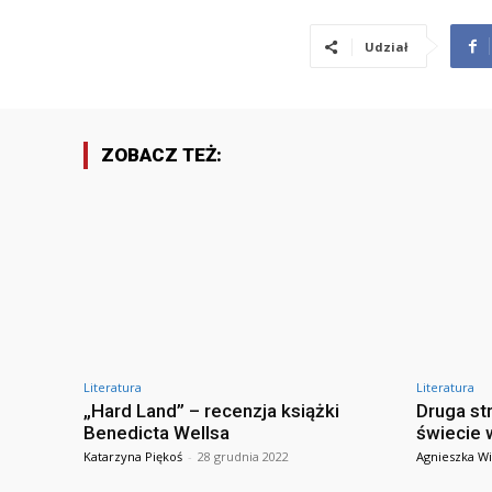
Udział
ZOBACZ TEŻ:
Literatura
Literatura
„Hard Land” – recenzja książki
Druga st
Benedicta Wellsa
świecie 
Katarzyna Piękoś
-
28 grudnia 2022
Agnieszka Wi