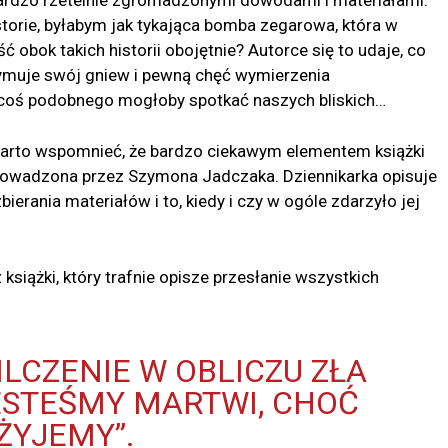
 bardzo rzetelnie zgromadzonymi dowodami i materiałami.
istorie, byłabym jak tykająca bomba zegarowa, która w
 obok takich historii obojętnie? Autorce się to udaje, co
zymuje swój gniew i pewną chęć wymierzenia
e coś podobnego mogłoby spotkać naszych bliskich…
 warto wspomnieć, że bardzo ciekawym elementem książki
rowadzona przez Szymona Jadczaka. Dziennikarka opisuje
bierania materiałów i to, kiedy i czy w ogóle zdarzyło jej
iążki, który trafnie opisze przesłanie wszystkich
ILCZENIE W OBLICZU ZŁA
JESTEŚMY MARTWI, CHOĆ
ŻYJEMY”.