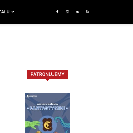
TALU
PATRONUJEMY