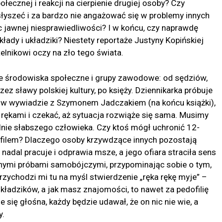
ołecznej i reakcji na cierpienie drugiej osoby? Czy
 słyszeć i za bardzo nie angażować się w problemy innych
jawnej niesprawiedliwości? I w końcu, czy naprawdę
łady i układziki? Niestety reportaże Justyny Kopińskiej
telnikowi oczy na zło tego świata.
e środowiska społeczne i grupy zawodowe: od sędziów,
zez sławy polskiej kultury, po księży. Dziennikarka próbuje
 w wywiadzie z Szymonem Jadczakiem (na końcu książki),
 rękami i czekać, aż sytuacja rozwiąże się sama. Musimy
nie słabszego człowieka. Czy ktoś mógł uchronić 12-
filem? Dlaczego osoby krzywdzące innych pozostają
adal pracuje i odprawia msze, a jego ofiara straciła sens
jnymi próbami samobójczymi, przypominając sobie o tym,
 Przychodzi mi tu na myśl stwierdzenie „ręka rękę myje” –
kładzików, a jak masz znajomości, to nawet za pedofilię
e się głośna, każdy będzie udawał, że on nic nie wie, a
y.