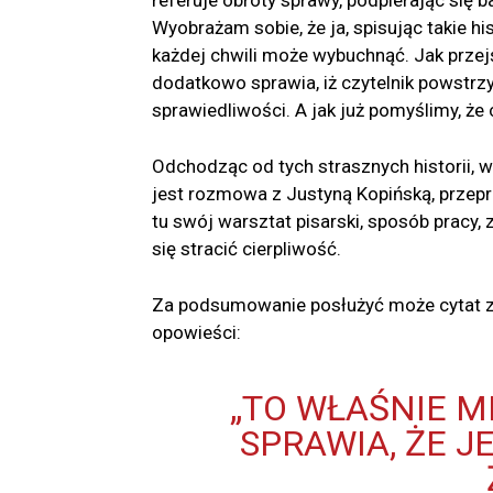
referuje obroty sprawy, podpierając się
Wyobrażam sobie, że ja, spisując takie h
każdej chwili może wybuchnąć. Jak przejść
dodatkowo sprawia, iż czytelnik powstr
sprawiedliwości. A jak już pomyślimy, ż
Odchodząc od tych strasznych historii,
jest rozmowa z Justyną Kopińską, przep
tu swój warsztat pisarski, sposób pracy, z
się stracić cierpliwość.
Za podsumowanie posłużyć może cytat z ks
opowieści:
„TO WŁAŚNIE M
SPRAWIA, ŻE 