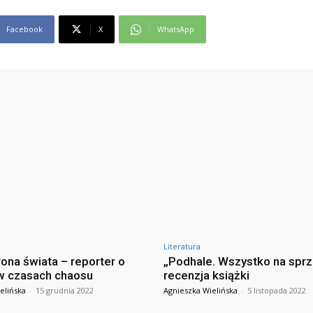
Facebook
X
WhatsApp
Literatura
rona świata – reporter o
„Podhale. Wszystko na spr
w czasach chaosu
recenzja książki
elińska
-
15 grudnia 2022
Agnieszka Wielińska
-
5 listopada 2022