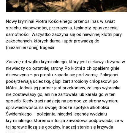
Nowy kryminał Piotra Kościelnego przenosi nas w świat
strachu, niepewności, przerażenia, tęsknoty, opuszczenia,
samotności. Wszystko zaczyna się od niewinnej kłótni pary
zakochanych, których duma i upór prowadzą do
(niezamierzonej) tragedii.
Zacznę od wątku kryminalnego, który jest ciekawy i trzyma w
niewiedzy do ostatniej strony. Po kłótni z chłopakiem ginie
dziewczyna – po prostu zapada się pod ziemię. Policjanci
podejrzewają ucieczkę, głupi żart zrobiony chłopakowi po
kłótni. Jednak jej partner jest przekonany, że jego wybranka
nie zostawiłaby go, ani nie żartowała lub karała go w ten
sposób. Kiedy traci nadzieję na pomoc ze strony wymiaru
sprawiedliwości, na swojej drodze spotyka alkoholika
Świderskiego – policjanta, niegdyś legendę wydziału
kryminalnego, któremu intuicja zawodowa podpowiada, że w
tej sprawie liczą się godziny. Inaczej stanie się krzywda