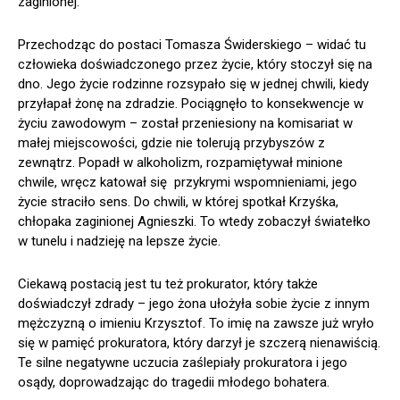
zaginionej.
Przechodząc do postaci Tomasza Świderskiego – widać tu
człowieka doświadczonego przez życie, który stoczył się na
dno. Jego życie rodzinne rozsypało się w jednej chwili, kiedy
przyłapał żonę na zdradzie. Pociągnęło to konsekwencje w
życiu zawodowym – został przeniesiony na komisariat w
małej miejscowości, gdzie nie tolerują przybyszów z
zewnątrz. Popadł w alkoholizm, rozpamiętywał minione
chwile, wręcz katował się przykrymi wspomnieniami, jego
życie straciło sens. Do chwili, w której spotkał Krzyśka,
chłopaka zaginionej Agnieszki. To wtedy zobaczył światełko
w tunelu i nadzieję na lepsze życie.
Ciekawą postacią jest tu też prokurator, który także
doświadczył zdrady – jego żona ułożyła sobie życie z innym
mężczyzną o imieniu Krzysztof. To imię na zawsze już wryło
się w pamięć prokuratora, który darzył je szczerą nienawiścią.
Te silne negatywne uczucia zaślepiały prokuratora i jego
osądy, doprowadzając do tragedii młodego bohatera.