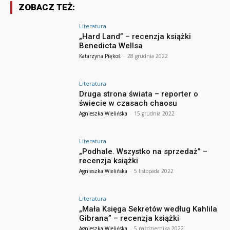
ZOBACZ TEŻ:
Literatura
„Hard Land” – recenzja książki
Benedicta Wellsa
Katarzyna Piękoś
-
28 grudnia 2022
Literatura
Druga strona świata – reporter o
świecie w czasach chaosu
Agnieszka Wielińska
-
15 grudnia 2022
Literatura
„Podhale. Wszystko na sprzedaż” –
recenzja książki
Agnieszka Wielińska
-
5 listopada 2022
Literatura
„Mała Księga Sekretów według Kahlila
Gibrana” – recenzja książki
Agnieszka Wielińska
-
5 października 2022