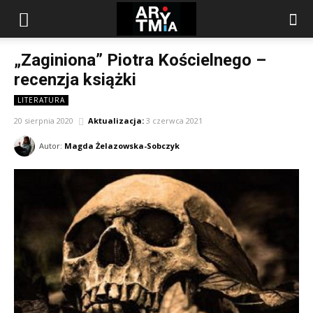
arytmia.eu
„Zaginiona” Piotra Kościelnego –
recenzja książki
LITERATURA
20 sierpnia 2020
Aktualizacja:
3 czerwca 2021
Autor:
Magda Żelazowska-Sobczyk