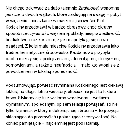
Nie chcąc odkrywać za dużo tajemnic
Zaginionej
, wspomnę
jeszcze o dwóch wątkach, które zasługują na uwagę – pobyt
w więzieniu i mieszkanie w małej miejscowości. Piotr
Kościelny przedstawił w bardzo obrazowy, choć okrutny
sposób rzeczywistość więzienną, układy, niesprawiedliwość,
bestialstwo oraz koszmar, z jakim spotykają się nowo
osadzeni. Z kolei małą mieścinę Kościelny przedstawia jako
trudne, hermetyczne środowisko. Każda nowo przybyła
osoba mierzy się z podejrzeniami, stereotypami, domysłami,
pomówieniami, a także z nieufnością
–
mało kto wtopi się z
powodzeniem w lokalną społeczność.
Podsumowując, powieść kryminalna Kościelnego jest ciekawą
lekturą na długie letnie wieczory, chociaż nie jest to lektura
łatwa. Stykamy się tu z wieloma warstwami – wątkiem
kryminalnym, społecznym, opisem relacji i powiązań. To nie
tylko kryminał, w którym dokonuje się zbrodnia – to pozycja
skłaniająca do przemyśleń i pokazująca rzeczywistość. Na
koniec pamiętajcie – najciemniej jest pod latarnią.