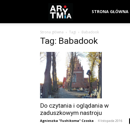
arytmia.eu
STRONA GŁÓWNA
Strona główna
Tagi
Babadook
Tag: Babadook
Do czytania i oglądania w
zaduszkowym nastroju
Agnieszka "Fushikoma" Czoska
-
4 listopada 2016