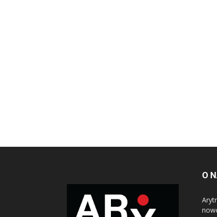
O 
Aryt
nowo