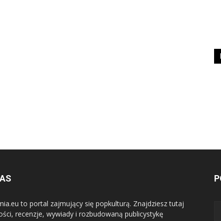
NAS
P
mia.eu to portal zajmujący się popkulturą. Znajdziesz tutaj
ści, recenzje, wywiady i rozbudowaną publicystykę