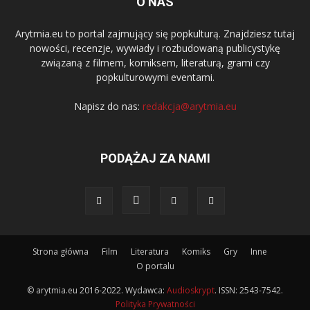
O NAS
Arytmia.eu to portal zajmujący się popkulturą. Znajdziesz tutaj
nowości, recenzje, wywiady i rozbudowaną publicystykę
związaną z filmem, komiksem, literaturą, grami czy
popkulturowymi eventami.
Napisz do nas:
redakcja@arytmia.eu
PODĄŻAJ ZA NAMI
Strona główna
Film
Literatura
Komiks
Gry
Inne
O portalu
© arytmia.eu 2016-2022. Wydawca:
Audioskrypt
. ISSN: 2543-7542.
Polityka Prywatności