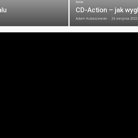
Inne
alu
CD-Action – jak wyg
Adam Kubaszewski
-
26 sierpnia 2022