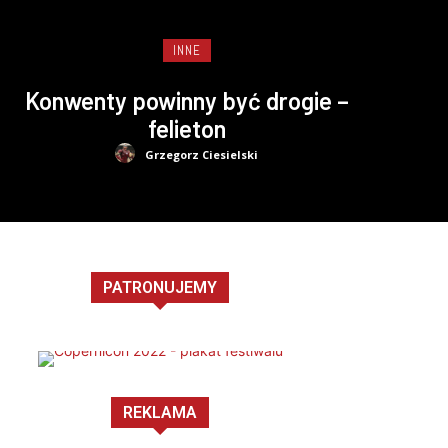
INNE
Konwenty powinny być drogie –
felieton
Grzegorz Ciesielski
PATRONUJEMY
REKLAMA