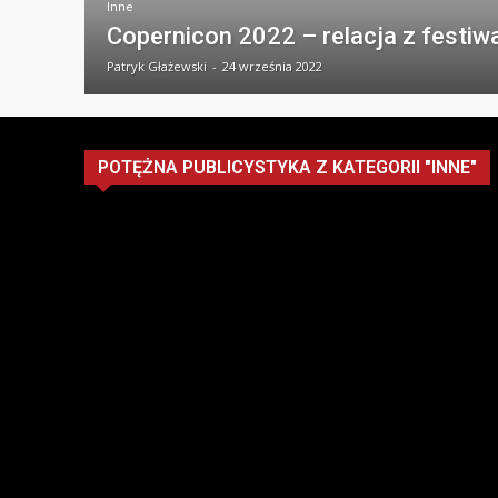
Inne
Copernicon 2022 – relacja z festiw
Patryk Głażewski
-
24 września 2022
POTĘŻNA PUBLICYSTYKA Z KATEGORII "INNE"