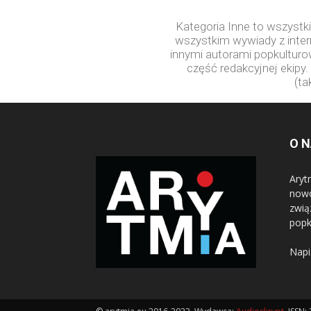
Kategoria Inne to wszystki
wszystkim wywiady z inter
innymi autorami popkulturo
część redakcyjnej ekipy.
(ta
O 
Aryt
nowo
zwią
popk
Napi