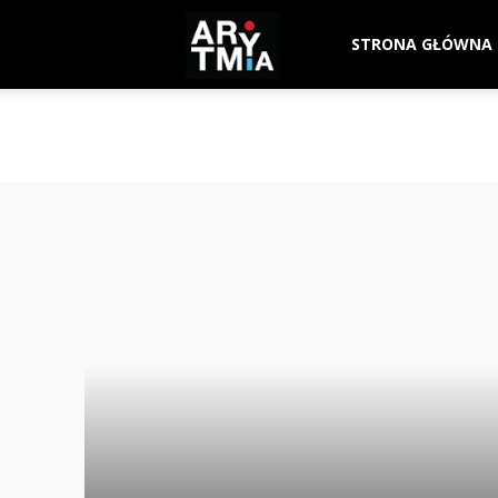
arytmia.eu
STRONA GŁÓWNA