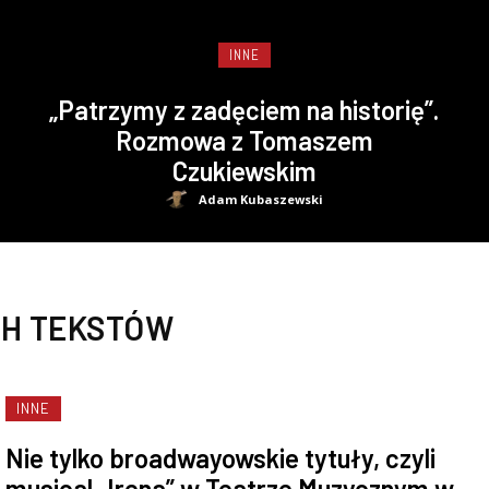
INNE
„Patrzymy z zadęciem na historię”.
Rozmowa z Tomaszem
Czukiewskim
Adam Kubaszewski
H TEKSTÓW
INNE
Nie tylko broadwayowskie tytuły, czyli
musical „Irena” w Teatrze Muzycznym w