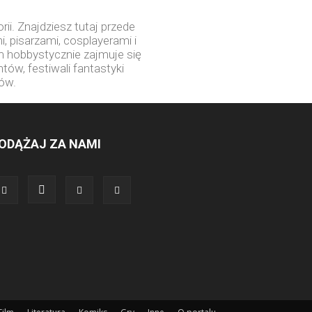
ii. Znajdziesz tutaj przede
 pisarzami, cosplayerami i
m hobbystycznie zajmuje się
tów, festiwali fantastyki
tów.
ODĄŻAJ ZA NAMI