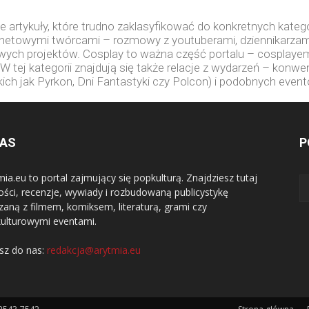
e artykuły, które trudno zaklasyfikować do konkretnych kategor
netowymi twórcami – rozmowy z youtuberami, dziennikarzami,
wych projektów. Cosplay to ważna część portalu – cosplaye
 W tej kategorii znajdują się także relacje z wydarzeń – konwen
kich jak Pyrkon, Dni Fantastyki czy Polcon) i podobnych even
NAS
P
mia.eu to portal zajmujący się popkulturą. Znajdziesz tutaj
ści, recenzje, wywiady i rozbudowaną publicystykę
zaną z filmem, komiksem, literaturą, grami czy
ulturowymi eventami.
sz do nas:
redakcja@arytmia.eu