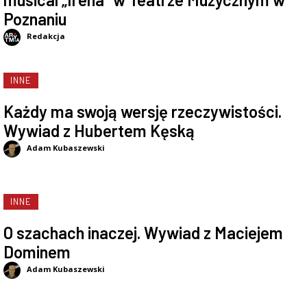
Poznaniu
Redakcja
INNE
Każdy ma swoją wersję rzeczywistości.
Wywiad z Hubertem Kęską
Adam Kubaszewski
INNE
O szachach inaczej. Wywiad z Maciejem
Dominem
Adam Kubaszewski