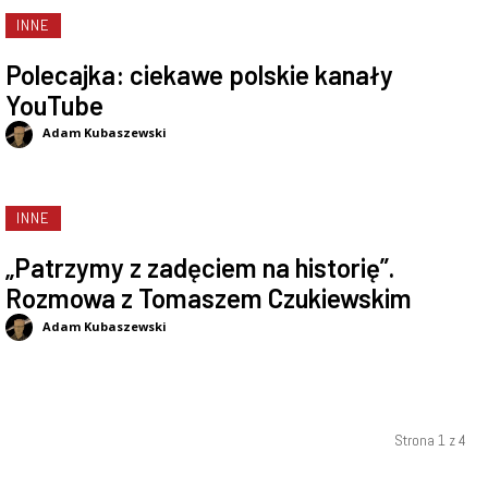
INNE
Polecajka: ciekawe polskie kanały
YouTube
Adam Kubaszewski
INNE
„Patrzymy z zadęciem na historię”.
Rozmowa z Tomaszem Czukiewskim
Adam Kubaszewski
Strona 1 z 4