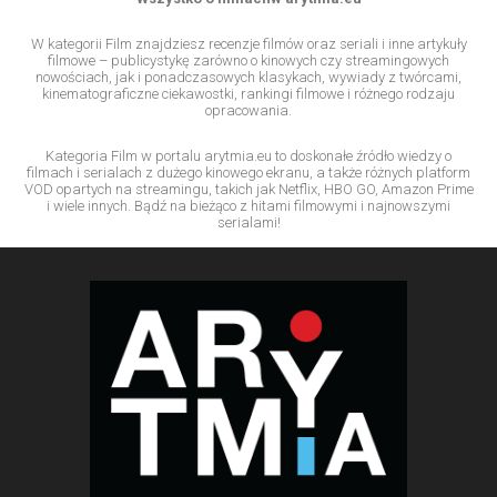
W kategorii Film znajdziesz recenzje filmów oraz seriali i inne artykuły
filmowe – publicystykę zarówno o kinowych czy streamingowych
nowościach, jak i ponadczasowych klasykach, wywiady z twórcami,
kinematograficzne ciekawostki, rankingi filmowe i różnego rodzaju
opracowania.
Kategoria Film w portalu arytmia.eu to doskonałe źródło wiedzy o
filmach i serialach z dużego kinowego ekranu, a także różnych platform
VOD opartych na streamingu, takich jak Netflix, HBO GO, Amazon Prime
i wiele innych. Bądź na bieżąco z hitami filmowymi i najnowszymi
serialami!