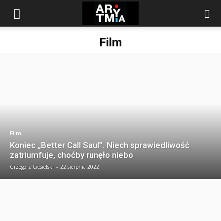
arytmia.eu
Film
Film
Koniec „Better Call Saul”. Niech sprawiedliwość
zatriumfuje, choćby runęło niebo
Grzegorz Ciesielski
-
22 sierpnia 2022