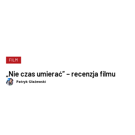
FILM
„Nie czas umierać” – recenzja filmu
Patryk Głażewski