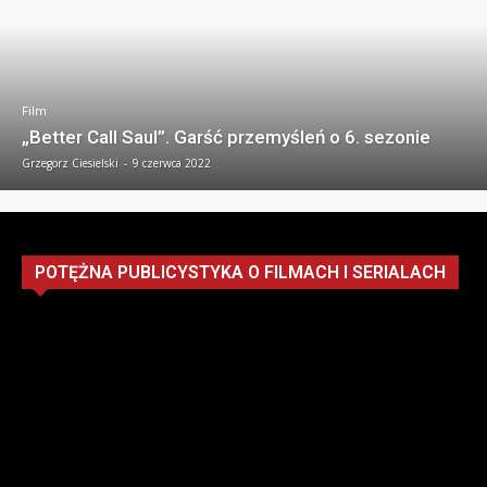
Film
„Better Call Saul”. Garść przemyśleń o 6. sezonie
Grzegorz Ciesielski
-
9 czerwca 2022
POTĘŻNA PUBLICYSTYKA O FILMACH I SERIALACH