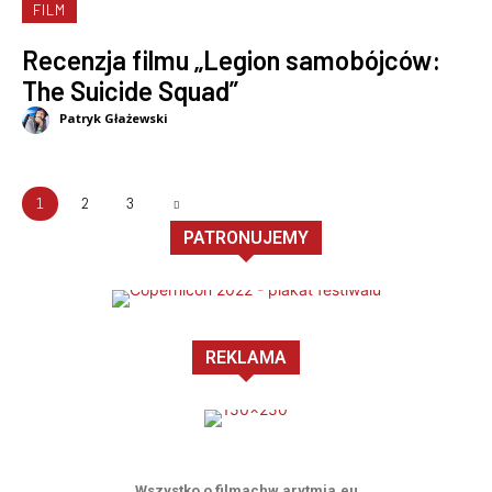
FILM
Recenzja filmu „Legion samobójców:
The Suicide Squad”
Patryk Głażewski
1
2
3
PATRONUJEMY
REKLAMA
Wszystko o filmachw arytmia.eu