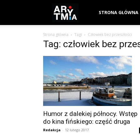
arytmia.eu
STRONA GŁÓWNA
Strona główna
Tagi
Człowiek bez przeszłości
Tag: człowiek bez prze
Humor z dalekiej północy. Wstęp
do kina fińskiego: część druga
Redakcja
-
12 lutego 2017