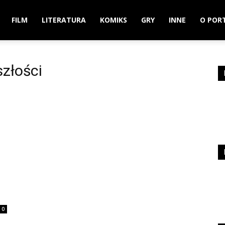
FILM
LITERATURA
KOMIKS
GRY
INNE
O POR
szłości
0