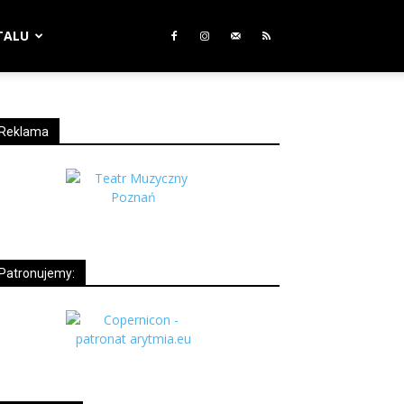
TALU
Reklama
Patronujemy: