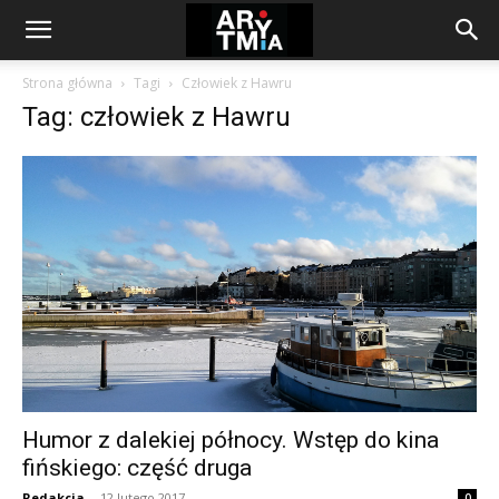
arytmia.eu
Strona główna
Tagi
Człowiek z Hawru
Tag: człowiek z Hawru
Humor z dalekiej północy. Wstęp do kina
fińskiego: część druga
Redakcja
-
12 lutego 2017
0