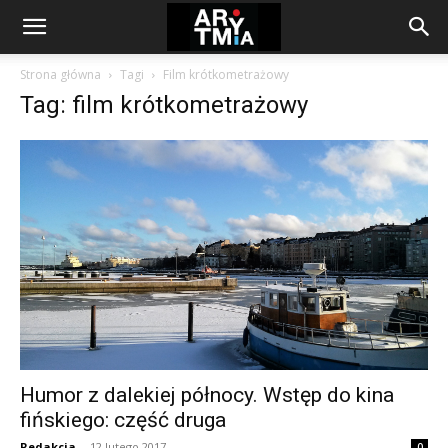
arytmia.eu
Strona główna
Tagi
Film krótkometrażowy
Tag: film krótkometrażowy
Humor z dalekiej północy. Wstęp do kina
fińskiego: część druga
Redakcja
-
12 lutego 2017
0