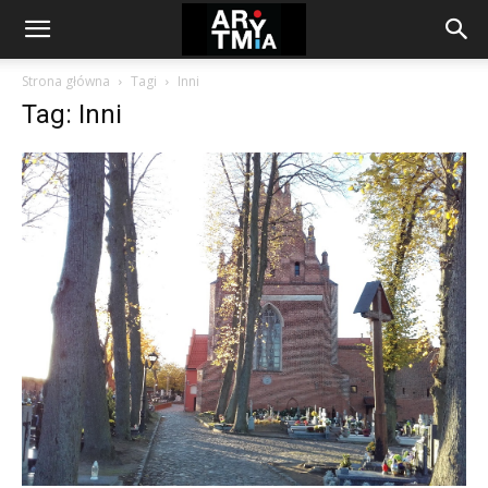
arytmia.eu
Strona główna
Tagi
Inni
Tag: Inni