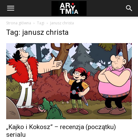
arytmia.eu
Strona główna
Tagi
Janusz christa
Tag: janusz christa
„Kajko i Kokosz” – recenzja (początku)
serialu