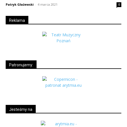
Patryk Głażewski
-
4 marca 2021
0
Reklama
Patronujemy:
Jesteśmy na