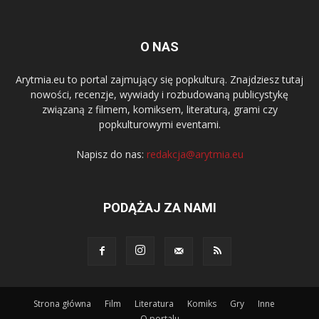
O NAS
Arytmia.eu to portal zajmujący się popkulturą. Znajdziesz tutaj
nowości, recenzje, wywiady i rozbudowaną publicystykę
związaną z filmem, komiksem, literaturą, grami czy
popkulturowymi eventami.
Napisz do nas:
redakcja@arytmia.eu
PODĄŻAJ ZA NAMI
Strona główna
Film
Literatura
Komiks
Gry
Inne
O portalu