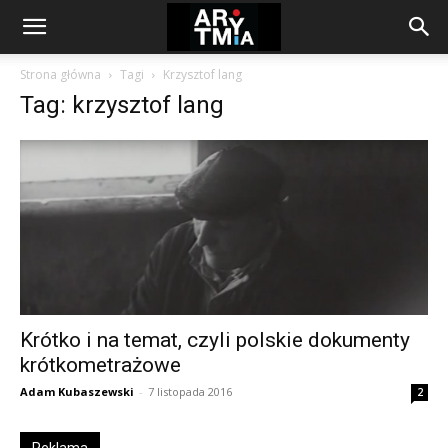
arytmia.eu
Strona główna
Tagi
Krzysztof lang
Tag: krzysztof lang
Krótko i na temat, czyli polskie dokumenty
krótkometrażowe
Adam Kubaszewski
-
7 listopada 2016
2
Reklama