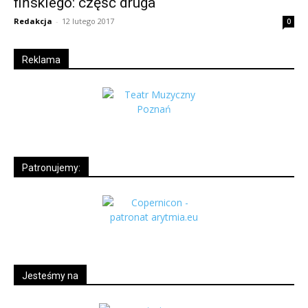
fińskiego: część druga
Redakcja
-
12 lutego 2017
0
Reklama
Patronujemy:
Jesteśmy na