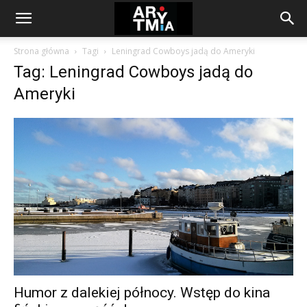
arytmia.eu
Strona główna
Tagi
Leningrad Cowboys jadą do Ameryki
Tag: Leningrad Cowboys jadą do
Ameryki
Humor z dalekiej północy. Wstęp do kina