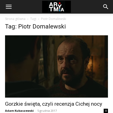
arytmia.eu
Strona główna
Tagi
Piotr Domalewski
Tag: Piotr Domalewski
Gorzkie święta, czyli recenzja Cichej nocy
Adam Kubaszewski
-
5 grudnia 2017
0