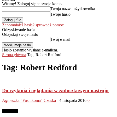
Witamy! Zaloguj się na swoje konto
Twoja nazwa użytkownika
Twoje hasło
Zapomniałeś hasła? sprowadź pomoc
Odzyskiwanie hasła
Odzyskaj swoje hasło
Twój e-mail
Hasło zostanie wysłane e-mailem.
Strona główna
Tagi
Robert Redford
Tag: Robert Redford
Do czytania i oglądania w zaduszkowym nastroju
Agnieszka "Fushikoma" Czoska
-
4 listopada 2016
0
Reklama