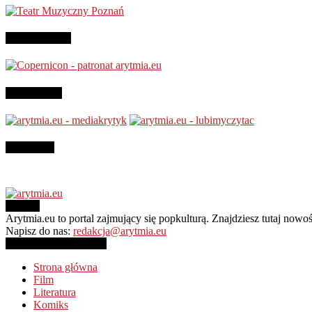
Patronujemy:
Jesteśmy na
Instagram
O NAS
Arytmia.eu to portal zajmujący się popkulturą. Znajdziesz tutaj now
Napisz do nas:
redakcja@arytmia.eu
PODĄŻAJ ZA NAMI
Strona główna
Film
Literatura
Komiks