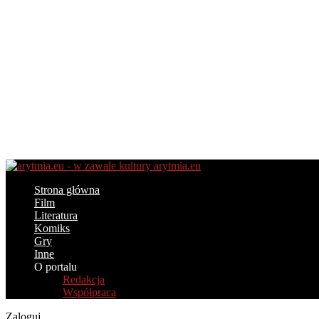
arytmia.eu
Strona główna
Film
Literatura
Komiks
Gry
Inne
O portalu
Redakcja
Współpraca
Zaloguj