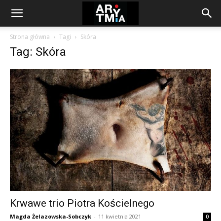
arytmia.eu
Strona główna
Tagi
Skóra
Tag: Skóra
Krwawe trio Piotra Kościelnego
Magda Żelazowska-Sobczyk
-
11 kwietnia 2021
0