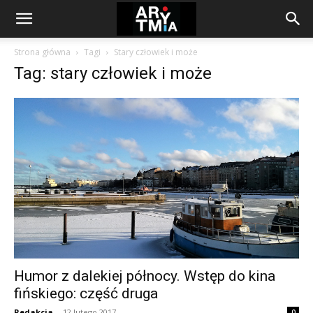
arytmia.eu
Strona główna
Tagi
Stary człowiek i może
Tag: stary człowiek i może
Humor z dalekiej północy. Wstęp do kina
fińskiego: część druga
Redakcja
-
12 lutego 2017
0