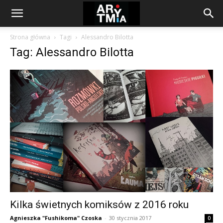
arytmia.eu
Strona główna
Tagi
Alessandro Bilotta
Tag: Alessandro Bilotta
Kilka świetnych komiksów z 2016 roku
Agnieszka "Fushikoma" Czoska
-
30 stycznia 2017
0