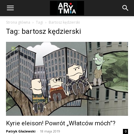
arytmia.eu
Strona główna
Tagi
Bartosz kędzierski
Tag: bartosz kędzierski
Kyrie eleison! Powrót „Włatców móch”?
Patryk Głażewski
-
18 maja 2019
0