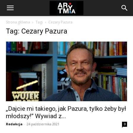
arytmia.eu
Strona główna
Tagi
Cezary Pazura
Tag: Cezary Pazura
„Dajcie mi takiego, jak Pazura, tylko żeby był
młodszy!” Wywiad z...
Redakcja
-
24 października 2021
0