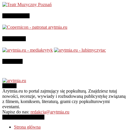
Patronujemy:
Jesteśmy na
Instagram
O NAS
Arytmia.eu to portal zajmujący się popkulturą. Znajdziesz tutaj
nowości, recenzje, wywiady i rozbudowaną publicystykę związaną
z filmem, komiksem, literaturą, grami czy popkulturowymi
eventami.
Napisz do nas:
redakcja@arytmia.eu
PODĄŻAJ ZA NAMI
Strona główna