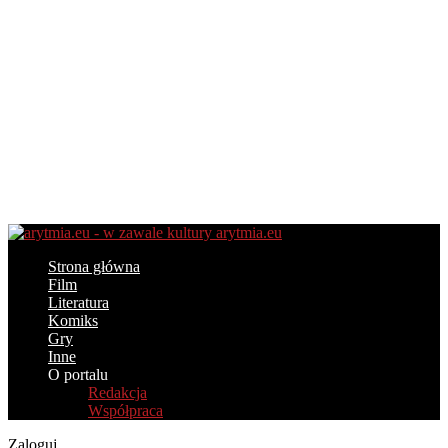
arytmia.eu
Strona główna
Film
Literatura
Komiks
Gry
Inne
O portalu
Redakcja
Współpraca
Zaloguj