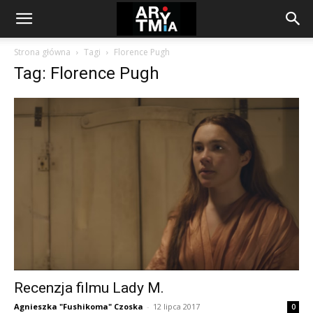
arytmia.eu
Strona główna
Tagi
Florence Pugh
Tag: Florence Pugh
Recenzja filmu Lady M.
Agnieszka "Fushikoma" Czoska
-
12 lipca 2017
0