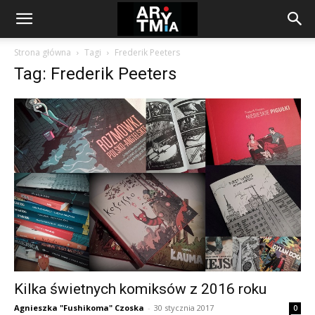
arytmia.eu
Strona główna
Tagi
Frederik Peeters
Tag: Frederik Peeters
Kilka świetnych komiksów z 2016 roku
Agnieszka "Fushikoma" Czoska
-
30 stycznia 2017
0