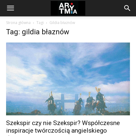
arytmia.eu
Strona główna
Tagi
Gildia błaznów
Tag: gildia błaznów
Szekspir czy nie Szekspir? Współczesne
inspiracje twórczością angielskiego