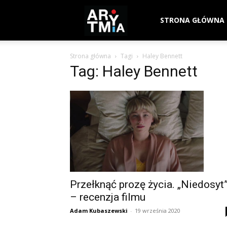
arytmia.eu
STRONA GŁÓWNA
Strona główna
Tagi
Haley Bennett
Tag: Haley Bennett
Przełknąć prozę życia. „Niedosyt
– recenzja filmu
Adam Kubaszewski
-
19 września 2020