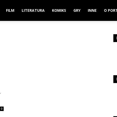
FILM
LITERATURA
KOMIKS
GRY
INNE
O POR
”
0