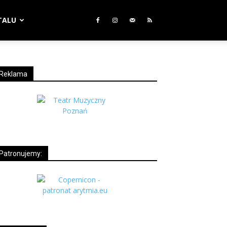
TALU
Reklama
Patronujemy: