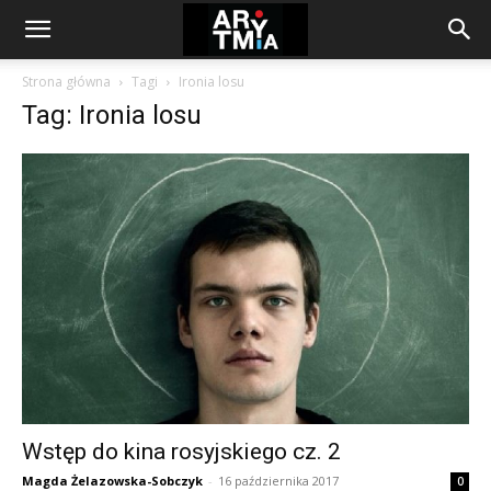
arytmia.eu
Strona główna
Tagi
Ironia losu
Tag: Ironia losu
Wstęp do kina rosyjskiego cz. 2
Magda Żelazowska-Sobczyk
-
16 października 2017
0