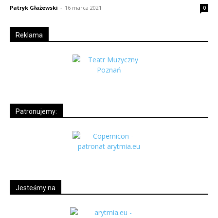
Patryk Głażewski
-
16 marca 2021
0
Reklama
Patronujemy:
Jesteśmy na