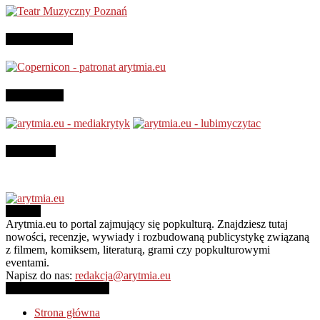
Patronujemy:
Jesteśmy na
Instagram
O NAS
Arytmia.eu to portal zajmujący się popkulturą. Znajdziesz tutaj
nowości, recenzje, wywiady i rozbudowaną publicystykę związaną
z filmem, komiksem, literaturą, grami czy popkulturowymi
eventami.
Napisz do nas:
redakcja@arytmia.eu
PODĄŻAJ ZA NAMI
Strona główna