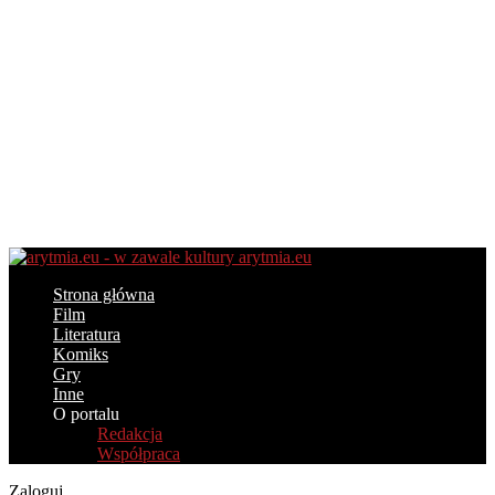
arytmia.eu
Strona główna
Film
Literatura
Komiks
Gry
Inne
O portalu
Redakcja
Współpraca
Zaloguj