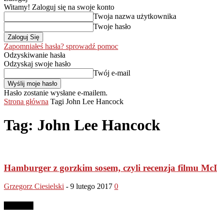
Witamy! Zaloguj się na swoje konto
Twoja nazwa użytkownika
Twoje hasło
Zapomniałeś hasła? sprowadź pomoc
Odzyskiwanie hasła
Odzyskaj swoje hasło
Twój e-mail
Hasło zostanie wysłane e-mailem.
Strona główna
Tagi
John Lee Hancock
Tag: John Lee Hancock
Hamburger z gorzkim sosem, czyli recenzja filmu M
Grzegorz Ciesielski
-
9 lutego 2017
0
Reklama