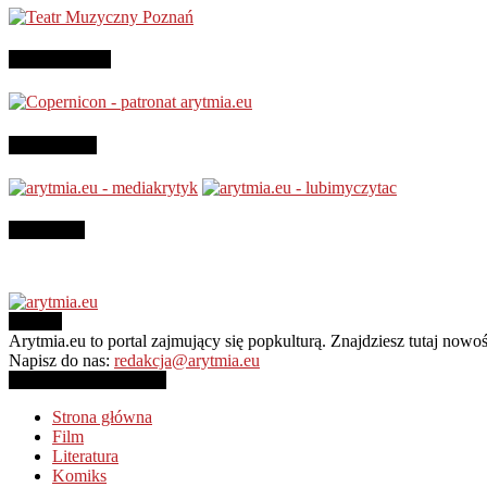
Patronujemy:
Jesteśmy na
Instagram
O NAS
Arytmia.eu to portal zajmujący się popkulturą. Znajdziesz tutaj now
Napisz do nas:
redakcja@arytmia.eu
PODĄŻAJ ZA NAMI
Strona główna
Film
Literatura
Komiks