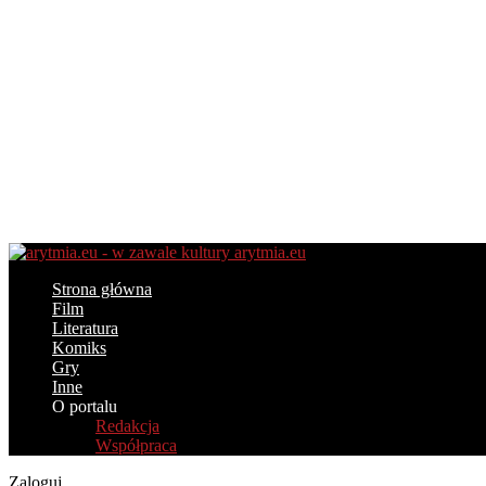
arytmia.eu
Strona główna
Film
Literatura
Komiks
Gry
Inne
O portalu
Redakcja
Współpraca
Zaloguj