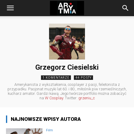
arytmia.eu
Grzegorz Ciesielski
1 KOMENTARZE
44 POSTY
Amerykanista z wykształcenia, cosplayer z pasji, felietonista z
przypadku. Pasjonat muzyki lat 60. i 80., miłośnik piw rzemieślniczych,
kucharz amator. Gardzi kawą. Jego twórcze portfolio można zobaczyć
na
W Cosplay
. Twitter:
grzeniu_c
NAJNOWSZE WPISY AUTORA
Film