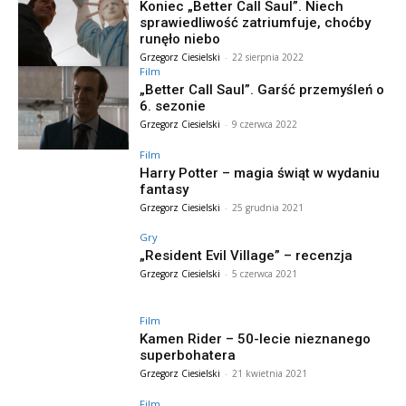
Koniec „Better Call Saul”. Niech
sprawiedliwość zatriumfuje, choćby
runęło niebo
Grzegorz Ciesielski
-
22 sierpnia 2022
Film
„Better Call Saul”. Garść przemyśleń o
6. sezonie
Grzegorz Ciesielski
-
9 czerwca 2022
Film
Harry Potter – magia świąt w wydaniu
fantasy
Grzegorz Ciesielski
-
25 grudnia 2021
Gry
„Resident Evil Village” – recenzja
Grzegorz Ciesielski
-
5 czerwca 2021
Film
Kamen Rider – 50-lecie nieznanego
superbohatera
Grzegorz Ciesielski
-
21 kwietnia 2021
Film