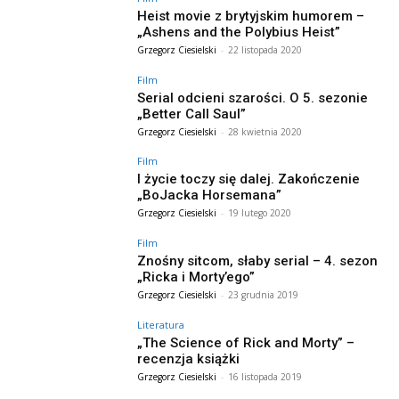
Heist movie z brytyjskim humorem –
„Ashens and the Polybius Heist”
Grzegorz Ciesielski
-
22 listopada 2020
Film
Serial odcieni szarości. O 5. sezonie
„Better Call Saul”
Grzegorz Ciesielski
-
28 kwietnia 2020
Film
I życie toczy się dalej. Zakończenie
„BoJacka Horsemana”
Grzegorz Ciesielski
-
19 lutego 2020
Film
Znośny sitcom, słaby serial – 4. sezon
„Ricka i Morty’ego”
Grzegorz Ciesielski
-
23 grudnia 2019
Literatura
„The Science of Rick and Morty” –
recenzja książki
Grzegorz Ciesielski
-
16 listopada 2019